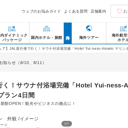
お
ウェブのお悩みガイド
よくある質問
店舗案内
海外
国内ダイナミック
海外航空
国内ホテル・旅館
海外ツアー
パッケージ
ホテ
ア】JAL直行便で行く！サウナ付浴場完備「Hotel Yui-ness-Amami 
らせ（8/10、8/11）
！サウナ付浴場完備「Hotel Yui-ness-
プラン4日間
月新館OPEN！観光やビジネスの拠点に！
1
/
7
イメージ
Hotel Yui-ness-Am