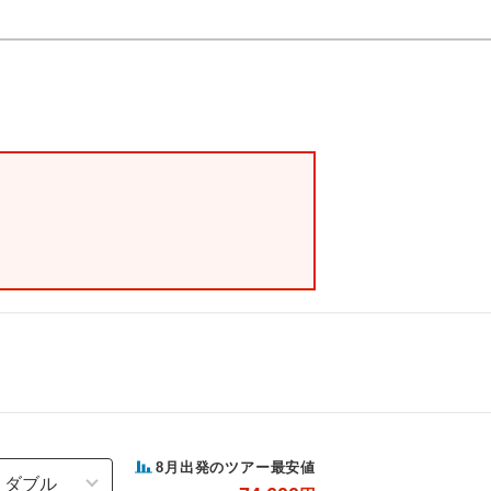
8
月出発のツアー最安値