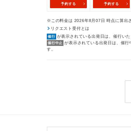
トラベル
予約する
予約する
※この料金は 2026年8月07日 時点に算
1名様
リクエスト受付とは
2名様
が表示されている出発日は、催行いた
催行
が表示されている出発日は、催行
催行中止
おひとり様
す。
1名様1
ご夫婦
女性
年齢制
航空会