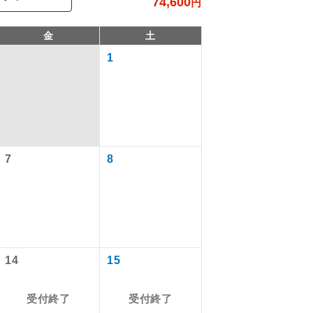
74,600
円
金
土
1
7
8
で同行しま
まで添乗員が
14
15
受付終了
受付終了
ます。