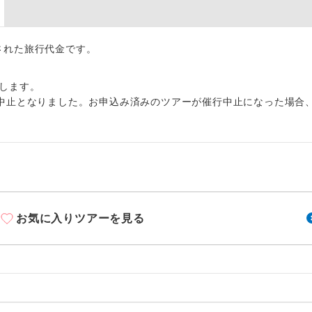
周りの音を気にせず、ガイドさんの説明をじっ
イヤホン
ができます。
1名様から出発可能な個人型プランです。
出された旅行代金です。
催行
2名様から出発可能な個人型プランです。
催行
します。
中止となりました。お申込み済みのツアーが催行中止になった場合
おひとり様限定でご参加いただけるコースです
参加限定
1名様1室利用でも追加料金がかからないコース
室同代金
ご夫婦限定でご参加いただけるコースです。
限定
女性限定でご参加いただけるコースです。
限定
お気に入りツアーを見る
ご参加にあたり年齢に制限があるコースです。
限あり
利用航空会社が指定なので、ご出発の計画にと
社指定
す。