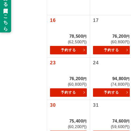
以下の注意事
新コ
お支払いにつ
16
17
お支払いは、
世界
お申し込みの
78,500
76,200
円
円
ご旅行の契約
(62,500円)
(60,800円)
絶
予約する
予約する
ご予約方法に
温
23
24
ウェブ限定コ
せん。
露天
76,200
94,800
円
円
大浴
(60,800円)
(74,800円)
予約する
予約する
全食事
30
31
お部
75,400
74,600
円
円
(60,200円)
(59,600円)