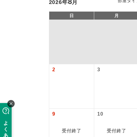
8
部屋タイ
2026
年
月
日
月
2
3
「価格変動
アイ
添乗員
価格変動型ツ
9
10
航空会社が
現地添乗
お申し込み
受付終了
受付終了
バスガイ