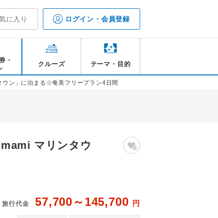
気に入り
ログイン・会員登録
券・
クルーズ
テーマ・目的
ル
マリンタウン」に泊まる☆奄美フリープラン4日間
Amami マリンタウ
57,700～145,700
円
旅行代金
ami マリンタウン 客室一例 /イメージ
Ho