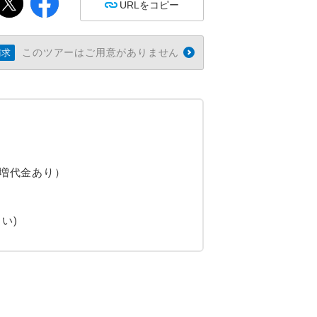
URLをコピー
このツアーはご用意がありません
請求
割増代金あり）
い)