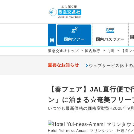
国内
国内ツアー
国内バスツアー
>
>
>
阪急交通社トップ
国内旅行
九州
【春フェ
重要なお知らせ
ウェブサービス休止のお知
【春フェア】JAL直行便で行く
ン」に泊まる☆奄美フリー
いつでも最新価格の価格変動型×2025年9
Hotel Yui-ness-Amami マリンタウン 外観 /