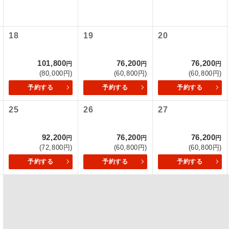
項をあらかじめご了承いただきますようお願いいたします。
初登場のコースです。
ース
いて
18
19
20
ユネスコに登録されている文化遺産や自然遺産
クレジットカード決済のみとなります。
遺産
スです。
最後にクレジットカード決済をしていただき、決済手続き完了を
101,800
76,200
76,200
円
円
円
が成立となります。
(80,000円)
(60,800円)
(60,800円)
絶景スポットに立ち寄るコースです。
景
予約する
予約する
予約する
ついて
温泉地にも宿泊するコースです。
泉
25
26
27
ースとなりますので、コールセンター及びカウンターでのお申し
ご宿泊ホテルに露天風呂が付いています。
風呂
92,200
76,200
76,200
円
円
円
ご宿泊ホテルに大浴場が付いています。
場
(72,800円)
(60,800円)
(60,800円)
予約する
予約する
予約する
全てのお食事が付いていますので、お食事の心
付き
ん。（機内食を除く）
お部屋にてゆっくりとお召し上がりいただけま
屋食