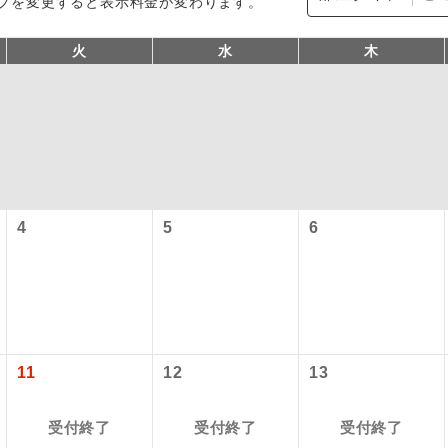
プを変更すると表示料金が変わります。
火
水
木
4
5
6
型ツアー」に関するご案内
コン
説明
往路出発空港（駅）から復路到着空港（駅）ま
同行
す。
アーとは
現地到着空港（駅）から最終日出発空港（駅）
11
12
13
設定する「個人包括旅行運賃」を利用したツアーです。
員同行
同行します。
時期・ご利用便の空席状況によって料金が変動いたします。
受付終了
受付終了
受付終了
バスガイドが乗務し、車内での観光案内があり
ド乗務