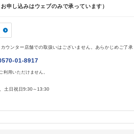
ご紹介するホテルを指定したコースです。
指定
せ（お申し込みはウェブのみで承っています）
おひとり様でバス席を2席利⽤できます。
ス2席利用
、カウンター店舗での取扱いはございません。あらかじめご了承
0570-01-8917
はご利用いただけません。
0、土日祝日9:30～13:30