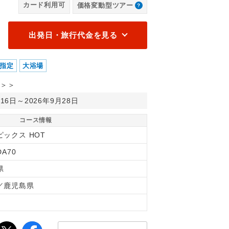
カード利用可
価格変動型ツアー
出発日・旅行代金を見る
指定
大浴場
＞＞
月16日～2026年9月28日
コース情報
ピックス HOT
DA70
県
／鹿児島県
間