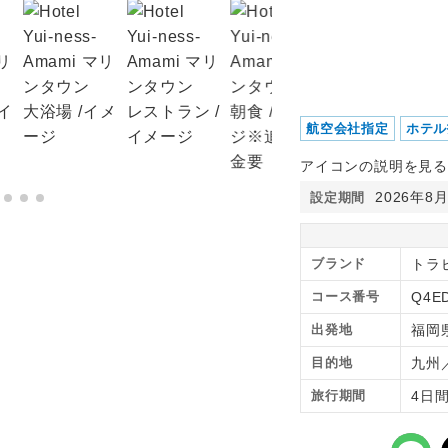
航空会社指定
ホテル
アイコンの説明を見る
2026年8
設定期間
ブランド
トラ
コース番号
Q4E
出発地
福岡
目的地
九州
旅行期間
4日