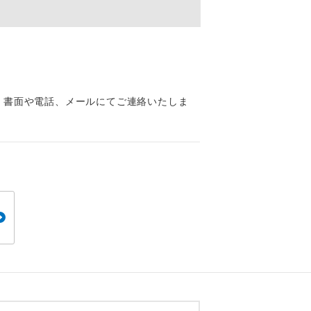
くり聞くこと
、書面や電話、メールにてご連絡いたしま
。
です。
ても便利で