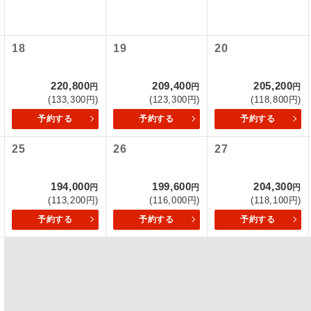
項をあらかじめご了承いただきますようお願いいたします。
初登場のコースです。
ース
いて
18
19
20
ユネスコに登録されている文化遺産や自然遺産
クレジットカード決済のみとなります。
遺産
スです。
最後にクレジットカード決済をしていただき、決済手続き完了を
220,800
209,400
205,200
円
円
円
が成立となります。
(133,300円)
(123,300円)
(118,800円)
絶景スポットに立ち寄るコースです。
景
予約する
予約する
予約する
ついて
温泉地にも宿泊するコースです。
泉
25
26
27
ースとなりますので、コールセンター及びカウンターでのお申し
ご宿泊ホテルに露天風呂が付いています。
風呂
194,000
199,600
204,300
円
円
円
ご宿泊ホテルに大浴場が付いています。
場
(113,200円)
(116,000円)
(118,100円)
予約する
予約する
予約する
全てのお食事が付いていますので、お食事の心
付き
ん。（機内食を除く）
お部屋にてゆっくりとお召し上がりいただけま
屋食