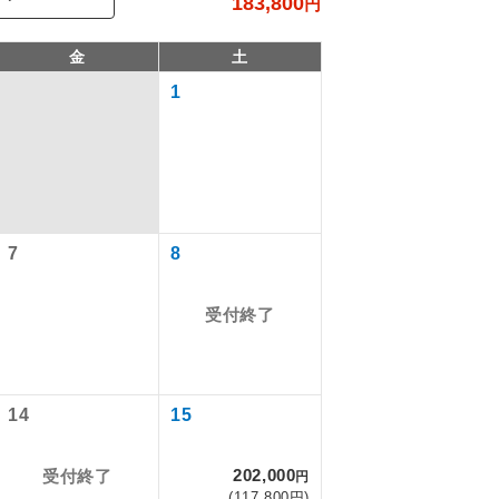
183,800
円
金
土
1
7
8
受付終了
で同行しま
まで添乗員が
14
15
202,000
受付終了
円
ます。
(117,800円)