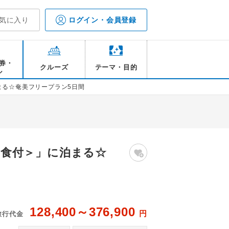
気に入り
ログイン・会員登録
券・
クルーズ
テーマ・目的
ル
泊まる☆奄美フリープラン5日間
朝食付＞」に泊まる☆
128,400～376,900
円
旅行代金
a & resort 客室一例 /イメージ
TH