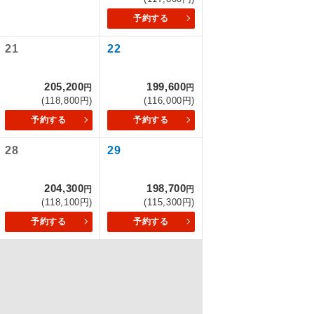
予約する
21
22
を訪ねるコー
もちまして、
205,200
199,600
円
円
(118,800円)
(116,000円)
予約する
予約する
28
29
込みはできま
204,300
198,700
円
円
(118,100円)
(115,300円)
予約する
予約する
配はいりませ
す。