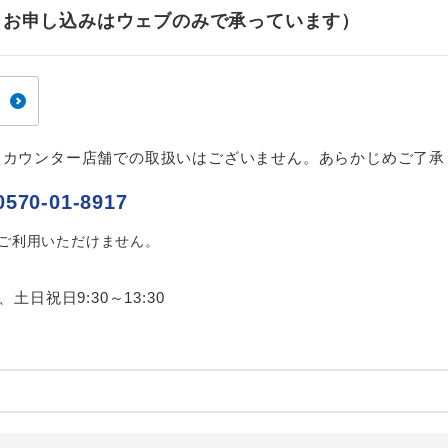
ご紹介するホテルを指定したコースです。
指定
せ（お申し込みはウェブのみで承っています）
おひとり様でバス席を2席利⽤できます。
ス2席利用
、カウンター店舗での取扱いはございません。あらかじめご了承
0570-01-8917
はご利用いただけません。
0、土日祝日9:30～13:30