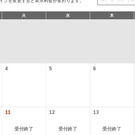
イプを変更すると表示料金が変わります。
火
水
木
4
5
6
型ツアー」に関するご案内
コン
説明
往路出発空港（駅）から復路到着空港（駅）ま
同行
す。
アーとは
現地到着空港（駅）から最終日出発空港（駅）
11
12
13
設定する「個人包括旅行運賃」を利用したツアーです。
員同行
同行します。
時期・ご利用便の空席状況によって料金が変動いたします。
受付終了
受付終了
受付終了
バスガイドが乗務し、車内での観光案内があり
ド乗務