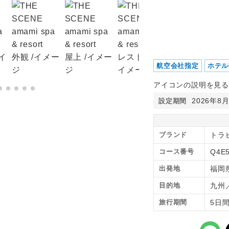
航空会社指定
ホテル
アイコンの説明を見る
2026年8
設定期間
ブランド
トラ
コース番号
Q4E
出発地
福岡
目的地
九州
旅行期間
5日