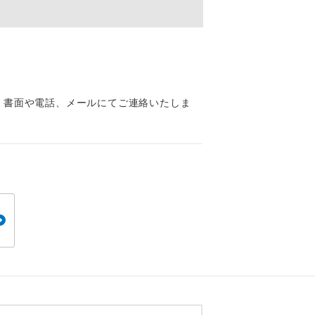
くり聞くこと
、書面や電話、メールにてご連絡いたしま
。
です。
ても便利で