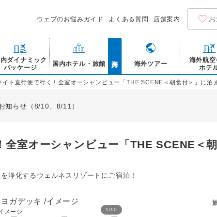
お
ウェブのお悩みガイド
よくある質問
店舗案内
海外
国内ダイナミック
海外航空
国内ホテル・旅館
海外ツアー
パッケージ
ホテ
フライト直行便で行く！全室オーシャンビュー「THE SCENE＜朝食付＞」に
らせ（8/10、8/11）
！全室オーシャンビュー「THE SCENE＜
脳を浄化するウェルネスリゾートにご宿泊！
1
/
10
 /イメージ
THE SCENE amami sp