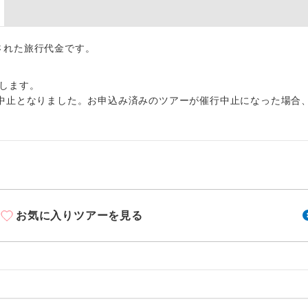
周りの音を気にせず、ガイドさんの説明をじっ
イヤホン
ができます。
1名様から出発可能な個人型プランです。
出された旅行代金です。
催行
2名様から出発可能な個人型プランです。
催行
します。
中止となりました。お申込み済みのツアーが催行中止になった場合
おひとり様限定でご参加いただけるコースです
参加限定
1名様1室利用でも追加料金がかからないコース
室同代金
ご夫婦限定でご参加いただけるコースです。
限定
女性限定でご参加いただけるコースです。
限定
お気に入りツアーを見る
ご参加にあたり年齢に制限があるコースです。
限あり
利用航空会社が指定なので、ご出発の計画にと
社指定
す。