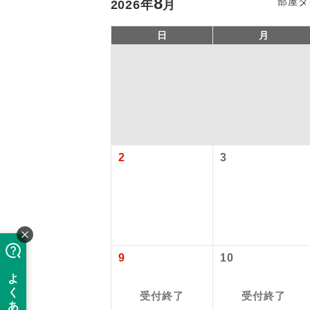
8
部屋タ
2026
年
月
日
月
2
3
「価格変動
アイ
添乗員
価格変動型ツ
9
10
航空会社が
現地添乗
お申し込み
受付終了
受付終了
バスガイ