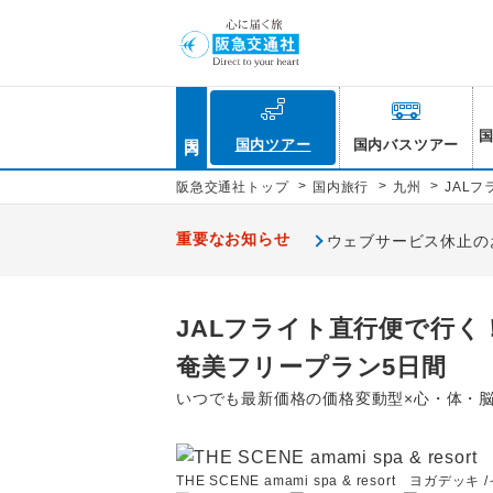
国内
国内ツアー
国内バスツアー
>
>
>
阪急交通社トップ
国内旅行
九州
JAL
重要なお知らせ
ウェブサービス休止のお知
JALフライト直行便で行く
奄美フリープラン5日間
いつでも最新価格の価格変動型×心・体・
THE SCENE amami spa & resort ヨガデッキ