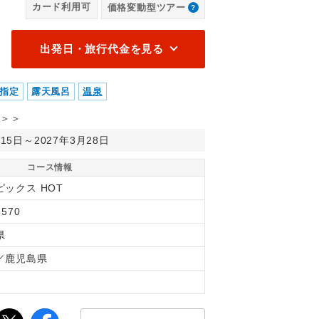
カード利用可
価格変動型ツアー
出発日・旅行代金を見る
指定
露天風呂
温泉
＞＞
月15日～2027年3月28日
コース情報
ピックス HOT
5570
県
／鹿児島県
間