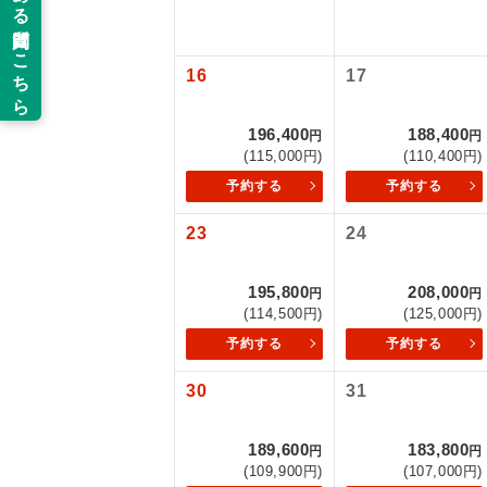
以下の注意事
新コ
お支払いにつ
16
17
お支払いは、
世界
お申し込みの
196,400
188,400
円
円
ご旅行の契約
(115,000円)
(110,400円)
絶
予約する
予約する
ご予約方法に
温
23
24
ウェブ限定コ
せん。
露天
195,800
208,000
円
円
大浴
(114,500円)
(125,000円)
予約する
予約する
全食事
30
31
お部
189,600
183,800
円
円
(109,900円)
(107,000円)