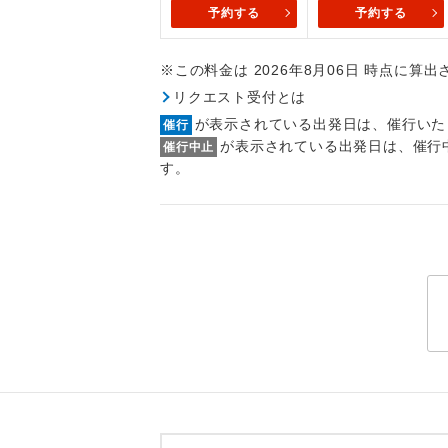
トラベル
予約する
予約する
※この料金は 2026年8月06日 時点に算
1名様
リクエスト受付とは
2名様
が表示されている出発日は、催行いた
催行
が表示されている出発日は、催行
催行中止
おひとり様
す。
1名様1
ご夫婦
女性
年齢制
航空会