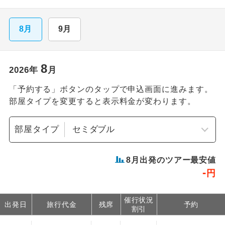
8月
9月
8
2026
年
月
「予約する」ボタンのタップで申込画面に進みます。
部屋タイプを変更すると表示料金が変わります。
部屋タイプ
8
月出発のツアー最安値
-
円
催行状況
出発日
旅行代金
残席
予約
割引