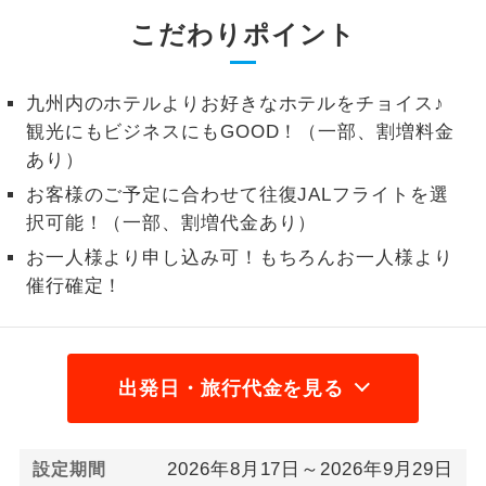
こだわりポイント
1名様から出発可能な個人型プランで
1名様催行
す。
九州内のホテルよりお好きなホテルをチョイス♪
2名様から出発可能な個人型プランで
2名様催行
す。
観光にもビジネスにもGOOD！（一部、割増料金
あり）
おひとり様参
おひとり様限定でご参加いただけるコー
加限定
お客様のご予定に合わせて往復JALフライトを選
スです。
択可能！（一部、割増代金あり）
1名様1室同代
1名様1室利用でも追加料金がかからない
お一人様より申し込み可！もちろんお一人様より
金
コースです。
催行確定！
ご夫婦限定でご参加いただけるコースで
ご夫婦限定
す。
出発日・旅行代金を見る
女性限定でご参加いただけるコースで
女性限定
す。
ご参加にあたり年齢に制限があるコース
2026年8月17日～2026年9月29日
設定期間
年齢制限あり
です。