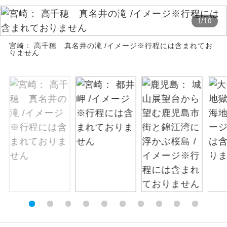
お支払いは、クレジットカード決済のみとな
絶景
絶景スポットに立ち寄るコースです。
1
/
10
ります。
お申し込みの最後にクレジットカード決済を
宮崎： 高千穂 真名井の滝 /イメージ※行程には含まれてお
温泉
温泉地にも宿泊するコースです。
していただき、決済手続き完了をもちまし
りません
て、ご旅行の契約が成立となります。
ご宿泊ホテルに露天風呂が付いていま
露天風呂
す。
ご予約方法について
大浴場
ご宿泊ホテルに大浴場が付いています。
ウェブ限定コースとなりますので、コールセ
ンター及びカウンターでのお申し込みはでき
全てのお食事が付いていますので、お食
ません。
全食事付き
事の心配はいりません。（機内食を除
く）
お部屋にてゆっくりとお召し上がりいた
お部屋食
だけます。
トラベルイヤ
周りの音を気にせず、ガイドさんの説明
ホン
をじっくり聞くことができます。