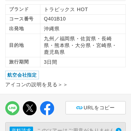
ブランド
トラピックス HOT
利用航空会社が指定なので、ご出発の計
航空会社指定
画にとても便利です。
Q401B10
コース番号
出発地
沖縄県
ご紹介するホテルを指定したコースで
ホテル指定
す。
九州／福岡県・佐賀県・長崎
目的地
県・熊本県・大分県・宮崎県・
おひとり様バ
おひとり様でバス席を2席利⽤できま
鹿児島県
ス2席利用
す。
旅行期間
3日間
航空会社指定
アイコンの説明を見る＞＞
URLをコピー
このツアーはご用意がありません
資料請求