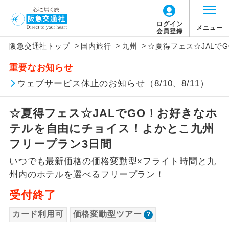
「価格変動型ツアー」に関するご案内
ログイン
メニュー
会員登録
>
>
>
阪急交通社トップ
国内旅行
九州
☆夏得フェス☆JALで
アイコン
説明
重要なお知らせ
価格変動型ツアーとは
往路出発空港（駅）から復路到着空港
ウェブサービス休止のお知らせ（8/10、8/11）
添乗員同行
（駅）まで同行します。
航空会社が設定する「個人包括旅行運
☆夏得フェス☆JALでGO！お好きなホ
現地添乗員同
賃」を利用したツアーです。
現地到着空港（駅）から最終日出発空港
行
（駅）まで添乗員が同行します。
テルを自由にチョイス！よかとこ九州
お申し込み時期・ご利用便の空席状況に
フリープラン3日間
よって料金が変動いたします。
バスガイド乗
バスガイドが乗務し、車内での観光案内
務
いつでも最新価格の価格変動型×フライト時間と九
があります。
州内のホテルを選べるフリープラン！
以下の注意事項をあらかじめご了承いただき
新コース
初登場のコースです。
ますようお願いいたします。
受付終了
ユネスコに登録されている文化遺産や自
カード利用可
価格変動型ツアー
世界遺産
お支払いについて
然遺産を訪ねるコースです。