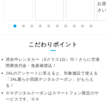
1名様から出発可能な個人型プランで
1名様催行
す。
2名様から出発可能な個人型プランで
2名様催行
す。
おひとり様参
おひとり様限定でご参加いただけるコー
加限定
こだわりポイント
スです。
1名様1室同代
1名様1室利用でも追加料金がかからない
金
滞在中レンタカー（Sクラス1台）付！さらに空港
コースです。
間乗捨代金・免責補償込！
ご夫婦限定でご参加いただけるコースで
ご夫婦限定
JALのアンケートに答えると、対象施設で使える
す。
「JAL麗らか四国デジタルクーポン」がもらえ
る！
女性限定でご参加いただけるコースで
女性限定
す。
※※デジタルクーポンはスマートフォン限定のサ
ービスです。※※
ご参加にあたり年齢に制限があるコース
年齢制限あり
です。