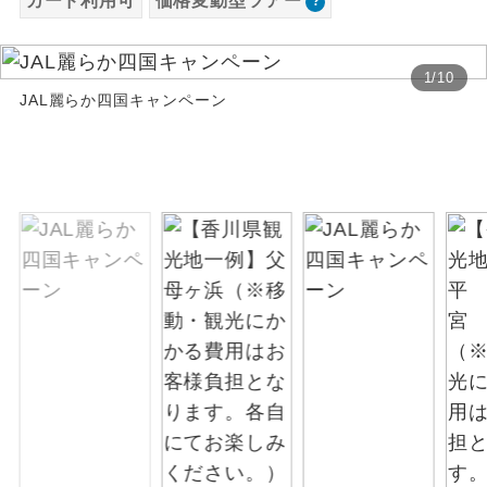
カード利用可
価格変動型ツアー
お支払いは、クレジットカード決済のみとな
絶景
絶景スポットに立ち寄るコースです。
ります。
1
/
10
お申し込みの最後にクレジットカード決済を
温泉
JAL麗らか四国キャンペーン
温泉地にも宿泊するコースです。
していただき、決済手続き完了をもちまし
て、ご旅行の契約が成立となります。
ご宿泊ホテルに露天風呂が付いていま
露天風呂
す。
ご予約方法について
大浴場
ご宿泊ホテルに大浴場が付いています。
ウェブ限定コースとなりますので、コールセ
ンター及びカウンターでのお申し込みはでき
全てのお食事が付いていますので、お食
ません。
全食事付き
事の心配はいりません。（機内食を除
く）
お部屋にてゆっくりとお召し上がりいた
お部屋食
だけます。
トラベルイヤ
周りの音を気にせず、ガイドさんの説明
ホン
をじっくり聞くことができます。