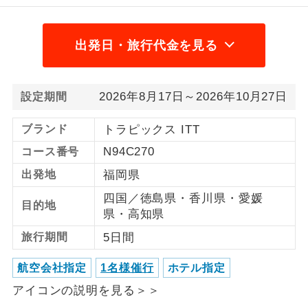
利用航空会社が指定なので、ご出発の計
航空会社指定
画にとても便利です。
出発日・旅行代金を見る
ご紹介するホテルを指定したコースで
ホテル指定
す。
2026年8月17日～2026年10月27日
設定期間
おひとり様バ
おひとり様でバス席を2席利⽤できま
ス2席利用
ブランド
トラピックス ITT
す。
N94C270
コース番号
出発地
福岡県
四国／徳島県・香川県・愛媛
目的地
県・高知県
旅行期間
5日間
航空会社指定
1名様催行
ホテル指定
アイコンの説明を見る＞＞