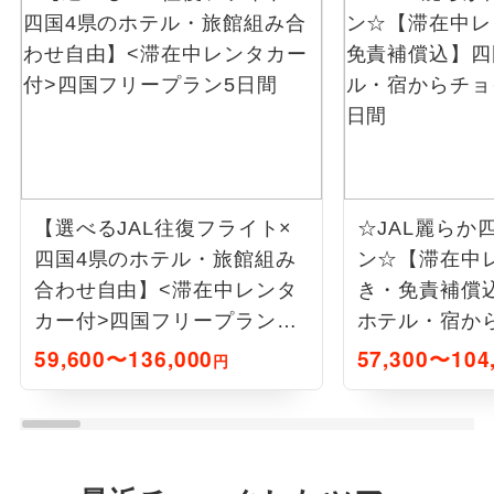
【選べるJAL往復フライト×
☆JAL麗らか
四国4県のホテル・旅館組み
ン☆【滞在中
合わせ自由】<滞在中レンタ
き・免責補償
カー付>四国フリープラン5
ホテル・宿か
日間
国周遊5日間
59,600〜136,000
57,300〜104
円