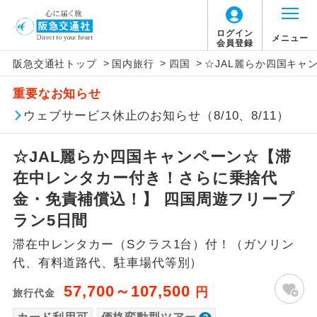
「価格変動型ツアー」に関するご案内
ログイン
メニュー
会員登録
>
>
>
阪急交通社トップ
国内旅行
四国
☆JAL麗らか四国キャ
アイコン
説明
重要なお知らせ
価格変動型ツアーとは
往路出発空港（駅）から復路到着空港
ウェブサービス休止のお知らせ（8/10、8/11）
添乗員同行
（駅）まで同行します。
航空会社が設定する「個人包括旅行運
☆JAL麗らか四国キャンペーン☆【滞
現地添乗員同
賃」を利用したツアーです。
現地到着空港（駅）から最終日出発空港
行
（駅）まで添乗員が同行します。
在中レンタカー付き！さらに乗捨代
お申し込み時期・ご利用便の空席状況に
金・免責補償込！】 四国周遊フリープ
よって料金が変動いたします。
バスガイド乗
バスガイドが乗務し、車内での観光案内
ラン5日間
務
があります。
滞在中レンタカー（Sクラス1台）付！（ガソリン
以下の注意事項をあらかじめご了承いただき
新コース
初登場のコースです。
代、有料道路代、駐車場代等別）
ますようお願いいたします。
57,700～107,500
円
旅行代金
ユネスコに登録されている文化遺産や自
世界遺産
お支払いについて
然遺産を訪ねるコースです。