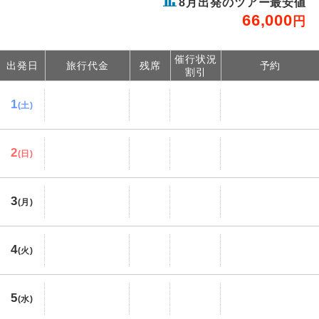
8
月出発のツアー最安値
66,000
円
催行状況
出発日
旅行代金
残席
予約
割引
1
(土)
2
(日)
3
(月)
4
(火)
5
(水)