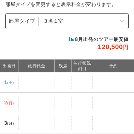
部屋タイプを変更すると表示料金が変わります。
部屋タイプ
8
月出発のツアー最安値
120,500
円
催行状況
出発日
旅行代金
残席
予約
割引
1
(土)
2
(日)
3
(月)