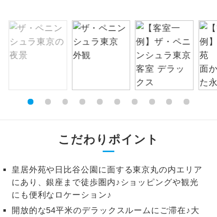
お支払いは、クレジットカード決済のみとな
絶景
絶景スポットに立ち寄るコースです。
ります。
お申し込みの最後にクレジットカード決済を
温泉
温泉地にも宿泊するコースです。
していただき、決済手続き完了をもちまし
て、ご旅行の契約が成立となります。
ご宿泊ホテルに露天風呂が付いていま
露天風呂
す。
ご予約方法について
大浴場
ご宿泊ホテルに大浴場が付いています。
ウェブ限定コースとなりますので、コールセ
ンター及びカウンターでのお申し込みはでき
全てのお食事が付いていますので、お食
ません。
全食事付き
こだわりポイント
事の心配はいりません。（機内食を除
く）
お部屋にてゆっくりとお召し上がりいた
皇居外苑や日比谷公園に面する東京丸の内エリア
お部屋食
だけます。
にあり、銀座まで徒歩圏内♪ショッピングや観光
にも便利なロケーション♪
トラベルイヤ
周りの音を気にせず、ガイドさんの説明
ホン
開放的な54平米のデラックスルームにご滞在♪大
をじっくり聞くことができます。