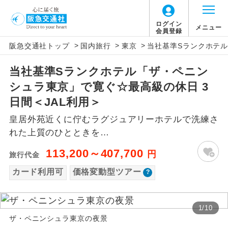
「価格変動型ツアー」に関するご案内
ログイン
メニュー
会員登録
>
>
>
阪急交通社トップ
国内旅行
東京
当社基準Sランクホテル
アイコン
説明
当社基準Sランクホテル「ザ・ペニン
価格変動型ツアーとは
往路出発空港（駅）から復路到着空港
添乗員同行
シュラ東京」で寛ぐ☆最高級の休日 3
（駅）まで同行します。
航空会社が設定する「個人包括旅行運
日間＜JAL利用＞
現地添乗員同
賃」を利用したツアーです。
現地到着空港（駅）から最終日出発空港
皇居外苑近くに佇むラグジュアリーホテルで洗練さ
行
（駅）まで添乗員が同行します。
お申し込み時期・ご利用便の空席状況に
れた上質のひとときを…
よって料金が変動いたします。
バスガイド乗
バスガイドが乗務し、車内での観光案内
113,200～407,700
円
旅行代金
務
があります。
カード利用可
価格変動型ツアー
以下の注意事項をあらかじめご了承いただき
新コース
初登場のコースです。
ますようお願いいたします。
1
/
10
ユネスコに登録されている文化遺産や自
世界遺産
ザ・ペニンシュラ東京の夜景
お支払いについて
然遺産を訪ねるコースです。