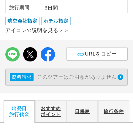
旅行期間
3日間
利用航空会社が指定なので、ご出発の計
航空会社指定
画にとても便利です。
航空会社指定
ホテル指定
アイコンの説明を見る＞＞
ご紹介するホテルを指定したコースで
ホテル指定
す。
おひとり様バ
おひとり様でバス席を2席利⽤できま
URLをコピー
ス2席利用
す。
このツアーはご用意がありません
資料請求
出発日
おすすめ
日程表
旅行条件
旅行代金
ポイント