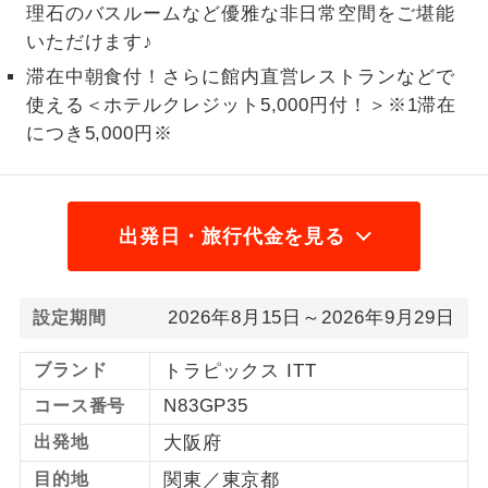
理石のバスルームなど優雅な非日常空間をご堪能
1名様から出発可能な個人型プランで
いただけます♪
1名様催行
す。
滞在中朝食付！さらに館内直営レストランなどで
使える＜ホテルクレジット5,000円付！＞※1滞在
2名様から出発可能な個人型プランで
2名様催行
す。
につき5,000円※
おひとり様参
おひとり様限定でご参加いただけるコー
加限定
スです。
出発日・旅行代金を見る
1名様1室同代
1名様1室利用でも追加料金がかからない
金
コースです。
2026年8月15日～2026年9月29日
設定期間
ご夫婦限定でご参加いただけるコースで
ご夫婦限定
す。
ブランド
トラピックス ITT
女性限定でご参加いただけるコースで
女性限定
N83GP35
コース番号
す。
出発地
大阪府
ご参加にあたり年齢に制限があるコース
年齢制限あり
目的地
関東／東京都
です。