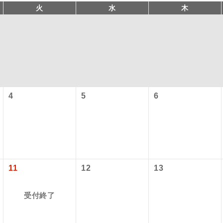
火
水
木
4
5
6
型ツアー」に関するご案内
コン
説明
往路出発空港（駅）から復路到着空港（駅）ま
同行
す。
アーとは
11
12
13
現地到着空港（駅）から最終日出発空港（駅）
設定する「個人包括旅行運賃」を利用したツアーです。
員同行
同行します。
受付終了
時期・ご利用便の空席状況によって料金が変動いたします。
バスガイドが乗務し、車内での観光案内があり
ド乗務