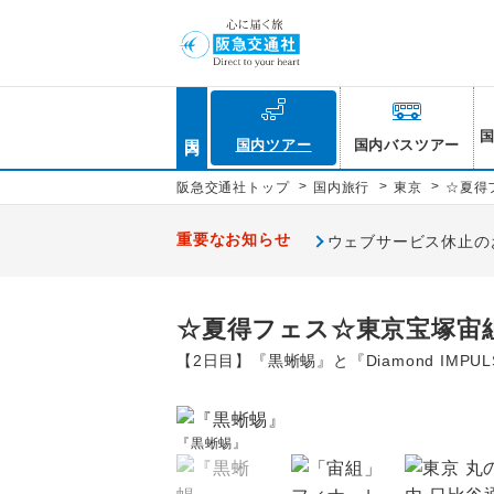
国内
国内ツアー
国内バスツアー
>
>
>
阪急交通社トップ
国内旅行
東京
☆夏得
重要なお知らせ
ウェブサービス休止のお知
☆夏得フェス☆東京宝塚宙組
【2日目】『黒蜥蜴』と『Diamond IM
『黒蜥蜴』