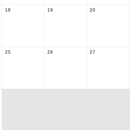
項をあらかじめご了承いただきますようお願いいたします。
18
19
20
初登場のコースです。
ース
いて
ユネスコに登録されている文化遺産や自然遺産
クレジットカード決済のみとなります。
遺産
スです。
最後にクレジットカード決済をしていただき、決済手続き完了を
が成立となります。
絶景スポットに立ち寄るコースです。
景
25
26
27
ついて
温泉地にも宿泊するコースです。
泉
ースとなりますので、コールセンター及びカウンターでのお申し
ご宿泊ホテルに露天風呂が付いています。
風呂
ご宿泊ホテルに大浴場が付いています。
場
全てのお食事が付いていますので、お食事の心
付き
ん。（機内食を除く）
お部屋にてゆっくりとお召し上がりいただけま
屋食