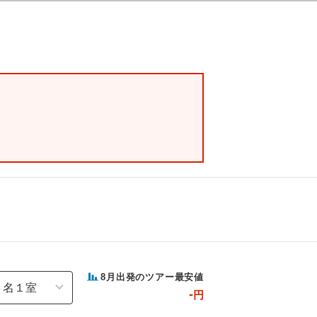
8
月出発のツアー最安値
-
円