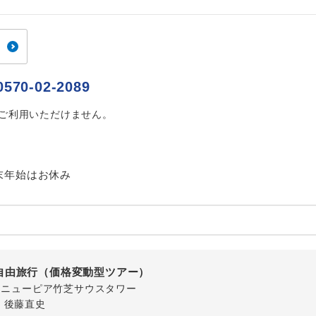
ご紹介するホテルを指定したコースです。
指定
おひとり様でバス席を2席利⽤できます。
ス2席利用
0570-02-2089
はご利用いただけません。
末年始はお休み
自由旅行（価格変動型ツアー）
-1 ニューピア竹芝サウスタワー
・後藤直史