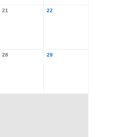
21
22
を訪ねるコー
もちまして、
28
29
込みはできま
配はいりませ
す。