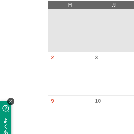
日
月
2
3
「価格変動
アイ
添乗員
価格変動型ツ
9
10
航空会社が
現地添乗
お申し込み
バスガイ