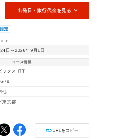
出発日・旅行代金を見る
指定
＞＞
月24日～2026年9月1日
コース情報
ックス ITT
FG79
県他
／東京都
間
URLをコピー