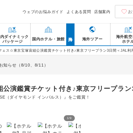
お
ウェブのお悩みガイド
よくある質問
店舗案内
海外
国内ダイナミック
海外航空
国内ホテル・旅館
海外ツアー
パッケージ
ホテ
フェス☆東京宝塚宙組公演鑑賞チケット付き♪東京フリープラン3日間＜JAL利
らせ（8/10、8/11）
公演鑑賞チケット付き♪東京フリープラン3
PULSE（ダイヤモンド インパルス）』をご鑑賞！
1
/
9
「宙組」フィナーレ