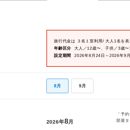
旅行代金は
３名１室
利用/ 大人1名を
年齢区分
大人／12歳〜、子供／3歳〜
設定期間
2026年8月24日～2026年9
8月
9月
「予約
8
部屋タ
2026
年
月