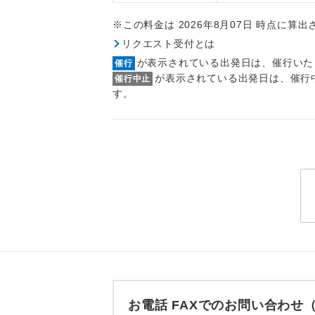
トラベル
※この料金は 2026年8月07日 時点に算
リクエスト受付とは
1名様
が表示されている出発日は、催行いた
催行
が表示されている出発日は、催行
催行中止
2名様
す。
おひとり様
1名様1
ご夫婦
女性
年齢制
航空会
お電話 FAXでのお問い合わ