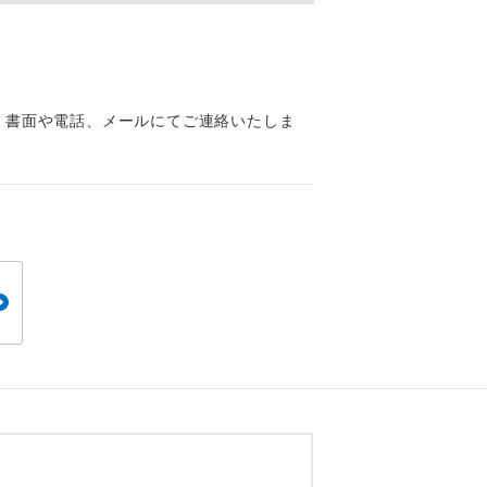
くり聞くこと
、書面や電話、メールにてご連絡いたしま
。
です。
ても便利で