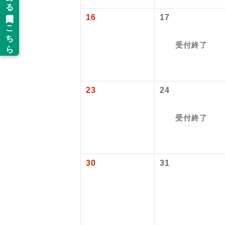
以下の注意事
16
17
新コ
お支払いにつ
お支払いは、
受付終了
世界
お申し込みの
ご旅行の契約
絶
23
24
ご予約方法に
温
ウェブ限定コ
受付終了
せん。
露天
大浴
30
31
全食事
お部