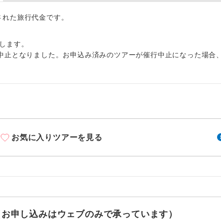
周りの音を気にせず、ガイドさんの説明をじっ
イヤホン
ができます。
出された旅行代金です。
1名様から出発可能な個人型プランです。
催行
します。
中止となりました。お申込み済みのツアーが催行中止になった場合
2名様から出発可能な個人型プランです。
催行
おひとり様限定でご参加いただけるコースです
参加限定
1名様1室利用でも追加料金がかからないコース
室同代金
ご夫婦限定でご参加いただけるコースです。
限定
お気に入りツアーを見る
女性限定でご参加いただけるコースです。
限定
ご参加にあたり年齢に制限があるコースです。
限あり
利用航空会社が指定なので、ご出発の計画にと
社指定
す。
せ（お申し込みはウェブのみで承っています）