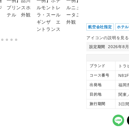
航空会社指定
ホテル
アイコンの説明を見る
2026年8
設定期間
ブランド
トラピ
コース番号
N81
出発地
福岡
目的地
関東
旅行期間
3日