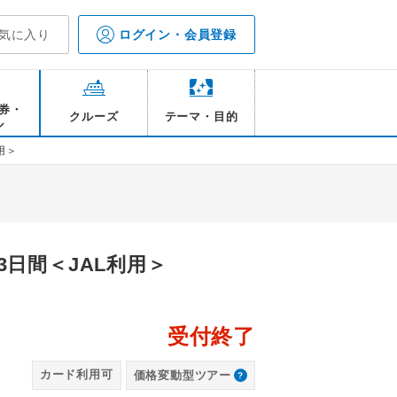
気に入り
ログイン・会員登録
券・
クルーズ
テーマ・目的
ル
用＞
日間＜JAL利用＞
受付終了
東京
カード利用可
価格変動型ツアー