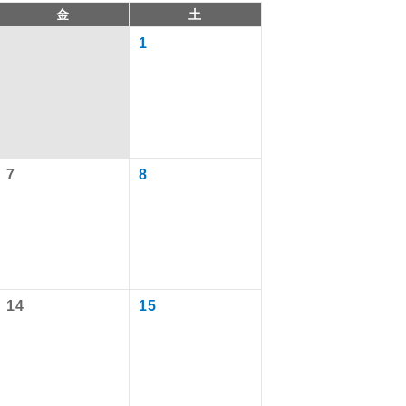
金
土
1
7
8
で同行しま
14
15
まで添乗員が
ます。