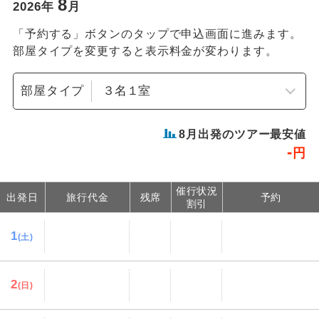
8
2026
年
月
「予約する」ボタンのタップで申込画面に進みます。
部屋タイプを変更すると表示料金が変わります。
部屋タイプ
8
月出発のツアー最安値
-
円
催行状況
出発日
旅行代金
残席
予約
割引
1
(土)
2
(日)