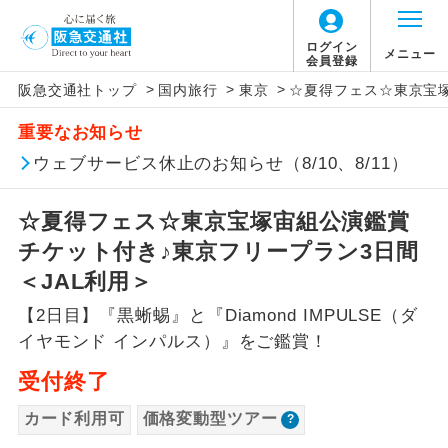
「価格変動型ツアー」に関するご案内
ログイン
メニュー
会員登録
>
>
>
阪急交通社トップ
国内旅行
東京
☆夏得フェス☆東京宝塚
アイコン
説明
重要なお知らせ
価格変動型ツアーとは
往路出発空港（駅）から復路到着空港
ウェブサービス休止のお知らせ（8/10、8/11）
添乗員同行
（駅）まで同行します。
航空会社が設定する「個人包括旅行運
☆夏得フェス☆東京宝塚宙組公演鑑賞
現地添乗員同
賃」を利用したツアーです。
現地到着空港（駅）から最終日出発空港
行
（駅）まで添乗員が同行します。
チケット付き♪東京フリープラン3日間
お申し込み時期・ご利用便の空席状況に
＜JAL利用＞
よって料金が変動いたします。
バスガイド乗
バスガイドが乗務し、車内での観光案内
務
【2日目】『黒蜥蜴』と『Diamond IMPULSE（ダ
があります。
イヤモンド インパルス）』をご鑑賞！
以下の注意事項をあらかじめご了承いただき
新コース
初登場のコースです。
ますようお願いいたします。
受付終了
ユネスコに登録されている文化遺産や自
カード利用可
価格変動型ツアー
世界遺産
お支払いについて
然遺産を訪ねるコースです。