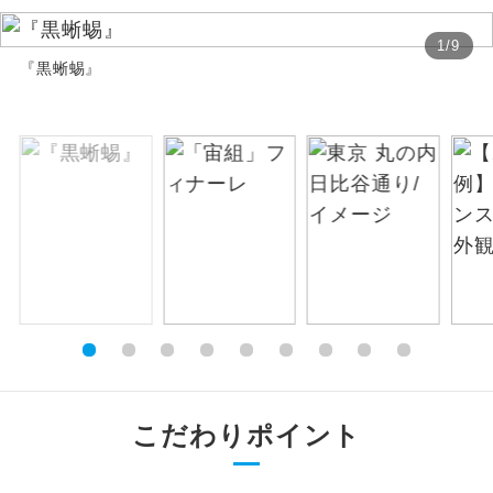
お支払いは、クレジットカード決済のみとな
絶景
絶景スポットに立ち寄るコースです。
1
/
9
ります。
『黒蜥蜴』
お申し込みの最後にクレジットカード決済を
温泉
温泉地にも宿泊するコースです。
していただき、決済手続き完了をもちまし
て、ご旅行の契約が成立となります。
ご宿泊ホテルに露天風呂が付いていま
露天風呂
す。
ご予約方法について
大浴場
ご宿泊ホテルに大浴場が付いています。
ウェブ限定コースとなりますので、コールセ
ンター及びカウンターでのお申し込みはでき
全てのお食事が付いていますので、お食
ません。
全食事付き
事の心配はいりません。（機内食を除
く）
お部屋にてゆっくりとお召し上がりいた
お部屋食
だけます。
こだわりポイント
トラベルイヤ
周りの音を気にせず、ガイドさんの説明
ホン
をじっくり聞くことができます。