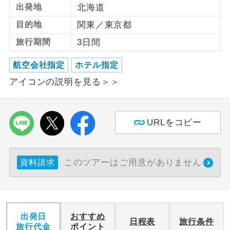
出発地
北海道
利用航空会社が指定なので、ご出発の計
目的地
関東／東京都
航空会社指定
画にとても便利です。
旅行期間
3日間
ご紹介するホテルを指定したコースで
ホテル指定
す。
航空会社指定
ホテル指定
アイコンの説明を見る＞＞
おひとり様バ
おひとり様でバス席を2席利⽤できま
ス2席利用
す。
URLをコピー
このツアーはご用意がありません
資料請求
出発日
おすすめ
日程表
旅行条件
旅行代金
ポイント