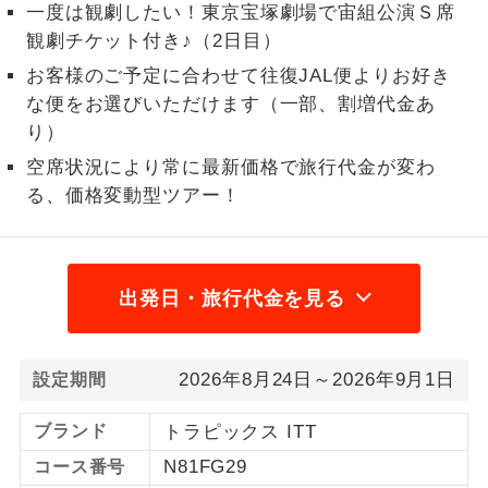
一度は観劇したい！東京宝塚劇場で宙組公演Ｓ席
1名様から出発可能な個人型プランで
観劇チケット付き♪（2日目）
1名様催行
す。
お客様のご予定に合わせて往復JAL便よりお好き
な便をお選びいただけます（一部、割増代金あ
2名様から出発可能な個人型プランで
2名様催行
す。
り）
空席状況により常に最新価格で旅行代金が変わ
おひとり様参
おひとり様限定でご参加いただけるコー
加限定
る、価格変動型ツアー！
スです。
1名様1室同代
1名様1室利用でも追加料金がかからない
金
コースです。
出発日・旅行代金を見る
ご夫婦限定でご参加いただけるコースで
ご夫婦限定
す。
2026年8月24日～2026年9月1日
設定期間
女性限定でご参加いただけるコースで
女性限定
す。
ブランド
トラピックス ITT
ご参加にあたり年齢に制限があるコース
N81FG29
コース番号
年齢制限あり
です。