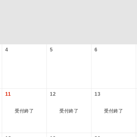
4
5
6
型ツアー」に関するご案内
コン
説明
往路出発空港（駅）から復路到着空港（駅）ま
11
12
13
同行
す。
アーとは
受付終了
受付終了
受付終了
現地到着空港（駅）から最終日出発空港（駅）
設定する「個人包括旅行運賃」を利用したツアーです。
員同行
同行します。
時期・ご利用便の空席状況によって料金が変動いたします。
バスガイドが乗務し、車内での観光案内があり
ド乗務