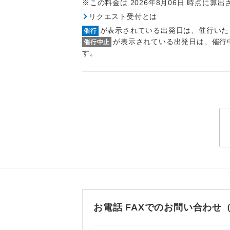
※この料金は 2026年8月06日 時点に算
トラベル
リクエスト受付とは
が表示されている出発日は、催行いた
催行
1名様
が表示されている出発日は、催行
催行中止
す。
2名様
おひとり様
1名様1
ご夫婦
女性
年齢制
お電話 FAXでのお問い合わ
航空会