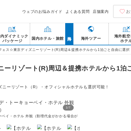
お
ウェブのお悩みガイド
よくある質問
店舗案内
海外
国内ダイナミック
海外航空
国内ホテル・旅館
海外ツアー
パッケージ
ホテ
フェス☆東京ディズニーリゾート(R)周辺＆提携ホテルから1泊ごと自由に選択
ーリゾート(R)周辺＆提携ホテルから1泊
ズニーリゾート（R）・オフィシャルホテルも選択可能！
1
/
7
ーベイ・ホテル 外観（割増代金がかかる場合が
【ホテル一例】SPA＆H