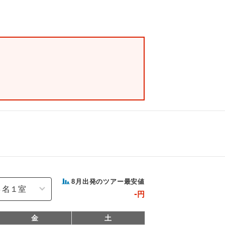
8
月出発のツアー最安値
-
円
金
土