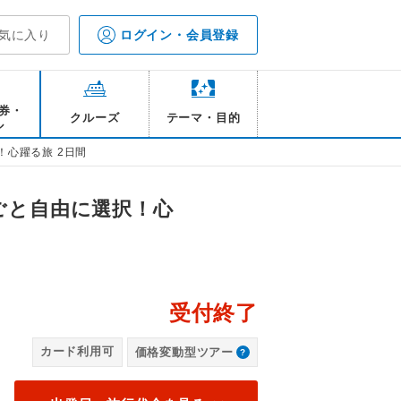
気に入り
ログイン・会員登録
券・
クルーズ
テーマ・目的
ル
！心躍る旅 2日間
ごと自由に選択！心
受付終了
カード利用可
価格変動型ツアー
OTEL舞浜ユーラシア 外観（割増代金がかかる場合がございます）
【