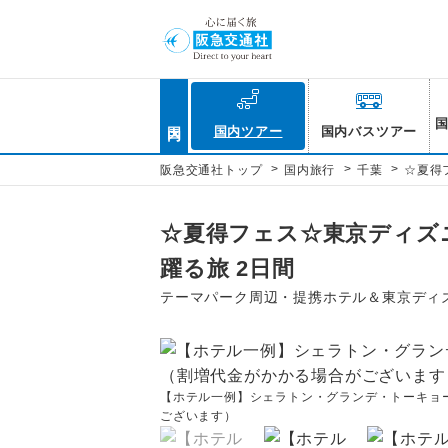
国内
国内ツアー
国内バスツアー
>
>
>
阪急交通社トップ
国内旅行
千葉
☆夏得
☆夏得フェス☆東京ディズニ
躍る旅 2日間
テーマパーク周辺・提携ホテル＆東京ディ
【ホテル一例】シェラトン・グランデ・トーキョ
ございます）