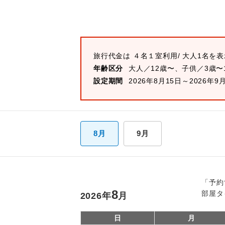
旅行代金は
４名１室
利用/ 大人1名を
年齢区分
大人／12歳〜、子供／3歳〜
設定期間
2026年8月15日～2026年9
8月
9月
「予約
8
部屋タ
2026
年
月
日
月