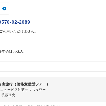
ご紹介するホテルを指定したコースです。
指定
おひとり様でバス席を2席利⽤できます。
ス2席利用
0570-02-2089
はご利用いただけません。
末年始はお休み
自由旅行（価格変動型ツアー）
-1 ニューピア竹芝サウスタワー
・後藤直史