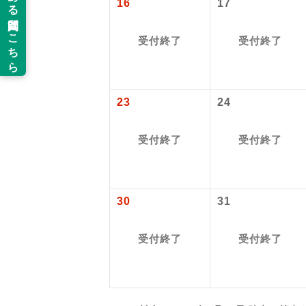
16
17
以下の注意事
新コ
お支払いにつ
受付終了
受付終了
お支払いは、
世界
お申し込みの
ご旅行の契約
23
24
絶
ご予約方法に
温
受付終了
受付終了
ウェブ限定コ
せん。
露天
大浴
30
31
全食事
受付終了
受付終了
お部