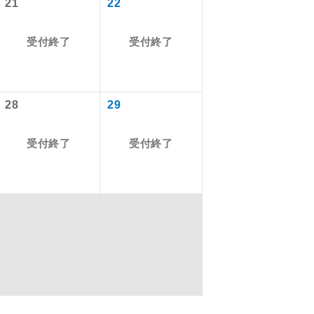
21
22
受付終了
受付終了
を訪ねるコー
もちまして、
28
29
受付終了
受付終了
込みはできま
配はいりませ
す。