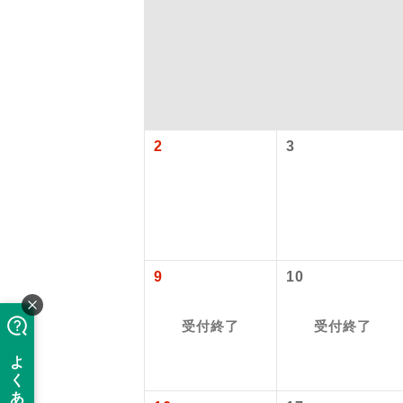
2
3
「価格変動
アイ
9
10
添乗員
価格変動型ツ
受付終了
受付終了
航空会社が
現地添乗
お申し込み
バスガイ