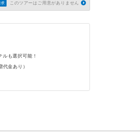
このツアーはご用意がありません
請求
テルも選択可能！
増代金あり）