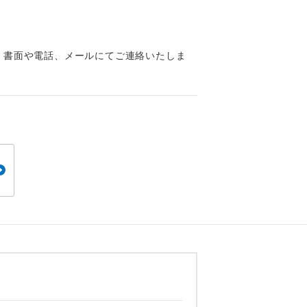
くり聞くこと
、書面や電話、メールにてご連絡いたしま
。
です。
ても便利で