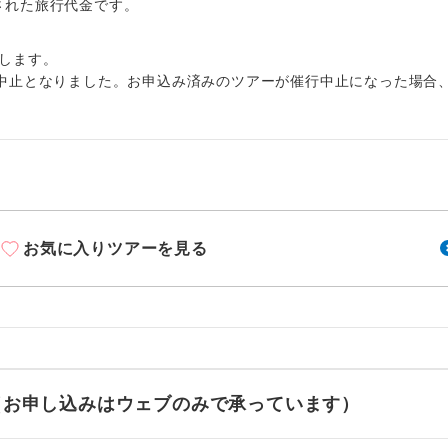
周りの音を気にせず、ガイドさんの説明をじっ
出された旅行代金です。
イヤホン
ができます。
します。
1名様から出発可能な個人型プランです。
催行
中止となりました。お申込み済みのツアーが催行中止になった場合
2名様から出発可能な個人型プランです。
催行
おひとり様限定でご参加いただけるコースです
参加限定
1名様1室利用でも追加料金がかからないコース
室同代金
お気に入りツアーを見る
ご夫婦限定でご参加いただけるコースです。
限定
女性限定でご参加いただけるコースです。
限定
ご参加にあたり年齢に制限があるコースです。
限あり
利用航空会社が指定なので、ご出発の計画にと
せ（お申し込みはウェブのみで承っています）
社指定
す。