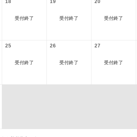
18
19
20
項をあらかじめご了承いただきますようお願いいたします。
初登場のコースです。
ース
いて
受付終了
受付終了
受付終了
ユネスコに登録されている文化遺産や自然遺産
クレジットカード決済のみとなります。
遺産
スです。
最後にクレジットカード決済をしていただき、決済手続き完了を
が成立となります。
25
26
27
絶景スポットに立ち寄るコースです。
景
ついて
温泉地にも宿泊するコースです。
泉
受付終了
受付終了
受付終了
ースとなりますので、コールセンター及びカウンターでのお申し
ご宿泊ホテルに露天風呂が付いています。
風呂
ご宿泊ホテルに大浴場が付いています。
場
全てのお食事が付いていますので、お食事の心
付き
ん。（機内食を除く）
お部屋にてゆっくりとお召し上がりいただけま
屋食