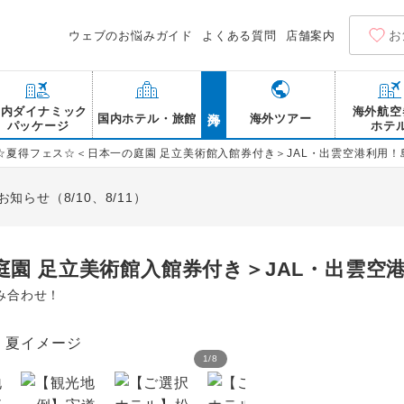
お
ウェブのお悩みガイド
よくある質問
店舗案内
海外
国内ダイナミック
海外航空
国内ホテル・旅館
海外ツアー
パッケージ
ホテ
☆夏得フェス☆＜日本一の庭園 足立美術館入館券付き＞JAL・出雲空港利用！
らせ（8/10、8/11）
園 足立美術館入館券付き＞JAL・出雲空
み合わせ！
1
/
8
【観光地一例】出雲大社 