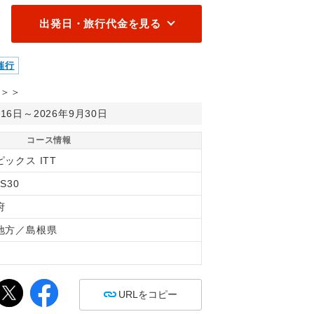
出発日・旅行代金を見る
催行
＞＞
月16日～2026年9月30日
コース情報
ックス ITT
S30
府
地方／島根県
間
URLをコピー