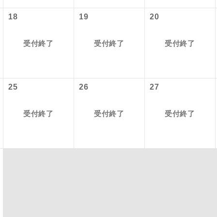
項をあらかじめご了承いただきますようお願いいたします。
18
19
20
初登場のコースです。
ース
いて
ユネスコに登録されている文化遺産や自然遺産
クレジットカード決済のみとなります。
受付終了
受付終了
受付終了
遺産
スです。
最後にクレジットカード決済をしていただき、決済手続き完了を
が成立となります。
絶景スポットに立ち寄るコースです。
景
25
26
27
ついて
温泉地にも宿泊するコースです。
泉
ースとなりますので、コールセンター及びカウンターでのお申し
受付終了
受付終了
受付終了
ご宿泊ホテルに露天風呂が付いています。
風呂
ご宿泊ホテルに大浴場が付いています。
場
全てのお食事が付いていますので、お食事の心
付き
ん。（機内食を除く）
お部屋にてゆっくりとお召し上がりいただけま
屋食