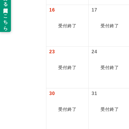
以下の注意事
16
17
新コ
お支払いにつ
お支払いは、
受付終了
受付終了
世界
お申し込みの
ご旅行の契約
絶
23
24
ご予約方法に
温
ウェブ限定コ
受付終了
受付終了
せん。
露天
大浴
30
31
全食事
受付終了
受付終了
お部