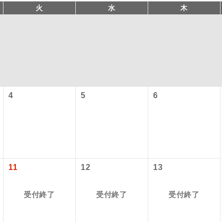
火
水
木
4
5
6
型ツアー」に関するご案内
コン
説明
往路出発空港（駅）から復路到着空港（駅）ま
同行
す。
アーとは
11
12
13
現地到着空港（駅）から最終日出発空港（駅）
設定する「個人包括旅行運賃」を利用したツアーです。
員同行
同行します。
受付終了
受付終了
受付終了
時期・ご利用便の空席状況によって料金が変動いたします。
バスガイドが乗務し、車内での観光案内があり
ド乗務