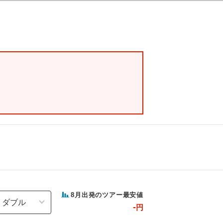
8
月出発のツアー最安値
-
円