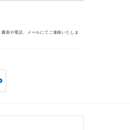
くり聞くこと
、書面や電話、メールにてご連絡いたしま
。
です。
ても便利で