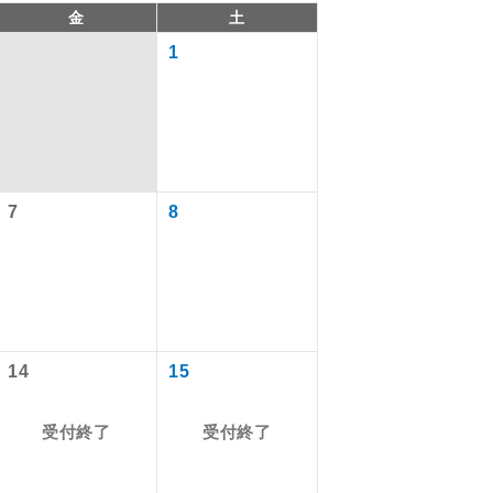
金
土
1
7
8
で同行しま
14
15
まで添乗員が
受付終了
受付終了
ます。