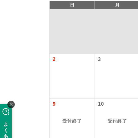
日
月
2
3
「価格変動
アイ
添乗員
価格変動型ツ
9
10
航空会社が
現地添乗
受付終了
受付終了
お申し込み
バスガイ