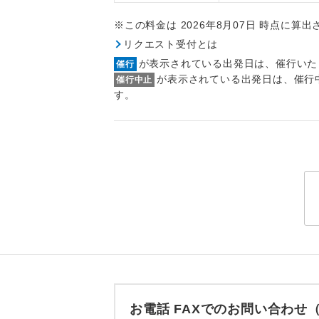
トラベル
※この料金は 2026年8月07日 時点に算
リクエスト受付とは
1名様
が表示されている出発日は、催行いた
催行
が表示されている出発日は、催行
催行中止
2名様
す。
おひとり様
1名様1
ご夫婦
女性
年齢制
航空会
お電話 FAXでのお問い合わ