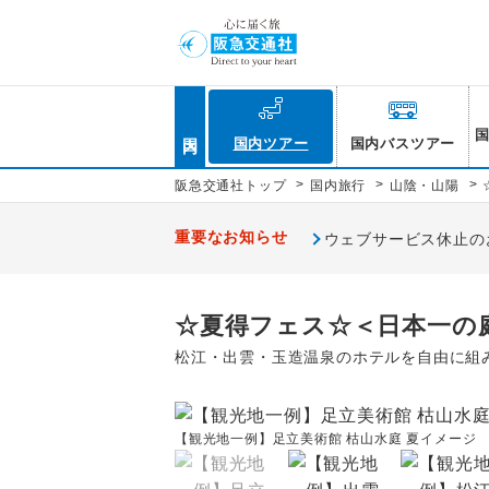
国内
国内ツアー
国内バスツアー
>
>
>
阪急交通社トップ
国内旅行
山陰・山陽
重要なお知らせ
ウェブサービス休止のお知
☆夏得フェス☆＜日本一の庭
松江・出雲・玉造温泉のホテルを自由に組
【観光地一例】足立美術館 枯山水庭 夏イメージ