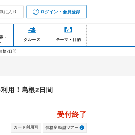
気に入り
ログイン・会員登録
券・
クルーズ
テーマ・目的
ル
島根2日間
港利用！島根2日間
受付終了
神楽殿
【
カード利用可
価格変動型ツアー