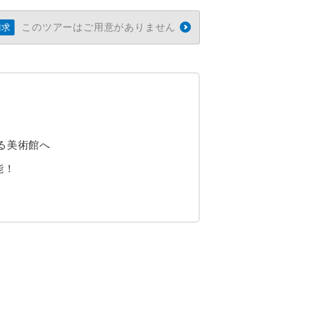
このツアーはご用意がありません
請求
る美術館へ
能！