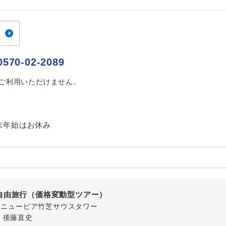
ご紹介するホテルを指定したコースです。
指定
おひとり様でバス席を2席利⽤できます。
ス2席利用
0570-02-2089
はご利用いただけません。
末年始はお休み
自由旅行（価格変動型ツアー）
-1 ニューピア竹芝サウスタワー
・後藤直史