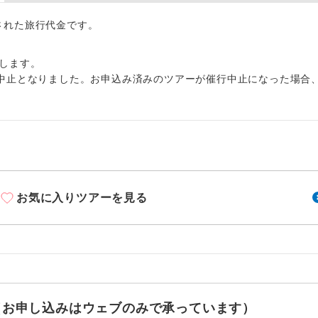
周りの音を気にせず、ガイドさんの説明をじっ
イヤホン
ができます。
出された旅行代金です。
1名様から出発可能な個人型プランです。
催行
します。
中止となりました。お申込み済みのツアーが催行中止になった場合
2名様から出発可能な個人型プランです。
催行
おひとり様限定でご参加いただけるコースです
参加限定
1名様1室利用でも追加料金がかからないコース
室同代金
ご夫婦限定でご参加いただけるコースです。
限定
お気に入りツアーを見る
女性限定でご参加いただけるコースです。
限定
ご参加にあたり年齢に制限があるコースです。
限あり
利用航空会社が指定なので、ご出発の計画にと
社指定
す。
せ（お申し込みはウェブのみで承っています）