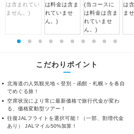
1名様から出発可能な個人型プランで
1名様催行
す。
2名様から出発可能な個人型プランで
2名様催行
す。
おひとり様参
おひとり様限定でご参加いただけるコー
加限定
スです。
こだわりポイント
1名様1室同代
1名様1室利用でも追加料金がかからない
金
コースです。
北海道の人気観光地＜登別・函館・札幌＞を各自
ご夫婦限定でご参加いただけるコースで
でめぐる旅！
ご夫婦限定
す。
空席状況により常に最新価格で旅行代金が変わ
る、価格変動型ツアー！
女性限定でご参加いただけるコースで
女性限定
す。
往復JALフライトを選択可能！（一部、割増代金
あり） JALマイル50%加算！
ご参加にあたり年齢に制限があるコース
年齢制限あり
です。