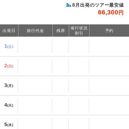
8
月出発のツアー最安値
66,300
円
催行状況
出発日
旅行代金
残席
予約
割引
1
(土)
2
(日)
3
(月)
4
(火)
5
(水)