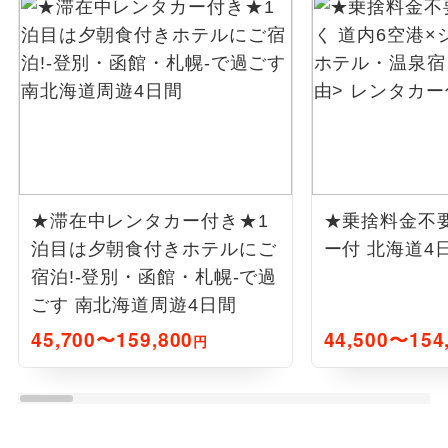
★滞在中レンタカー付き★1
★乗捨料金不
泊目は夕朝食付きホテルにご
ー付 北海道4
宿泊!-登別・函館・札幌-で過
ごす 南北海道周遊4日間
45,700〜159,800
44,500〜154
円