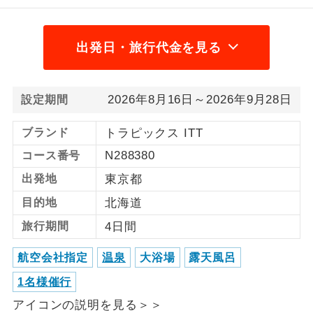
利用航空会社が指定なので、ご出発の計
航空会社指定
画にとても便利です。
出発日・旅行代金を見る
ご紹介するホテルを指定したコースで
ホテル指定
す。
2026年8月16日～2026年9月28日
設定期間
おひとり様バ
おひとり様でバス席を2席利⽤できま
ス2席利用
ブランド
トラピックス ITT
す。
N288380
コース番号
出発地
東京都
目的地
北海道
旅行期間
4日間
航空会社指定
温泉
大浴場
露天風呂
1名様催行
アイコンの説明を見る＞＞