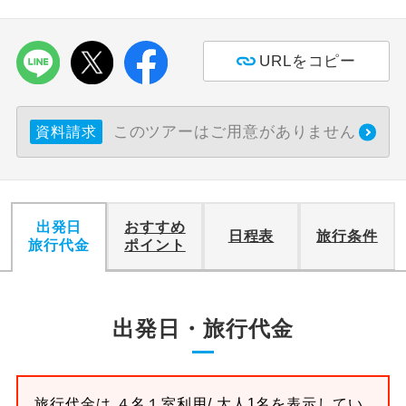
URLをコピー
このツアーはご用意がありません
資料請求
出発日
おすすめ
日程表
旅行条件
旅行代金
ポイント
出発日・旅行代金
旅行代金は
４名１室
利用/ 大人1名を表示してい