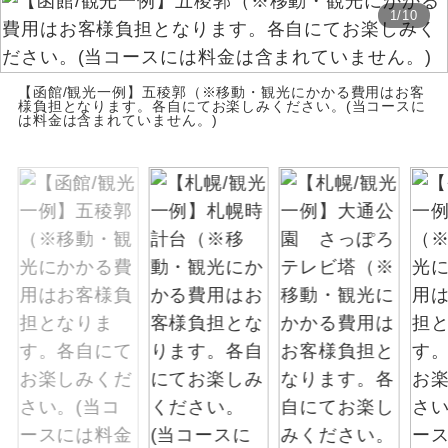
1
/
10
お支払いは、クレジットカード決済のみとな
絶景
絶景スポットに立ち寄るコースです。
ります。
お申し込みの最後にクレジットカード決済を
温泉
【函館/観光一例】五稜郭（※移動・観光にかかる費用はお客
温泉地にも宿泊するコースです。
していただき、決済手続き完了をもちまし
様負担となります。各自にてお楽しみください。(当コースに
は料金は含まれていません。)
て、ご旅行の契約が成立となります。
ご宿泊ホテルに露天風呂が付いていま
露天風呂
す。
ご予約方法について
大浴場
ご宿泊ホテルに大浴場が付いています。
ウェブ限定コースとなりますので、コールセ
ンター及びカウンターでのお申し込みはでき
全てのお食事が付いていますので、お食
ません。
全食事付き
事の心配はいりません。（機内食を除
く）
お部屋にてゆっくりとお召し上がりいた
お部屋食
だけます。
トラベルイヤ
周りの音を気にせず、ガイドさんの説明
ホン
をじっくり聞くことができます。