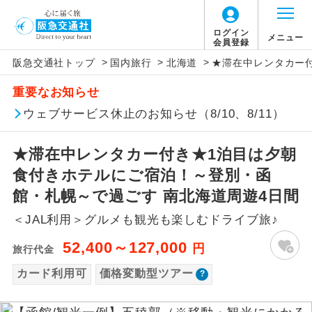
「価格変動型ツアー」に関するご案内
ログイン
メニュー
会員登録
>
>
>
阪急交通社トップ
国内旅行
北海道
★滞在中レンタカー
アイコン
説明
重要なお知らせ
価格変動型ツアーとは
往路出発空港（駅）から復路到着空港
ウェブサービス休止のお知らせ（8/10、8/11）
添乗員同行
（駅）まで同行します。
航空会社が設定する「個人包括旅行運
★滞在中レンタカー付き★1泊目は夕朝
現地添乗員同
賃」を利用したツアーです。
現地到着空港（駅）から最終日出発空港
行
（駅）まで添乗員が同行します。
食付きホテルにご宿泊！～登別・函
お申し込み時期・ご利用便の空席状況に
館・札幌～で過ごす 南北海道周遊4日間
よって料金が変動いたします。
バスガイド乗
バスガイドが乗務し、車内での観光案内
務
＜JAL利用＞グルメも観光も楽しむドライブ旅♪
があります。
以下の注意事項をあらかじめご了承いただき
52,400～127,000
円
旅行代金
新コース
初登場のコースです。
ますようお願いいたします。
カード利用可
価格変動型ツアー
ユネスコに登録されている文化遺産や自
世界遺産
お支払いについて
然遺産を訪ねるコースです。