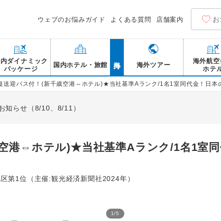
お
ウェブのお悩みガイド
よくある質問
店舗案内
海外
国内ダイナミック
海外航空
国内ホテル・旅館
海外ツアー
パッケージ
ホテ
復送迎バス付！(新千歳空港⇔ホテル)★当社基準Aランク/1名1室同代金！日本
らせ（8/10、8/11）
空港⇔ホテル)★当社基準Aランク/1名1室
区第1位（主催:観光経済新聞社2024年）
1
/
5
登別温泉 登別 石水亭 外