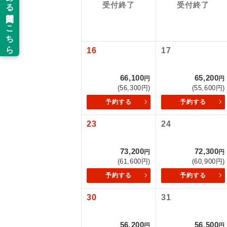
以下の注意事
受付終了
受付終了
新コ
お支払いにつ
お支払いは、
世界
16
17
お申し込みの
ご旅行の契約
絶
66,100
65,200
円
円
(56,300円)
(55,600円)
ご予約方法に
温
予約する
予約する
ウェブ限定コ
せん。
露天
23
24
大浴
73,200
72,300
円
円
(61,600円)
(60,900円)
全食事
予約する
予約する
30
31
お部
56,200
56,500
円
円