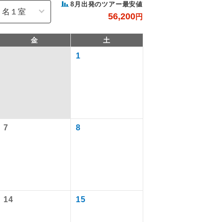
8
月出発のツアー最安値
56,200
円
金
土
1
7
8
で同行しま
まで添乗員が
14
15
ます。