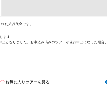
周りの音を気にせず、ガイドさんの説明をじっ
イヤホン
ができます。
1名様から出発可能な個人型プランです。
催行
出された旅行代金です。
2名様から出発可能な個人型プランです。
催行
します。
おひとり様限定でご参加いただけるコースです
参加限定
中止となりました。お申込み済みのツアーが催行中止になった場合
1名様1室利用でも追加料金がかからないコース
室同代金
ご夫婦限定でご参加いただけるコースです。
限定
女性限定でご参加いただけるコースです。
限定
お気に入りツアーを見る
ご参加にあたり年齢に制限があるコースです。
限あり
利用航空会社が指定なので、ご出発の計画にと
社指定
す。