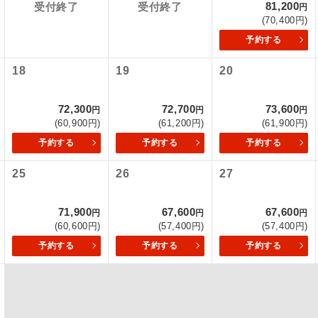
81,200
項をあらかじめご了承いただきますようお願いいたします。
受付終了
受付終了
円
(70,400円)
初登場のコースです。
ース
予約する
いて
ユネスコに登録されている文化遺産や自然遺産
クレジットカード決済のみとなります。
遺産
18
19
20
スです。
最後にクレジットカード決済をしていただき、決済手続き完了を
が成立となります。
絶景スポットに立ち寄るコースです。
景
72,300
72,700
73,600
円
円
円
(60,900円)
(61,200円)
(61,900円)
ついて
温泉地にも宿泊するコースです。
泉
予約する
予約する
予約する
ースとなりますので、コールセンター及びカウンターでのお申し
ご宿泊ホテルに露天風呂が付いています。
風呂
25
26
27
ご宿泊ホテルに大浴場が付いています。
場
71,900
67,600
67,600
円
円
円
(60,600円)
(57,400円)
(57,400円)
全てのお食事が付いていますので、お食事の心
付き
予約する
予約する
予約する
ん。（機内食を除く）
お部屋にてゆっくりとお召し上がりいただけま
屋食