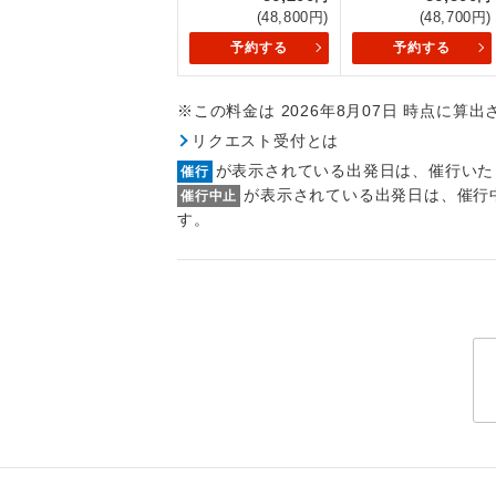
トラベル
(48,800円)
(48,700円)
予約する
予約する
1名様
※この料金は 2026年8月07日 時点に算
2名様
リクエスト受付とは
が表示されている出発日は、催行いた
催行
おひとり様
が表示されている出発日は、催行
催行中止
す。
1名様1
ご夫婦
女性
年齢制
航空会