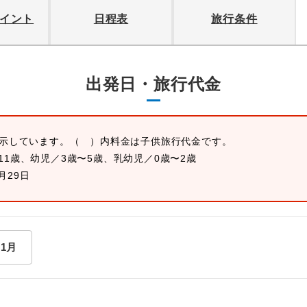
イント
日程表
旅行条件
出発日・旅行代金
表示しています。
（ ）内料金は子供旅行代金です。
11歳、幼児／3歳〜5歳、乳幼児／0歳〜2歳
1月29日
11月