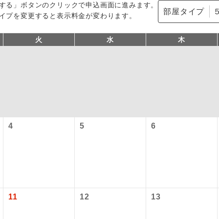
する」ボタンのクリックで申込画面に進みます。
部屋タイプ
イプを変更すると表示料金が変わります。
火
水
木
型ツアー」に関するご案内
コン
説明
4
5
6
往路出発空港（駅）から復路到着空港（駅）ま
同行
す。
アーとは
現地到着空港（駅）から最終日出発空港（駅）
設定する「個人包括旅行運賃」を利用したツアーです。
員同行
同行します。
時期・ご利用便の空席状況によって料金が変動いたします。
11
12
13
バスガイドが乗務し、車内での観光案内があり
ド乗務