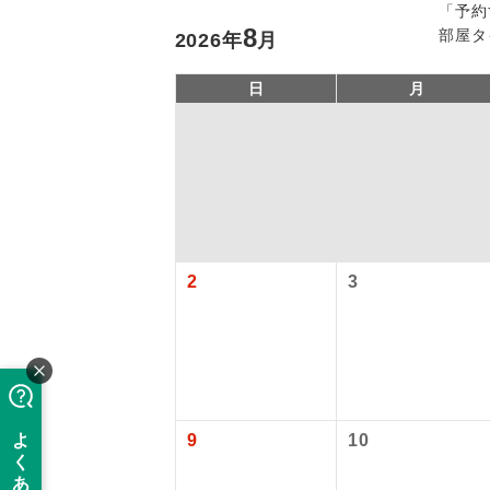
「予約
8
部屋タ
2026
年
月
日
月
「価格変動
アイ
2
3
添乗員
価格変動型ツ
航空会社が
現地添乗
お申し込み
9
10
バスガイ