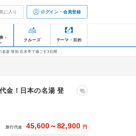
気に入り
ログイン・会員登録
券・
クルーズ
テーマ・目的
ル
の名湯 登別 石水亭で過ごす3日間
同代金！日本の名湯 登
45,600～82,900
円
旅行代金
観
登別