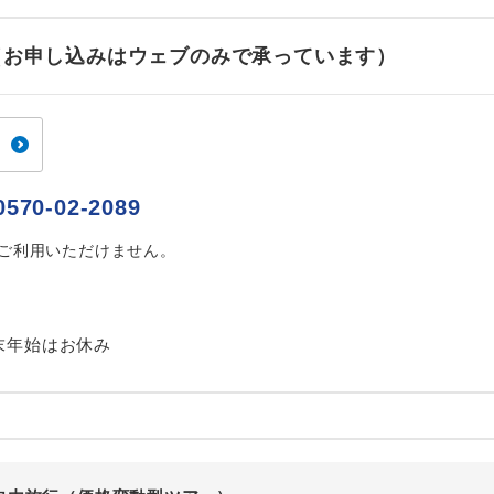
ご紹介するホテルを指定したコースです。
指定
せ（お申し込みはウェブのみで承っています）
おひとり様でバス席を2席利⽤できます。
ス2席利用
0570-02-2089
はご利用いただけません。
末年始はお休み