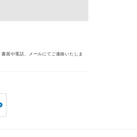
くり聞くこと
。
、書面や電話、メールにてご連絡いたしま
です。
ても便利で