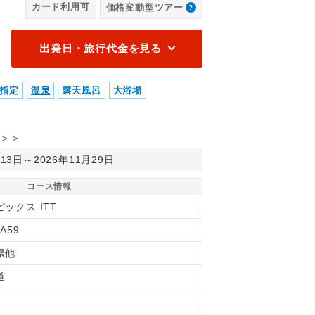
カード利用可
価格変動型ツアー
出発日・旅行代金を見る
指定
温泉
露天風呂
大浴場
＞＞
月13日～2026年11月29日
コース情報
ックス ITT
A59
県他
道
間