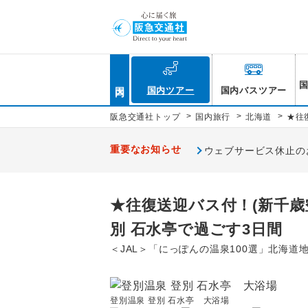
国内
国内ツアー
国内バスツアー
>
>
>
阪急交通社トップ
国内旅行
北海道
★往
重要なお知らせ
ウェブサービス休止のお知
★往復送迎バス付！(新千歳
別 石水亭で過ごす3日間
＜JAL＞「にっぽんの温泉100選」北海道地
登別温泉 登別 石水亭 大浴場