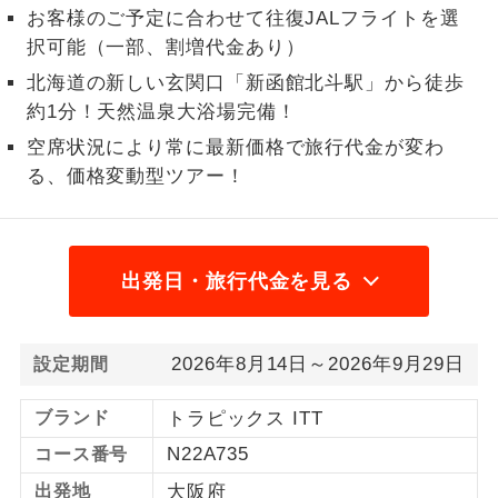
お客様のご予定に合わせて往復JALフライトを選
1名様から出発可能な個人型プランで
1名様催行
択可能（一部、割増代金あり）
す。
北海道の新しい玄関口「新函館北斗駅」から徒歩
2名様から出発可能な個人型プランで
約1分！天然温泉大浴場完備！
2名様催行
す。
空席状況により常に最新価格で旅行代金が変わ
る、価格変動型ツアー！
おひとり様参
おひとり様限定でご参加いただけるコー
加限定
スです。
1名様1室同代
1名様1室利用でも追加料金がかからない
金
出発日・旅行代金を見る
コースです。
ご夫婦限定でご参加いただけるコースで
ご夫婦限定
す。
2026年8月14日～2026年9月29日
設定期間
女性限定でご参加いただけるコースで
女性限定
ブランド
トラピックス ITT
す。
N22A735
コース番号
ご参加にあたり年齢に制限があるコース
年齢制限あり
出発地
大阪府
です。