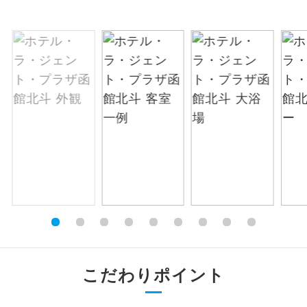
お支払いは、クレジットカード決済のみとな
絶景
絶景スポットに立ち寄るコースです。
ります。
お申し込みの最後にクレジットカード決済を
温泉
温泉地にも宿泊するコースです。
していただき、決済手続き完了をもちまし
て、ご旅行の契約が成立となります。
ご宿泊ホテルに露天風呂が付いていま
露天風呂
す。
ご予約方法について
大浴場
ご宿泊ホテルに大浴場が付いています。
ウェブ限定コースとなりますので、コールセ
ンター及びカウンターでのお申し込みはでき
全てのお食事が付いていますので、お食
ません。
全食事付き
事の心配はいりません。（機内食を除
く）
お部屋にてゆっくりとお召し上がりいた
お部屋食
だけます。
こだわりポイント
トラベルイヤ
周りの音を気にせず、ガイドさんの説明
ホン
をじっくり聞くことができます。