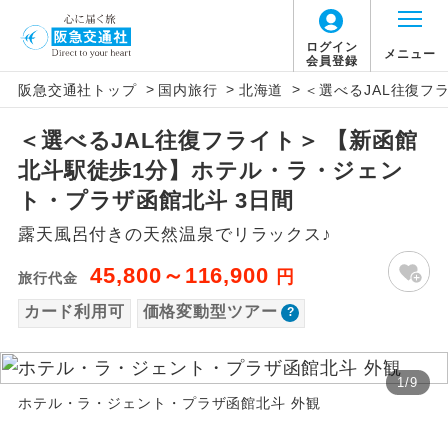
「価格変動型ツアー」に関するご案内
ログイン
メニュー
会員登録
>
>
>
阪急交通社トップ
国内旅行
北海道
＜選べるJAL往復フ
アイコン
説明
＜選べるJAL往復フライト＞ 【新函館
価格変動型ツアーとは
往路出発空港（駅）から復路到着空港
添乗員同行
北斗駅徒歩1分】ホテル・ラ・ジェン
（駅）まで同行します。
航空会社が設定する「個人包括旅行運
ト・プラザ函館北斗 3日間
現地添乗員同
賃」を利用したツアーです。
現地到着空港（駅）から最終日出発空港
露天風呂付きの天然温泉でリラックス♪
行
（駅）まで添乗員が同行します。
お申し込み時期・ご利用便の空席状況に
45,800～116,900
円
旅行代金
よって料金が変動いたします。
バスガイド乗
バスガイドが乗務し、車内での観光案内
務
カード利用可
価格変動型ツアー
があります。
以下の注意事項をあらかじめご了承いただき
新コース
初登場のコースです。
ますようお願いいたします。
1
/
9
ホテル・ラ・ジェント・プラザ函館北斗 外観
ユネスコに登録されている文化遺産や自
世界遺産
お支払いについて
然遺産を訪ねるコースです。