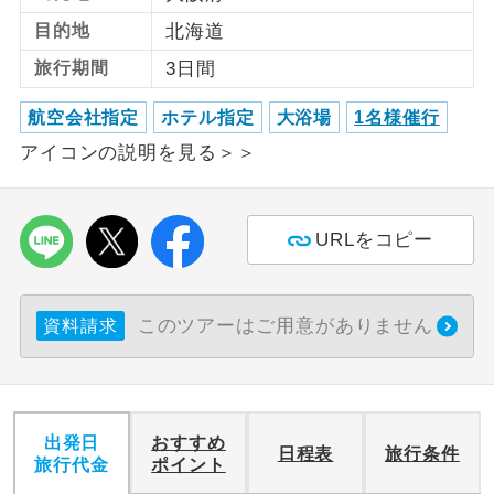
目的地
北海道
利用航空会社が指定なので、ご出発の計
航空会社指定
旅行期間
3日間
画にとても便利です。
ご紹介するホテルを指定したコースで
航空会社指定
ホテル指定
大浴場
1名様催行
ホテル指定
す。
アイコンの説明を見る＞＞
おひとり様バ
おひとり様でバス席を2席利⽤できま
ス2席利用
す。
URLをコピー
このツアーはご用意がありません
資料請求
出発日
おすすめ
日程表
旅行条件
旅行代金
ポイント