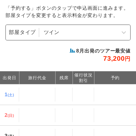
「予約する」ボタンのタップで申込画面に進みます。
部屋タイプを変更すると表示料金が変わります。
部屋タイプ
8
月出発のツアー最安値
73,200
円
催行状況
出発日
旅行代金
残席
予約
割引
1
(土)
2
(日)
3