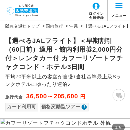
「価格変動型ツアー」に関するご案内
ログイン
メニュー
会員登録
>
>
>
阪急交通社トップ
国内旅行
沖縄
【選べるJALフライト
アイコン
説明
【選べるJALフライト】＜早期割引
価格変動型ツアーとは
往路出発空港（駅）から復路到着空港
添乗員同行
（60日前）適用・館内利用券2,000円分
（駅）まで同行します。
航空会社が設定する「個人包括旅行運
付＞レンタカー付 カフーリゾートフチ
現地添乗員同
賃」を利用したツアーです。
現地到着空港（駅）から最終日出発空港
ャクコンド・ホテル3日間
行
（駅）まで添乗員が同行します。
お申し込み時期・ご利用便の空席状況に
平均70平米以上の客室が自慢♪当社基準最上級Sラ
よって料金が変動いたします。
ンクホテルにゆったり連泊♪
バスガイド乗
バスガイドが乗務し、車内での観光案内
務
があります。
36,500～205,600
円
旅行代金
以下の注意事項をあらかじめご了承いただき
新コース
カード利用可
価格変動型ツアー
初登場のコースです。
ますようお願いいたします。
ユネスコに登録されている文化遺産や自
世界遺産
お支払いについて
然遺産を訪ねるコースです。
1
/
6