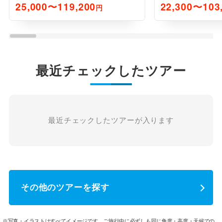
リープラン3日間
リープラン2
25,000〜119,200
22,300〜103
円
最近チェックしたツアー
最近チェックしたツアーが入ります
その他のツアーを探す
※写真・イラストはすべてイメージです。ご旅行中に必ずしも同じ角度・高度・天候での