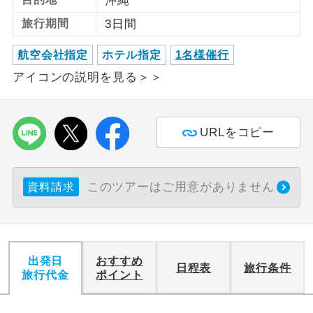
沖縄
旅行期間
3日間
利用航空会社が指定なので、ご出発の計
航空会社指定
画にとても便利です。
航空会社指定
ホテル指定
1名様催行
ご紹介するホテルを指定したコースで
アイコンの説明を見る＞＞
ホテル指定
す。
おひとり様バ
おひとり様でバス席を2席利⽤できま
ス2席利用
URLをコピー
す。
このツアーはご用意がありません
資料請求
出発日
おすすめ
日程表
旅行条件
旅行代金
ポイント