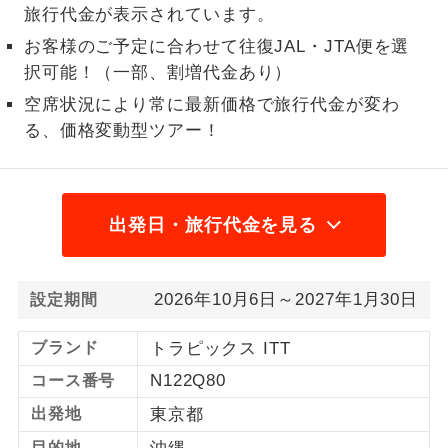
旅行代金が表示されています。
1名様から出発可能な個人型プランで
1名様催行
お客様のご予定に合わせて往復JAL・JTA便を選
す。
択可能！（一部、割増代金あり）
2名様から出発可能な個人型プランで
2名様催行
空席状況により常に最新価格で旅行代金が変わ
す。
る、価格変動型ツアー！
おひとり様参
おひとり様限定でご参加いただけるコー
加限定
スです。
出発日・旅行代金を見る
1名様1室同代
1名様1室利用でも追加料金がかからない
金
コースです。
2026年10月6日～2027年1月30日
設定期間
ご夫婦限定でご参加いただけるコースで
ご夫婦限定
す。
ブランド
トラピックス ITT
女性限定でご参加いただけるコースで
女性限定
N122Q80
コース番号
す。
出発地
東京都
ご参加にあたり年齢に制限があるコース
年齢制限あり
目的地
です。