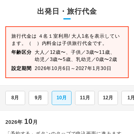
出発日・旅行代金
旅行代金は
４名１室
利用/ 大人1名を表示してい
ます。
（ ）内料金は子供旅行代金です。
年齢区分
大人／12歳〜、子供／3歳〜11歳、
幼児／3歳〜5歳、乳幼児／0歳〜2歳
設定期間
2026年10月6日～2027年1月30日
8月
9月
10月
11月
12月
1
10
2026
年
月
「予約する」ボタンのタップで申込画面に進みます。