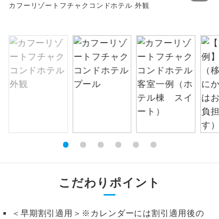
カフーリゾートフチャクコンドホテル 外観
お支払いは、クレジットカード決済のみとな
絶景
絶景スポットに立ち寄るコースです。
ります。
お申し込みの最後にクレジットカード決済を
温泉
温泉地にも宿泊するコースです。
していただき、決済手続き完了をもちまし
て、ご旅行の契約が成立となります。
ご宿泊ホテルに露天風呂が付いていま
露天風呂
す。
ご予約方法について
大浴場
ご宿泊ホテルに大浴場が付いています。
ウェブ限定コースとなりますので、コールセ
ンター及びカウンターでのお申し込みはでき
全てのお食事が付いていますので、お食
ません。
全食事付き
事の心配はいりません。（機内食を除
く）
お部屋にてゆっくりとお召し上がりいた
お部屋食
こだわりポイント
だけます。
トラベルイヤ
周りの音を気にせず、ガイドさんの説明
ホン
をじっくり聞くことができます。
＜早期割引適用＞※カレンダーには割引適用後の