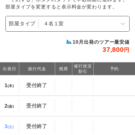
部屋タイプを変更すると表示料金が変わります。
部屋タイプ
10
月出発のツアー最安値
37,800
円
催行状況
出発日
旅行代金
残席
予約
割引
1
受付終了
(木)
2
受付終了
(金)
3
受付終了
(土)