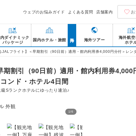
お
ウェブのお悩みガイド
よくある質問
店舗案内
海外
国内ダイナミック
海外航空
国内ホテル・旅館
海外ツアー
パッケージ
ホテ
るJALフライト】＜早期割引（90日前）適用・館内利用券4,000円分付＞レ
早期割引（90日前）適用・館内利用券4,00
クコンド・ホテル4日間
上級Sランクホテルにゆったり連泊♪
1
/
6
カフーリゾートフチャクコ