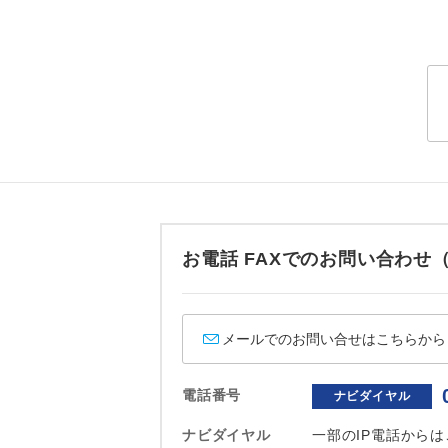
トラベル
1名様
2名様
おひとり様
1名様1
ご夫婦
お電話 FAXでのお問い合わ
女性
メールでのお問い合せはこちらから
年齢制
電話番号
ナビダイヤル
航空会
ナビダイヤル
一部のIP電話から