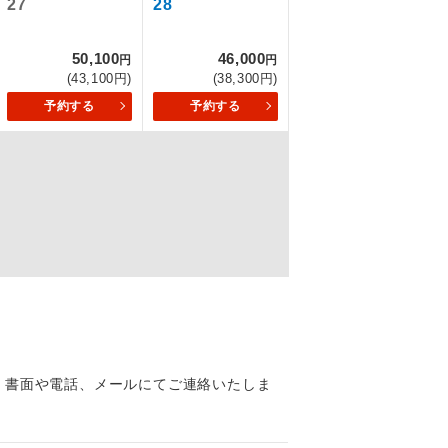
27
28
50,100
46,000
円
円
(43,100円)
(38,300円)
を訪ねるコー
予約する
予約する
もちまして、
込みはできま
配はいりませ
、書面や電話、メールにてご連絡いたしま
す。