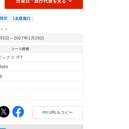
出発日・旅行代金を見る
指定
1名様催行
＞＞
1月5日～2027年1月29日
コース情報
ックス ITT
2N80
都
縄
間
URLをコピー