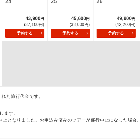
24
25
26
項をあらかじめご了承いただきますようお願いいたします。
初登場のコースです。
ース
43,900
45,600
49,900
いて
円
円
円
(37,100円)
(38,000円)
(42,200円)
ユネスコに登録されている文化遺産や自然遺産
クレジットカード決済のみとなります。
遺産
スです。
予約する
予約する
予約する
最後にクレジットカード決済をしていただき、決済手続き完了を
が成立となります。
絶景スポットに立ち寄るコースです。
景
ついて
温泉地にも宿泊するコースです。
泉
ースとなりますので、コールセンター及びカウンターでのお申し
ご宿泊ホテルに露天風呂が付いています。
風呂
ご宿泊ホテルに大浴場が付いています。
場
出された旅行代金です。
全てのお食事が付いていますので、お食事の心
付き
ん。（機内食を除く）
します。
中止となりました。お申込み済みのツアーが催行中止になった場合
お部屋にてゆっくりとお召し上がりいただけま
屋食