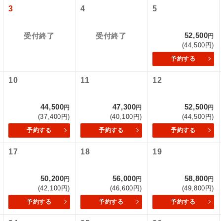
3
4
5
52,500
受付終了
受付終了
円
(44,500円)
予約する
10
11
12
44,500
47,300
52,500
円
円
円
(37,400円)
(40,100円)
(44,500円)
型ツアー」に関するご案内
コン
説明
予約する
予約する
予約する
往路出発空港（駅）から復路到着空港（駅）ま
17
18
19
同行
す。
アーとは
50,200
56,000
58,800
円
円
円
現地到着空港（駅）から最終日出発空港（駅）
設定する「個人包括旅行運賃」を利用したツアーです。
員同行
(42,100円)
(46,600円)
(49,800円)
同行します。
時期・ご利用便の空席状況によって料金が変動いたします。
予約する
予約する
予約する
バスガイドが乗務し、車内での観光案内があり
ド乗務