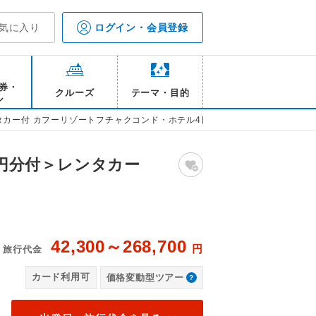
気に入り
ログイン・会員登録
券・
クルーズ
テーマ・目的
ル
ンタカー付 カフーリゾートフチャクコンド・ホテル4日間
0円分付＞レンタカー
42,300～268,700
円
旅行代金
ンドホテル プール
カ
カード利用可
価格変動型ツアー