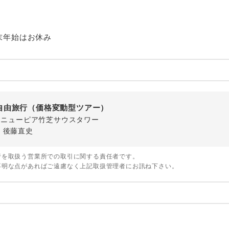
ご紹介するホテルを指定したコースです。
指定
おひとり様でバス席を2席利⽤できます。
ス2席利用
末年始はお休み
自由旅行（価格変動型ツアー）
-1 ニューピア竹芝サウスタワー
・後藤直史
行を取扱う営業所での取引に関する責任者です。
不明な点があればご遠慮なく上記取扱管理者にお訊ね下さい。