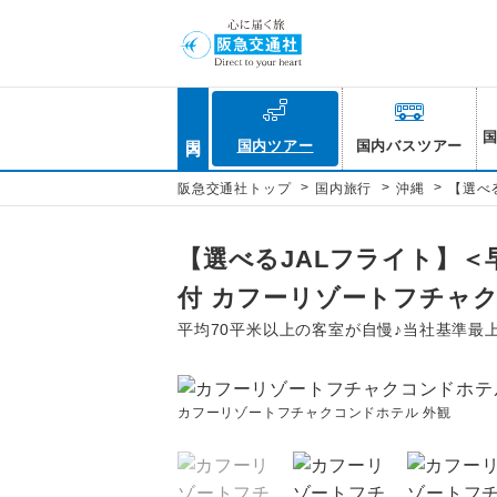
国内
国内ツアー
国内バスツアー
>
>
>
阪急交通社トップ
国内旅行
沖縄
【選べ
【選べるJALフライト】＜
付 カフーリゾートフチャ
平均70平米以上の客室が自慢♪当社基準最
カフーリゾートフチャクコンドホテル 外観