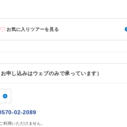
周りの音を気にせず、ガイドさんの説明をじっ
イヤホン
ができます。
1名様から出発可能な個人型プランです。
催行
お気に入りツアーを見る
2名様から出発可能な個人型プランです。
催行
おひとり様限定でご参加いただけるコースです
参加限定
1名様1室利用でも追加料金がかからないコース
室同代金
ご夫婦限定でご参加いただけるコースです。
限定
せ（お申し込みはウェブのみで承っています）
女性限定でご参加いただけるコースです。
限定
ご参加にあたり年齢に制限があるコースです。
限あり
利用航空会社が指定なので、ご出発の計画にと
0570-02-2089
社指定
す。
はご利用いただけません。