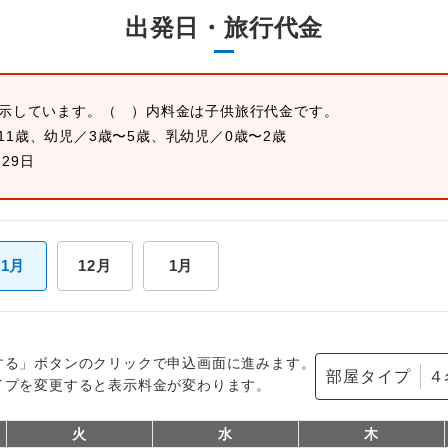
出発日・旅行代金
表示しています。
（ ）内料金は子供旅行代金です。
11歳、幼児／3歳〜5歳、乳幼児／0歳〜2歳
月29日
11月
12月
1月
する」ボタンのクリックで申込画面に進みます。
部屋タイプ
イプを変更すると表示料金が変わります。
火
水
木