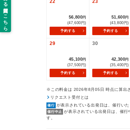
22
23
以下の注意事
新コ
56,800
51,600
お支払いにつ
円
円
(47,600円)
(43,800円)
お支払いは、
世界
予約する
予約する
お申し込みの
ご旅行の契約
29
30
絶
ご予約方法に
温
45,100
42,300
円
円
ウェブ限定コ
(37,500円)
(35,400円)
せん。
露天
予約する
予約する
大浴
※この料金は 2026年8月05日 時点に算
リクエスト受付とは
全食事
が表示されている出発日は、催行いた
催行
が表示されている出発日は、催行
催行中止
お部
す。