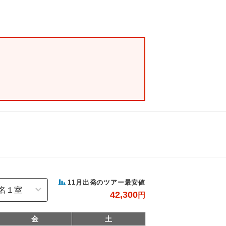
11
月出発のツアー最安値
42,300
円
金
土