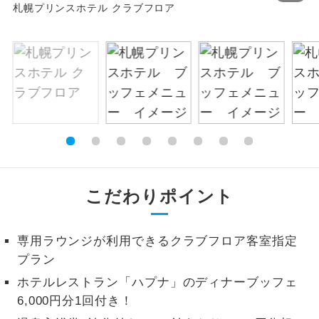
札幌プリンスホテル クラブフロア
絶景
絶景スポットに立ち寄るコースです。
温泉
温泉地にも宿泊するコースです。
ご宿泊ホテルに露天風呂が付いていま
露天風呂
す。
大浴場
ご宿泊ホテルに大浴場が付いています。
全てのお食事が付いていますので、お食
こだわりポイント
全食事付き
事の心配はいりません。（機内食を除
く）
専用ラウンジが利用できるクラブフロア客室指定
お部屋にてゆっくりとお召し上がりいた
お部屋食
プラン
だけます。
ホテルレストラン「ハプナ」のディナーブッフェ
トラベルイヤ
周りの音を気にせず、ガイドさんの説明
6,000円分1回付き！
ホン
をじっくり聞くことができます。