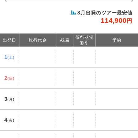
8
月出発のツアー最安値
114,900
円
催行状況
出発日
旅行代金
残席
予約
割引
1
(土)
2
(日)
3
(月)
4
(火)