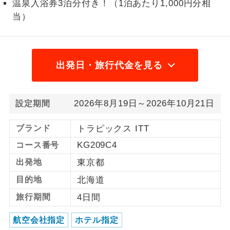
温泉入浴券3泊分付き！（1泊あたり1,000円分相
当）
1名様から出発可能な個人型プランで
1名様催行
す。
2名様から出発可能な個人型プランで
2名様催行
す。
出発日・旅行代金を見る
おひとり様参
おひとり様限定でご参加いただけるコー
加限定
スです。
2026年8月19日～2026年10月21日
設定期間
1名様1室同代
1名様1室利用でも追加料金がかからない
金
ブランド
トラピックス ITT
コースです。
KG209C4
コース番号
ご夫婦限定でご参加いただけるコースで
ご夫婦限定
出発地
東京都
す。
目的地
北海道
女性限定でご参加いただけるコースで
女性限定
旅行期間
4日間
す。
ご参加にあたり年齢に制限があるコース
航空会社指定
ホテル指定
年齢制限あり
です。