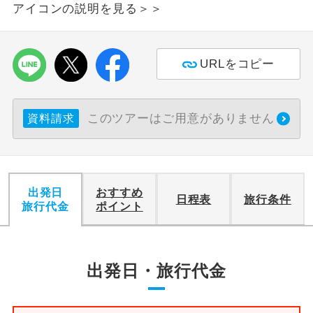
アイコンの説明を見る＞＞
利用航空会社が指定なので、ご出発の計
航空会社指定
画にとても便利です。
URLをコピー
ご紹介するホテルを指定したコースで
ホテル指定
す。
このツアーはご用意がありません
資料請求
おひとり様バ
おひとり様でバス席を2席利⽤できま
ス2席利用
す。
出発日
おすすめ
日程表
旅行条件
旅行代金
ポイント
出発日・旅行代金