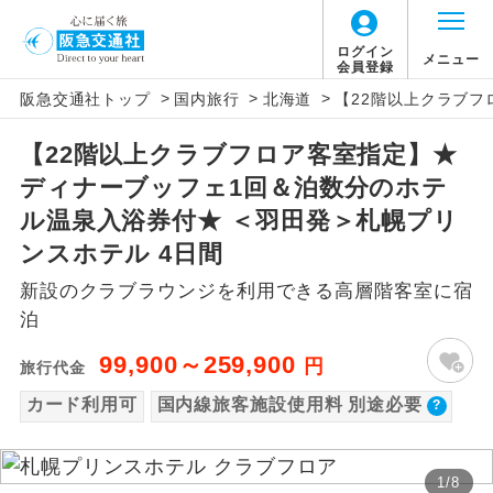
【国内旅客施設使用料について】
ログイン
メニュー
会員登録
>
>
>
阪急交通社トップ
国内旅行
北海道
【22階以上クラブフ
旅行代金に国内旅客施設使用料は含まれてお
アイコン
説明
りません。別途お支払いが必要となります。
【22階以上クラブフロア客室指定】★
往路出発空港（駅）から復路到着空港
添乗員同行
羽田往復：大人900円、子供440円
ディナーブッフェ1回＆泊数分のホテ
（駅）まで同行します。
新千歳往復：大人740円、子供360円
ル温泉入浴券付★ ＜羽田発＞札幌プリ
現地添乗員同
現地到着空港（駅）から最終日出発空港
ンスホテル 4日間
行
（駅）まで添乗員が同行します。
新設のクラブラウンジを利用できる高層階客室に宿
泊
バスガイド乗
バスガイドが乗務し、車内での観光案内
務
があります。
99,900～259,900
円
旅行代金
新コース
カード利用可
国内線旅客施設使用料 別途必要
初登場のコースです。
ユネスコに登録されている文化遺産や自
世界遺産
然遺産を訪ねるコースです。
1
/
8