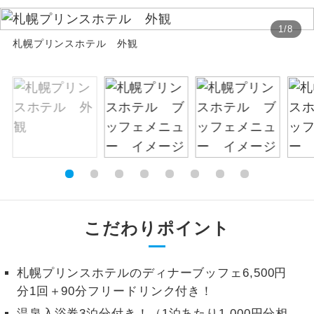
絶景
絶景スポットに立ち寄るコースです。
1
/
8
札幌プリンスホテル 外観
温泉
温泉地にも宿泊するコースです。
ご宿泊ホテルに露天風呂が付いていま
露天風呂
す。
大浴場
ご宿泊ホテルに大浴場が付いています。
全てのお食事が付いていますので、お食
全食事付き
事の心配はいりません。（機内食を除
く）
こだわりポイント
お部屋にてゆっくりとお召し上がりいた
お部屋食
だけます。
札幌プリンスホテルのディナーブッフェ6,500円
トラベルイヤ
周りの音を気にせず、ガイドさんの説明
分1回＋90分フリードリンク付き！
ホン
をじっくり聞くことができます。
温泉入浴券3泊分付き！（1泊あたり1,000円分相