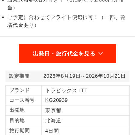
当）
1名様から出発可能な個人型プランで
1名様催行
す。
ご予定に合わせてフライト便選択可！（一部、割
増代金あり）
2名様から出発可能な個人型プランで
2名様催行
す。
おひとり様参
おひとり様限定でご参加いただけるコー
出発日・旅行代金を見る
加限定
スです。
1名様1室同代
1名様1室利用でも追加料金がかからない
金
2026年8月19日～2026年10月21日
設定期間
コースです。
ブランド
トラピックス ITT
ご夫婦限定でご参加いただけるコースで
ご夫婦限定
す。
KG20939
コース番号
女性限定でご参加いただけるコースで
出発地
東京都
女性限定
す。
目的地
北海道
ご参加にあたり年齢に制限があるコース
年齢制限あり
旅行期間
4日間
です。