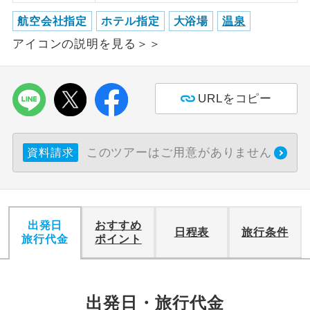
航空会社指定
ホテル指定
大浴場
温泉
利用航空会社が指定なので、ご出発の計
航空会社指定
アイコンの説明を見る＞＞
画にとても便利です。
ご紹介するホテルを指定したコースで
ホテル指定
す。
URLをコピー
おひとり様バ
おひとり様でバス席を2席利⽤できま
ス2席利用
す。
このツアーはご用意がありません
資料請求
出発日
おすすめ
日程表
旅行条件
旅行代金
ポイント
出発日・旅行代金