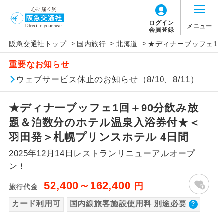
【国内旅客施設使用料について】
ログイン
メニュー
会員登録
>
>
>
阪急交通社トップ
国内旅行
北海道
★ディナーブッフェ1
旅行代金に国内旅客施設使用料は含まれてお
アイコン
説明
重要なお知らせ
りません。別途お支払いが必要となります。
往路出発空港（駅）から復路到着空港
ウェブサービス休止のお知らせ（8/10、8/11）
添乗員同行
羽田往復：大人900円、子供440円
（駅）まで同行します。
新千歳往復：大人740円、子供360円
★ディナーブッフェ1回＋90分飲み放
現地添乗員同
現地到着空港（駅）から最終日出発空港
行
（駅）まで添乗員が同行します。
題＆泊数分のホテル温泉入浴券付★＜
羽田発＞札幌プリンスホテル 4日間
バスガイド乗
バスガイドが乗務し、車内での観光案内
務
2025年12月14日レストランリニューアルオープ
があります。
ン！
新コース
初登場のコースです。
52,400～162,400
円
旅行代金
ユネスコに登録されている文化遺産や自
カード利用可
国内線旅客施設使用料 別途必要
世界遺産
然遺産を訪ねるコースです。