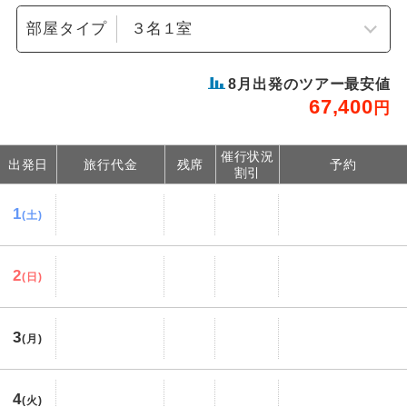
部屋タイプ
8
月出発のツアー最安値
67,400
円
催行状況
出発日
旅行代金
残席
予約
割引
1
(土)
2
(日)
3
(月)
4
(火)