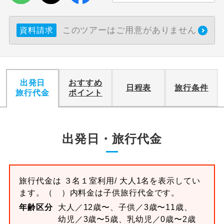
利用航空会社が指定なので、ご出発の計
航空会社指定
このツアーはご用意がありません
資料請求
画にとても便利です。
ご紹介するホテルを指定したコースで
ホテル指定
す。
出発日
おすすめ
おひとり様バ
おひとり様でバス席を2席利⽤できま
日程表
旅行条件
旅行代金
ポイント
ス2席利用
す。
出発日・旅行代金
旅行代金は
３名１室
利用/ 大人1名を表示してい
ます。
（ ）内料金は子供旅行代金です。
年齢区分
大人／12歳〜、子供／3歳〜11歳、
幼児／3歳〜5歳、乳幼児／0歳〜2歳