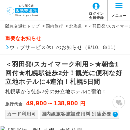
【国内旅客施設使用料について】
ログイン
メニュー
会員登録
>
>
>
阪急交通社トップ
国内旅行
北海道
＜羽田発/スカイマー
旅行代金に国内旅客施設使用料は含まれてお
アイコン
説明
重要なお知らせ
りません。別途お支払いが必要となります。
往路出発空港（駅）から復路到着空港
ウェブサービス休止のお知らせ（8/10、8/11）
添乗員同行
羽田往復：大人900円、子供440円
（駅）まで同行します。
新千歳往復：大人740円、子供360円
＜羽田発/スカイマーク利用＞★朝食1
現地添乗員同
現地到着空港（駅）から最終日出発空港
行
（駅）まで添乗員が同行します。
回付★札幌駅徒歩2分！観光に便利な好
立地ホテルに4連泊！札幌5日間
バスガイド乗
バスガイドが乗務し、車内での観光案内
務
札幌駅から徒歩2分の好立地ホテルに宿泊！
があります。
49,900～138,900
円
旅行代金
新コース
初登場のコースです。
カード利用可
国内線旅客施設使用料 別途必要
ユネスコに登録されている文化遺産や自
世界遺産
然遺産を訪ねるコースです。