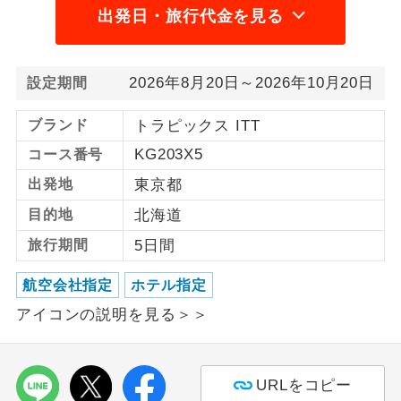
出発日・旅行代金を見る
1名様から出発可能な個人型プランで
1名様催行
す。
2026年8月20日～2026年10月20日
設定期間
2名様から出発可能な個人型プランで
2名様催行
す。
ブランド
トラピックス ITT
おひとり様参
おひとり様限定でご参加いただけるコー
KG203X5
コース番号
加限定
スです。
出発地
東京都
1名様1室同代
1名様1室利用でも追加料金がかからない
目的地
北海道
金
コースです。
旅行期間
5日間
ご夫婦限定でご参加いただけるコースで
ご夫婦限定
航空会社指定
ホテル指定
す。
アイコンの説明を見る＞＞
女性限定でご参加いただけるコースで
女性限定
す。
ご参加にあたり年齢に制限があるコース
URLをコピー
年齢制限あり
です。