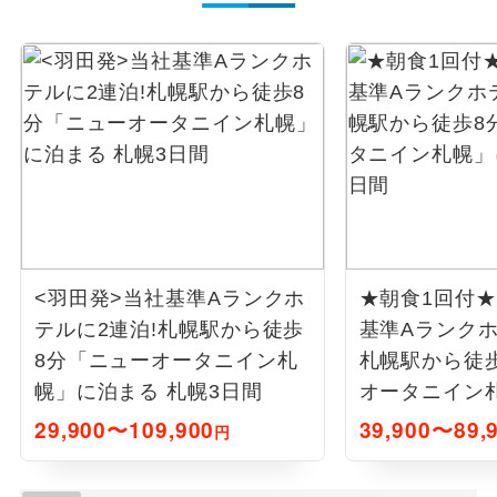
<羽田発>当社基準Aランクホ
★朝食1回付★
テルに2連泊!札幌駅から徒歩
基準Aランクホ
8分「ニューオータニイン札
札幌駅から徒
幌」に泊まる 札幌3日間
オータニイン
札幌4日間
29,900〜109,900
39,900〜89,
円