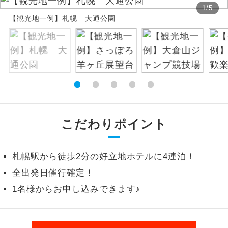
1
/
5
絶景
【観光地一例】札幌 大通公園
絶景スポットに立ち寄るコースです。
温泉
温泉地にも宿泊するコースです。
ご宿泊ホテルに露天風呂が付いていま
露天風呂
す。
大浴場
ご宿泊ホテルに大浴場が付いています。
こだわりポイント
全てのお食事が付いていますので、お食
全食事付き
事の心配はいりません。（機内食を除
く）
札幌駅から徒歩2分の好立地ホテルに4連泊！
全出発日催行確定！
お部屋にてゆっくりとお召し上がりいた
お部屋食
だけます。
1名様からお申し込みできます♪
トラベルイヤ
周りの音を気にせず、ガイドさんの説明
ホン
をじっくり聞くことができます。