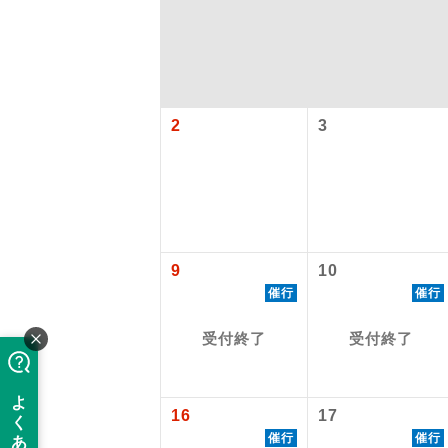
2
3
アイ
9
10
催行
催行
添乗員
受付終了
受付終了
現地添乗
16
17
バスガイ
催行
催行