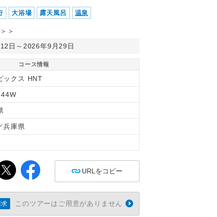
行
大浴場
露天風呂
温泉
＞＞
月12日～2026年9月29日
コース情報
ピックス HNT
444W
県
／兵庫県
間
URLをコピー
このツアーはご用意がありません
請求