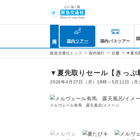
国内
国内ツアー
国内バスツアー
>
>
>
阪急交通社トップ
国内旅行
近畿
▼夏先
▼夏先取りセール【きっぷ
2026年4月27日（月）18時～5月11日（
メルヴェール有馬 露天風呂/イメージ