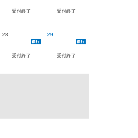
受付終了
受付終了
を訪ねるコー
28
29
催行
催行
受付終了
受付終了
配はいりませ
す。