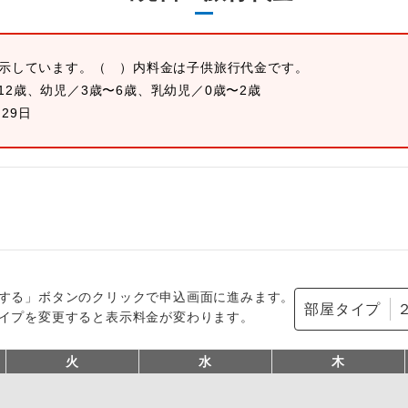
表示しています。
（ ）内料金は子供旅行代金です。
12歳、幼児／3歳〜6歳、乳幼児／0歳〜2歳
月29日
する」ボタンのクリックで申込画面に進みます。
部屋タイプ
イプを変更すると表示料金が変わります。
火
水
木