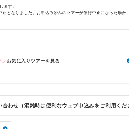
周りの音を気にせず、ガイドさんの説明をじっ
イヤホン
します。
ができます。
中止となりました。お申込み済みのツアーが催行中止になった場合
1名様から出発可能な個人型プランです。
催行
2名様から出発可能な個人型プランです。
催行
おひとり様限定でご参加いただけるコースです
参加限定
1名様1室利用でも追加料金がかからないコース
室同代金
お気に入りツアーを見る
ご夫婦限定でご参加いただけるコースです。
限定
女性限定でご参加いただけるコースです。
限定
ご参加にあたり年齢に制限があるコースです。
限あり
お問い合わせ（混雑時は便利なウェブ申込みをご利用くだ
利用航空会社が指定なので、ご出発の計画にと
社指定
す。