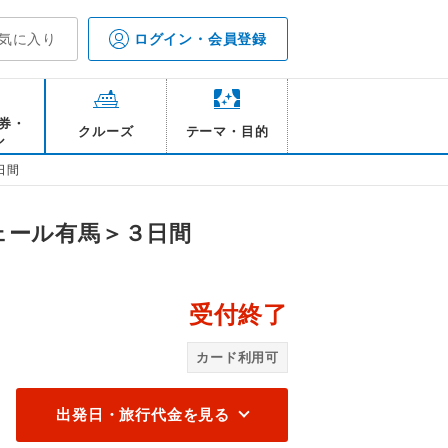
気に入り
ログイン・会員登録
券・
クルーズ
テーマ・目的
ル
日間
ェール有馬＞３日間
受付終了
メ
カード利用可
取りセールは2026年4月27日（月）18時～5月11日（月）16時まで
めポイント内からご確認ください。）
出発日・旅行代金を見る