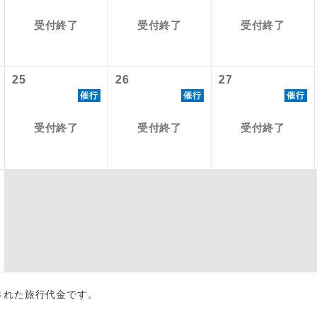
初登場のコースです。
受付終了
受付終了
受付終了
ース
ユネスコに登録されている文化遺産や自然遺産
遺産
スです。
25
26
27
催行
催行
催行
絶景スポットに立ち寄るコースです。
景
受付終了
受付終了
受付終了
温泉地にも宿泊するコースです。
泉
ご宿泊ホテルに露天風呂が付いています。
風呂
ご宿泊ホテルに大浴場が付いています。
場
全てのお食事が付いていますので、お食事の心
付き
ん。（機内食を除く）
お部屋にてゆっくりとお召し上がりいただけま
屋食
出された旅行代金です。