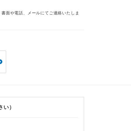
くり聞くこと
、書面や電話、メールにてご連絡いたしま
。
です。
さい）
ても便利で