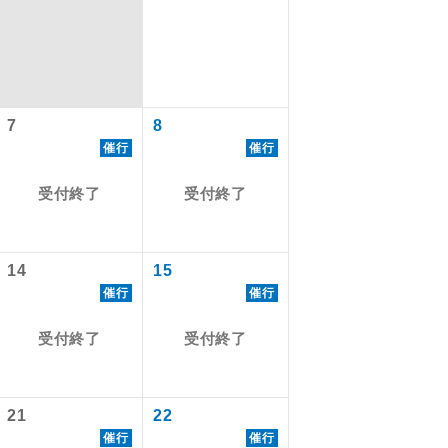
7
8
催行
催行
受付終了
受付終了
14
15
催行
催行
で同行しま
受付終了
受付終了
まで添乗員が
21
22
ます。
催行
催行