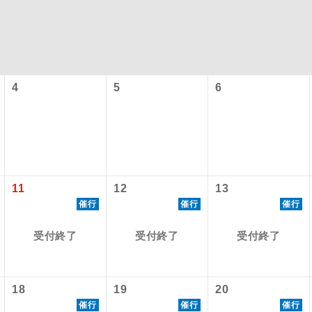
4
5
6
コン
説明
11
12
13
催行
催行
催行
往路出発空港（駅）から復路到着空港（駅）ま
同行
す。
受付終了
受付終了
受付終了
現地到着空港（駅）から最終日出発空港（駅）
員同行
同行します。
18
19
20
バスガイドが乗務し、車内での観光案内があり
ド乗務
催行
催行
催行