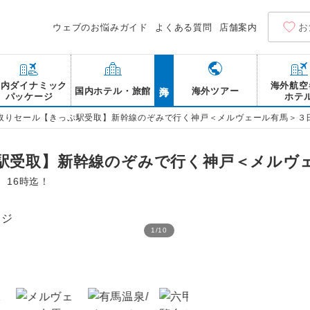
お
ウェブのお悩みガイド
よくある質問
店舗案内
海外
国内ダイナミック
海外航空
国内ホテル・旅館
海外ツアー
パッケージ
ホテ
取りセール【きっぷ駅受取】新幹線のぞみで行く神戸＜メルヴェール有馬＞３
駅受取】新幹線のぞみで行く神戸＜メルヴ
月）16時迄！
1
/
10
夏たびキャンペーン（※夏先
となります。詳細はおすす