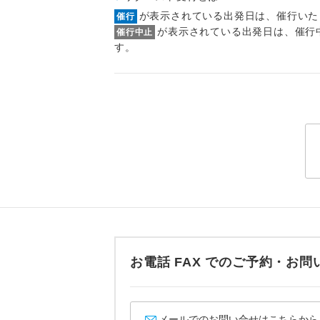
トラベル
が表示されている出発日は、催行いた
催行
が表示されている出発日は、催行
催行中止
す。
1名様
2名様
おひとり様
1名様1
ご夫婦
女性
年齢制
お電話 FAX でのご予約・
航空会
メールでのお問い合せはこちらから