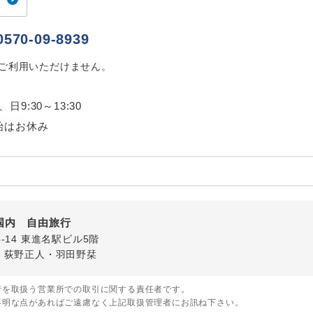
ご紹介するホテルを指定したコースです。
指定
0570-09-8939
おひとり様でバス席を2席利⽤できます。
ス2席利用
はご利用いただけません。
、日9:30～13:30
始はお休み
国内 自由旅行
5-14 東進名駅ビル5階
・荻野正人・羽田野栞
行を取扱う営業所での取引に関する責任者です。
不明な点があればご遠慮なく上記取扱管理者にお訊ね下さい。