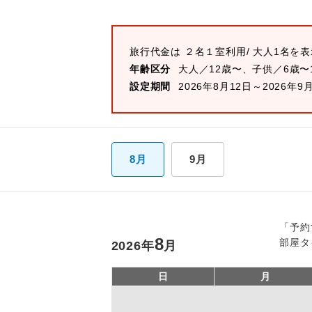
旅行代金は
２名１室
利用/ 大人1名を
年齢区分
大人／12歳〜、子供／6歳〜
設定期間
2026年8月12日～2026年9
8月
9月
「予約
8
部屋タ
2026
年
月
日
月