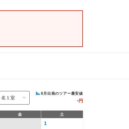
8
月出発のツアー最安値
-
円
金
土
1