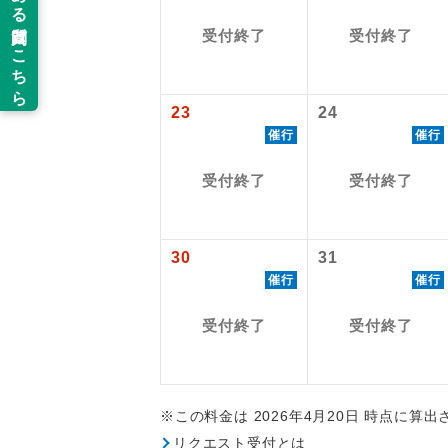
受付終了
受付終了
新コ
世界
23
24
催行
催行
絶
受付終了
受付終了
温
露天
30
31
催行
催行
大浴
受付終了
受付終了
全食事
お部
※この料金は 2026年4月20日 時点に算
リクエスト受付とは