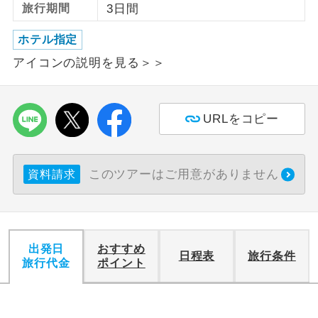
旅行期間
3日間
利用航空会社が指定なので、ご出発の計
航空会社指定
ホテル指定
画にとても便利です。
アイコンの説明を見る＞＞
ご紹介するホテルを指定したコースで
ホテル指定
す。
URLをコピー
おひとり様バ
おひとり様でバス席を2席利⽤できま
ス2席利用
す。
このツアーはご用意がありません
資料請求
出発日
おすすめ
日程表
旅行条件
旅行代金
ポイント