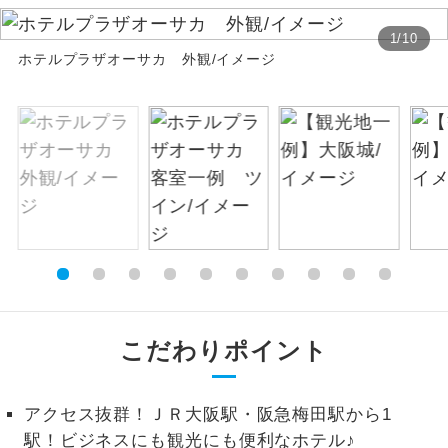
絶景
1
/
10
絶景スポットに立ち寄るコースです。
ホテルプラザオーサカ 外観/イメージ
温泉
温泉地にも宿泊するコースです。
ご宿泊ホテルに露天風呂が付いていま
露天風呂
す。
大浴場
ご宿泊ホテルに大浴場が付いています。
全てのお食事が付いていますので、お食
全食事付き
事の心配はいりません。（機内食を除
く）
こだわりポイント
お部屋にてゆっくりとお召し上がりいた
お部屋食
だけます。
トラベルイヤ
アクセス抜群！ＪＲ大阪駅・阪急梅田駅から1
周りの音を気にせず、ガイドさんの説明
ホン
をじっくり聞くことができます。
駅！ビジネスにも観光にも便利なホテル♪