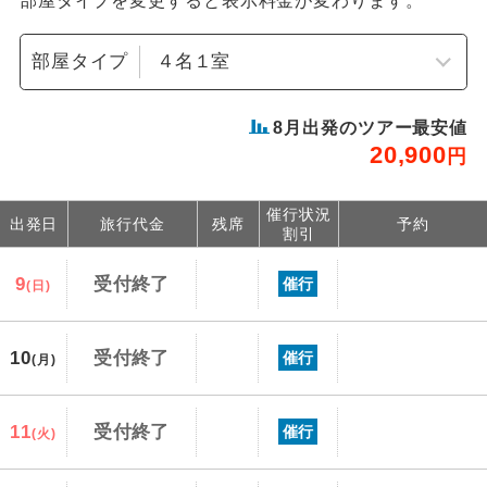
部屋タイプを変更すると表示料金が変わります。
部屋タイプ
8
月出発のツアー最安値
20,900
円
催行状況
出発日
旅行代金
残席
予約
割引
9
受付終了
催行
(日)
10
受付終了
催行
(月)
11
受付終了
催行
(火)