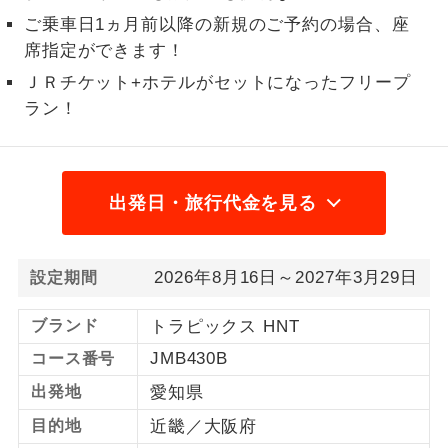
ご乗車日1ヵ月前以降の新規のご予約の場合、座
1名様から出発可能な個人型プランで
1名様催行
席指定ができます！
す。
ＪＲチケット+ホテルがセットになったフリープ
2名様から出発可能な個人型プランで
2名様催行
ラン！
す。
おひとり様参
おひとり様限定でご参加いただけるコー
加限定
スです。
出発日・旅行代金を見る
1名様1室同代
1名様1室利用でも追加料金がかからない
金
コースです。
2026年8月16日～2027年3月29日
設定期間
ご夫婦限定でご参加いただけるコースで
ご夫婦限定
す。
ブランド
トラピックス HNT
JMB430B
コース番号
女性限定でご参加いただけるコースで
女性限定
す。
出発地
愛知県
目的地
近畿／大阪府
ご参加にあたり年齢に制限があるコース
年齢制限あり
です。