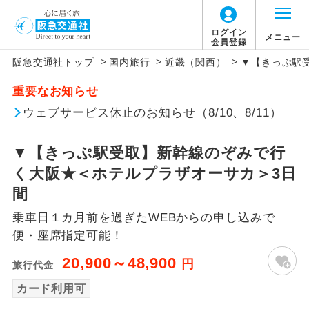
ログイン
メニュー
会員登録
>
>
>
阪急交通社トップ
国内旅行
近畿（関西）
▼【きっぷ駅
アイコン
説明
重要なお知らせ
往路出発空港（駅）から復路到着空港
ウェブサービス休止のお知らせ（8/10、8/11）
添乗員同行
（駅）まで同行します。
▼【きっぷ駅受取】新幹線のぞみで行
現地添乗員同
現地到着空港（駅）から最終日出発空港
行
（駅）まで添乗員が同行します。
く大阪★＜ホテルプラザオーサカ＞3日
間
バスガイド乗
バスガイドが乗務し、車内での観光案内
務
乗車日１カ月前を過ぎたWEBからの申し込みで
があります。
便・座席指定可能！
新コース
初登場のコースです。
20,900～48,900
円
旅行代金
ユネスコに登録されている文化遺産や自
カード利用可
世界遺産
然遺産を訪ねるコースです。