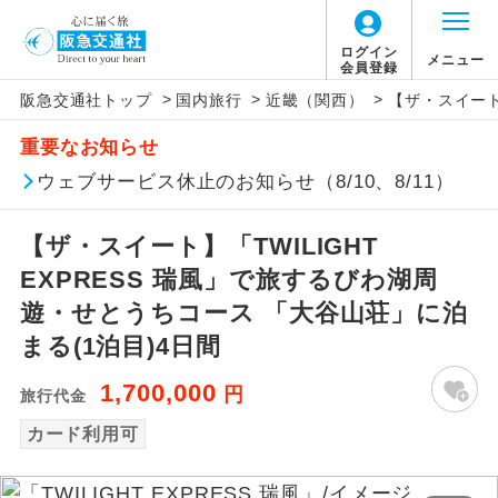
ログイン
メニュー
会員登録
>
>
>
阪急交通社トップ
国内旅行
近畿（関西）
【ザ・スイート
アイコン
説明
重要なお知らせ
往路出発空港（駅）から復路到着空港
ウェブサービス休止のお知らせ（8/10、8/11）
添乗員同行
（駅）まで同行します。
【ザ・スイート】「TWILIGHT
現地添乗員同
現地到着空港（駅）から最終日出発空港
行
（駅）まで添乗員が同行します。
EXPRESS 瑞風」で旅するびわ湖周
遊・せとうちコース 「大谷山荘」に泊
バスガイド乗
バスガイドが乗務し、車内での観光案内
まる(1泊目)4日間
務
があります。
1,700,000
円
旅行代金
新コース
初登場のコースです。
カード利用可
ユネスコに登録されている文化遺産や自
世界遺産
然遺産を訪ねるコースです。