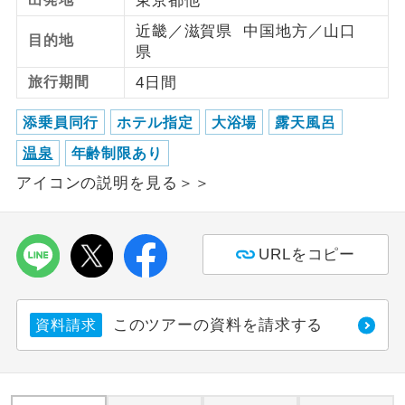
東京都他
近畿／滋賀県 中国地方／山口
利用航空会社が指定なので、ご出発の計
目的地
航空会社指定
県
画にとても便利です。
旅行期間
4日間
ご紹介するホテルを指定したコースで
ホテル指定
す。
添乗員同行
ホテル指定
大浴場
露天風呂
温泉
年齢制限あり
おひとり様バ
おひとり様でバス席を2席利⽤できま
ス2席利用
す。
アイコンの説明を見る＞＞
URLをコピー
このツアーの資料を請求する
資料請求