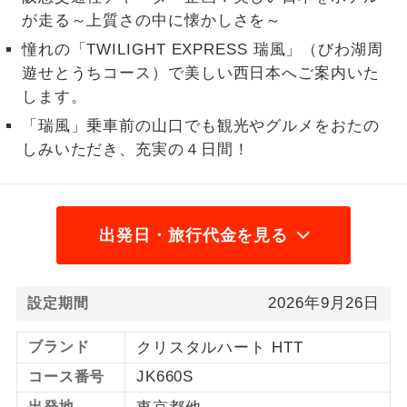
が走る～上質さの中に懐かしさを～
1名様から出発可能な個人型プランで
1名様催行
憧れの「TWILIGHT EXPRESS 瑞風」（びわ湖周
す。
遊せとうちコース）で美しい西日本へご案内いた
2名様から出発可能な個人型プランで
2名様催行
します。
す。
「瑞風」乗車前の山口でも観光やグルメをおたの
おひとり様参
おひとり様限定でご参加いただけるコー
しみいただき、充実の４日間！
加限定
スです。
1名様1室同代
1名様1室利用でも追加料金がかからない
金
コースです。
出発日・旅行代金を見る
ご夫婦限定でご参加いただけるコースで
ご夫婦限定
す。
2026年9月26日
設定期間
女性限定でご参加いただけるコースで
女性限定
ブランド
クリスタルハート HTT
す。
JK660S
コース番号
ご参加にあたり年齢に制限があるコース
年齢制限あり
出発地
です。