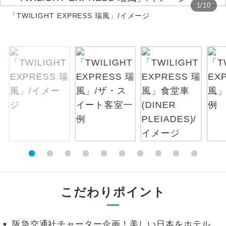
1
/
10
「TWILIGHT EXPRESS 瑞風」/イメージ
絶景
絶景スポットに立ち寄るコースです。
温泉
温泉地にも宿泊するコースです。
ご宿泊ホテルに露天風呂が付いていま
露天風呂
す。
大浴場
ご宿泊ホテルに大浴場が付いています。
全てのお食事が付いていますので、お食
全食事付き
事の心配はいりません。（機内食を除
く）
お部屋にてゆっくりとお召し上がりいた
お部屋食
だけます。
こだわりポイント
トラベルイヤ
周りの音を気にせず、ガイドさんの説明
ホン
をじっくり聞くことができます。
阪急交通社チャーター企画！美しい日本をホテル