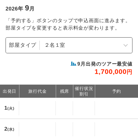
9
2026
年
月
「予約する」ボタンのタップで申込画面に進みます。
部屋タイプを変更すると表示料金が変わります。
部屋タイプ
9
月出発のツアー最安値
1,700,000
円
催行状況
出発日
旅行代金
残席
予約
割引
1
(火)
2
(水)