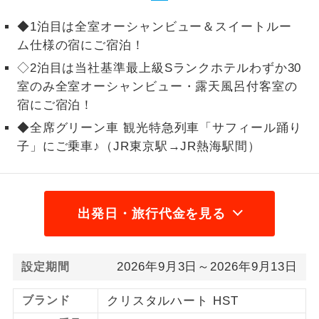
1名様から出発可能な個人型プランで
◆1泊目は全室オーシャンビュー＆スイートルー
1名様催行
す。
ム仕様の宿にご宿泊！
◇2泊目は当社基準最上級Sランクホテルわずか30
2名様から出発可能な個人型プランで
2名様催行
す。
室のみ全室オーシャンビュー・露天風呂付客室の
宿にご宿泊！
おひとり様参
おひとり様限定でご参加いただけるコー
加限定
◆全席グリーン車 観光特急列車「サフィール踊り
スです。
子」にご乗車♪（JR東京駅→JR熱海駅間）
1名様1室同代
1名様1室利用でも追加料金がかからない
金
コースです。
出発日・旅行代金を見る
ご夫婦限定でご参加いただけるコースで
ご夫婦限定
す。
女性限定でご参加いただけるコースで
女性限定
2026年9月3日～2026年9月13日
設定期間
す。
ブランド
クリスタルハート HST
ご参加にあたり年齢に制限があるコース
年齢制限あり
です。