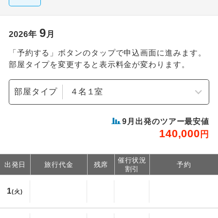
9
2026
年
月
「予約する」ボタンのタップで申込画面に進みます。
部屋タイプを変更すると表示料金が変わります。
部屋タイプ
9
月出発のツアー最安値
140,000
円
催行状況
出発日
旅行代金
残席
予約
割引
1
(火)