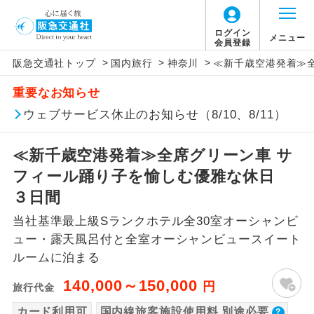
【国内旅客施設使用料について】
ログイン
メニュー
会員登録
>
>
>
阪急交通社トップ
国内旅行
神奈川
≪新千歳空港発着≫
旅行代金に国内旅客施設使用料は含まれてお
アイコン
説明
重要なお知らせ
りません。別途お支払いが必要となります。
往路出発空港（駅）から復路到着空港
ウェブサービス休止のお知らせ（8/10、8/11）
添乗員同行
羽田空港往復：大人900円、子供900円、幼児
（駅）まで同行します。
900円
≪新千歳空港発着≫全席グリーン車 サ
2026/10/6〜2027/6/4 羽田空港往復：大人
現地添乗員同
現地到着空港（駅）から最終日出発空港
行
（駅）まで添乗員が同行します。
フィール踊り子を愉しむ優雅な休日
1,160円、子供1,160円、幼児1,160円
2027/6/5〜 羽田空港往復：大人1,180円、子
３日間
バスガイド乗
バスガイドが乗務し、車内での観光案内
供1,180円、幼児1,180円
務
当社基準最上級Sランクホテル全30室オーシャンビ
があります。
新千歳空港往復：大人740円、子供740円、幼
ュー・露天風呂付と全室オーシャンビュースイート
児740円
新コース
ルームに泊まる
初登場のコースです。
140,000～150,000
円
旅行代金
ユネスコに登録されている文化遺産や自
世界遺産
然遺産を訪ねるコースです。
カード利用可
国内線旅客施設使用料 別途必要