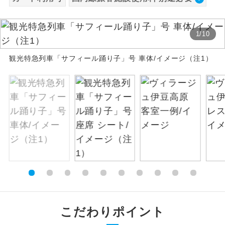
絶景
絶景スポットに立ち寄るコースです。
1
/
10
温泉
温泉地にも宿泊するコースです。
観光特急列車「サフィール踊り子」号 車体/イメージ（注1）
ご宿泊ホテルに露天風呂が付いていま
露天風呂
す。
大浴場
ご宿泊ホテルに大浴場が付いています。
全てのお食事が付いていますので、お食
全食事付き
事の心配はいりません。（機内食を除
く）
お部屋にてゆっくりとお召し上がりいた
お部屋食
だけます。
トラベルイヤ
周りの音を気にせず、ガイドさんの説明
こだわりポイント
ホン
をじっくり聞くことができます。