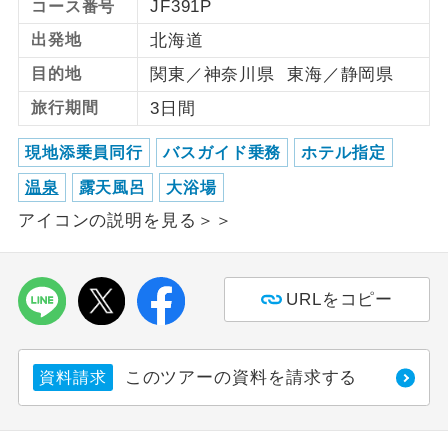
JF391P
コース番号
出発地
北海道
利用航空会社が指定なので、ご出発の計
航空会社指定
画にとても便利です。
目的地
関東／神奈川県 東海／静岡県
ご紹介するホテルを指定したコースで
旅行期間
3日間
ホテル指定
す。
現地添乗員同行
バスガイド乗務
ホテル指定
おひとり様バ
おひとり様でバス席を2席利⽤できま
ス2席利用
温泉
露天風呂
大浴場
す。
アイコンの説明を見る＞＞
URLをコピー
このツアーの資料を請求する
資料請求