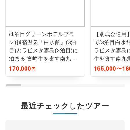
(1泊目グリーンホテルプラ
【助成金適用】
ン)指宿温泉「白水館」(3泊
で/3泊目白水
目)とラビスタ霧島(2泊目)に
ラビスタ霧島
泊まる 宮崎牛を食す南九州4
牛を食す南九
日間
170,000
165,000〜18
円
最近チェックしたツアー