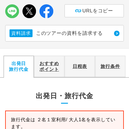
URLをコピー
利用航空会社が指定なので、ご出発の計
航空会社指定
画にとても便利です。
ご紹介するホテルを指定したコースで
ホテル指定
このツアーの資料を請求する
資料請求
す。
おひとり様バ
おひとり様でバス席を2席利⽤できま
ス2席利用
す。
出発日
おすすめ
日程表
旅行条件
旅行代金
ポイント
出発日・旅行代金
旅行代金は
２名１室
利用/ 大人1名を表示してい
ます。