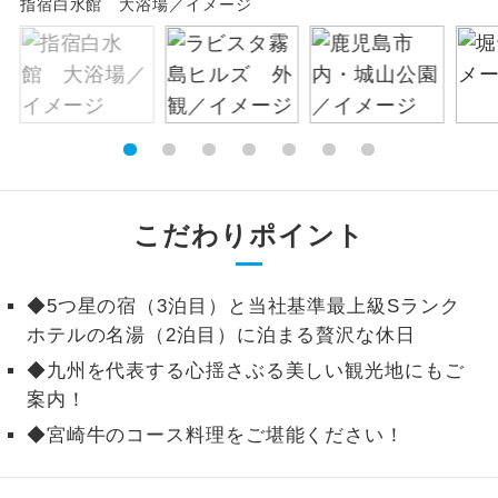
指宿白水館 大浴場／イメージ
絶景
絶景スポットに立ち寄るコースです。
温泉
温泉地にも宿泊するコースです。
ご宿泊ホテルに露天風呂が付いていま
露天風呂
す。
こだわりポイント
大浴場
ご宿泊ホテルに大浴場が付いています。
全てのお食事が付いていますので、お食
◆5つ星の宿（3泊目）と当社基準最上級Sランク
全食事付き
事の心配はいりません。（機内食を除
ホテルの名湯（2泊目）に泊まる贅沢な休日
く）
◆九州を代表する心揺さぶる美しい観光地にもご
お部屋にてゆっくりとお召し上がりいた
お部屋食
案内！
だけます。
◆宮崎牛のコース料理をご堪能ください！
トラベルイヤ
周りの音を気にせず、ガイドさんの説明
ホン
をじっくり聞くことができます。