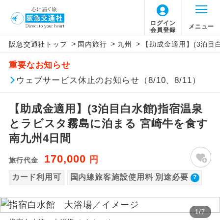
【国内旅客施設使用料について】
ログイン
メニュー
会員登録
>
>
>
阪急交通社トップ
国内旅行
九州
【助成金適用】(3泊目
旅行代金に国内旅客施設使用料は含まれてお
アイコン
説明
重要なお知らせ
りません。別途お支払いが必要となります。
往路出発空港（駅）から復路到着空港
ウェブサービス休止のお知らせ（8/10、8/11）
添乗員同行
羽田空港往復：大人900円、子供900円、幼児
（駅）まで同行します。
900円
【助成金適用】(3泊目白水館)指宿温泉
2026/10/6〜2027/6/4 羽田空港往復：大人
現地添乗員同
現地到着空港（駅）から最終日出発空港
行
（駅）まで添乗員が同行します。
とラビスタ霧島に泊まる 宮崎牛を食す
1,160円、子供1,160円、幼児1,160円
2027/6/5〜 羽田空港往復：大人1,180円、子
南九州4日間
バスガイド乗
バスガイドが乗務し、車内での観光案内
供1,180円、幼児1,180円
務
があります。
170,000
円
旅行代金
カード利用可
国内線旅客施設使用料 別途必要
新コース
初登場のコースです。
ユネスコに登録されている文化遺産や自
世界遺産
1
/
7
然遺産を訪ねるコースです。