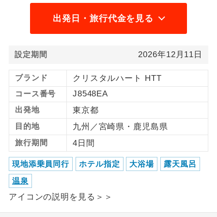
1名様から出発可能な個人型プランで
出発日・旅行代金を見る
1名様催行
す。
2名様から出発可能な個人型プランで
2名様催行
2026年12月11日
設定期間
す。
ブランド
クリスタルハート HTT
おひとり様参
おひとり様限定でご参加いただけるコー
加限定
スです。
J8548EA
コース番号
出発地
東京都
1名様1室同代
1名様1室利用でも追加料金がかからない
金
コースです。
目的地
九州／宮崎県・鹿児島県
旅行期間
4日間
ご夫婦限定でご参加いただけるコースで
ご夫婦限定
す。
現地添乗員同行
ホテル指定
大浴場
露天風呂
女性限定でご参加いただけるコースで
女性限定
温泉
す。
アイコンの説明を見る＞＞
ご参加にあたり年齢に制限があるコース
年齢制限あり
です。