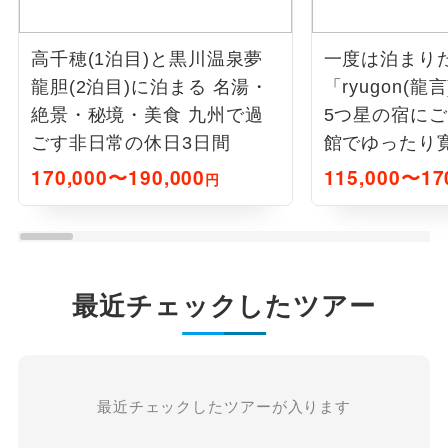
高千穂(1泊目)と黒川温泉夢
一度は泊まり
龍胆(2泊目)に泊まる 名湯・
「ryugon(
絶景・秘境・美食 九州で過
5つ星の宿に
ごす非日常の休日3日間
館でゆったり
間
170,000〜190,000
115,000〜17
円
最近チェックしたツアー
最近チェックしたツアーが入ります