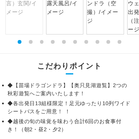
絶景
絶景スポットに立ち寄るコースです。
温泉
温泉地にも宿泊するコースです。
ご宿泊ホテルに露天風呂が付いていま
露天風呂
す。
こだわりポイント
大浴場
ご宿泊ホテルに大浴場が付いています。
全てのお食事が付いていますので、お食
◆【苗場ドラゴンドラ】【奥只見湖遊覧】2つの
全食事付き
事の心配はいりません。（機内食を除
秋彩遊覧へご案内いたします！
く）
◆各出発日13組様限定！足元ゆったり10列ワイド
お部屋にてゆっくりとお召し上がりいた
お部屋食
シートバスをご用意！ ！
だけます。
◆越後の旬の味覚を味わう合計6回のお食事付
トラベルイヤ
周りの音を気にせず、ガイドさんの説明
き！（朝2・昼2・夕2）
ホン
をじっくり聞くことができます。