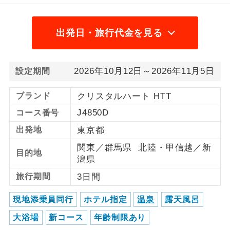
1名様から出発可能な個人型プランで
1名様催行
す。
出発日・旅行代金を見る
2名様から出発可能な個人型プランで
2名様催行
す。
2026年10月12日～2026年11月5日
設定期間
おひとり様参
おひとり様限定でご参加いただけるコー
加限定
スです。
ブランド
クリスタルハート HTT
J4850D
コース番号
1名様1室同代
1名様1室利用でも追加料金がかからない
金
出発地
東京都
コースです。
関東／群馬県 北陸・甲信越／新
目的地
ご夫婦限定でご参加いただけるコースで
ご夫婦限定
潟県
す。
旅行期間
3日間
女性限定でご参加いただけるコースで
女性限定
す。
現地添乗員同行
ホテル指定
温泉
露天風呂
大浴場
新コース
年齢制限あり
ご参加にあたり年齢に制限があるコース
年齢制限あり
です。