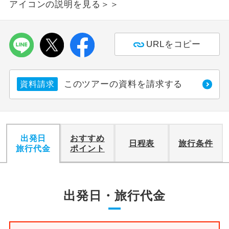
アイコンの説明を見る＞＞
利用航空会社が指定なので、ご出発の計
航空会社指定
画にとても便利です。
URLをコピー
ご紹介するホテルを指定したコースで
ホテル指定
す。
このツアーの資料を請求する
資料請求
おひとり様バ
おひとり様でバス席を2席利⽤できま
ス2席利用
す。
出発日
おすすめ
日程表
旅行条件
旅行代金
ポイント
出発日・旅行代金