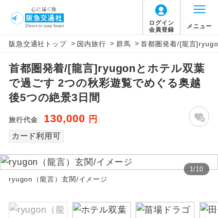
ログイン
メニュー
会員登録
>
>
>
阪急交通社トップ
国内旅行
群馬
首都圏発着/[龍言]ry
アイコン
説明
首都圏発着/[龍言]ryugonとホテル双葉
往路出発空港（駅）から復路到着空港
添乗員同行
で過ごす 2つの秋彩遊覧でめぐる奥越
（駅）まで同行します。
後5つの絶景3日間
現地添乗員同
現地到着空港（駅）から最終日出発空港
行
130,000
円
（駅）まで添乗員が同行します。
旅行代金
カード利用可
バスガイド乗
バスガイドが乗務し、車内での観光案内
務
があります。
1
/
10
新コース
ryugon（龍言）玄関/イメージ
初登場のコースです。
ユネスコに登録されている文化遺産や自
世界遺産
然遺産を訪ねるコースです。