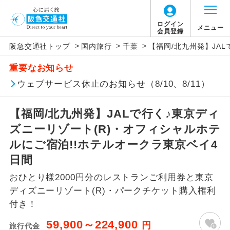
【国内旅客施設使用料について】
ログイン
メニュー
会員登録
>
>
>
阪急交通社トップ
国内旅行
千葉
【福岡/北九州発】JA
旅行代金に国内旅客施設使用料は含まれてお
アイコン
説明
重要なお知らせ
りません。別途お支払いが必要となります。
往路出発空港（駅）から復路到着空港
ウェブサービス休止のお知らせ（8/10、8/11）
添乗員同行
羽田往復：大人900円、子供440円
（駅）まで同行します。
【福岡/北九州発】JALで行く♪東京ディ
現地添乗員同
現地到着空港（駅）から最終日出発空港
行
（駅）まで添乗員が同行します。
ズニーリゾート(R)・オフィシャルホテ
ルにご宿泊!!ホテルオークラ東京ベイ4
バスガイド乗
バスガイドが乗務し、車内での観光案内
日間
務
があります。
おひとり様2000円分のレストランご利用券と東京
新コース
初登場のコースです。
ディズニーリゾート(R)・パークチケット購入権利
付き！
ユネスコに登録されている文化遺産や自
世界遺産
59,900～224,900
円
然遺産を訪ねるコースです。
旅行代金