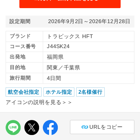
利用航空会社が指定なので、ご出発の計
航空会社指定
画にとても便利です。
2026年9月2日～2026年12月28日
設定期間
ご紹介するホテルを指定したコースで
ホテル指定
ブランド
トラピックス HFT
す。
J44SK24
コース番号
おひとり様バ
おひとり様でバス席を2席利⽤できま
出発地
福岡県
ス2席利用
す。
目的地
関東／千葉県
旅行期間
4日間
航空会社指定
ホテル指定
2名様催行
アイコンの説明を見る＞＞
URLをコピー