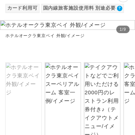
カード利用可
国内線旅客施設使用料 別途必要
絶景
絶景スポットに立ち寄るコースです。
温泉
温泉地にも宿泊するコースです。
1
/
9
ホテルオークラ東京ベイ 外観/イメージ
ご宿泊ホテルに露天風呂が付いていま
露天風呂
す。
大浴場
ご宿泊ホテルに大浴場が付いています。
全てのお食事が付いていますので、お食
全食事付き
事の心配はいりません。（機内食を除
く）
お部屋にてゆっくりとお召し上がりいた
お部屋食
だけます。
トラベルイヤ
周りの音を気にせず、ガイドさんの説明
ホン
をじっくり聞くことができます。