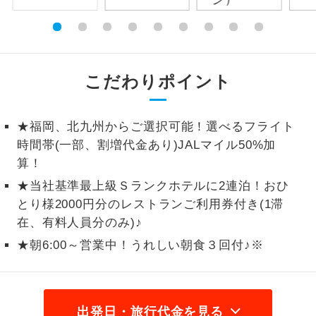
1名様から出発可能な個人型プランで
1名様催行
す。
2名様から出発可能な個人型プランで
2名様催行
こだわりポイント
す。
おひとり様参
おひとり様限定でご参加いただけるコー
加限定
★福岡、北九州からご選択可能！選べるフライト
スです。
時間帯(一部、割増代金あり)JALマイル50%加
算！
1名様1室同代
1名様1室利用でも追加料金がかからない
金
コースです。
★当社基準最上級Ｓランクホテルに2連泊！おひ
とり様2000円分のレストランご利用券付き(1滞
ご夫婦限定でご参加いただけるコースで
ご夫婦限定
在、有料人員分のみ)♪
す。
★朝6:00～営業中！うれしい朝食３回付♪※
女性限定でご参加いただけるコースで
女性限定
す。
ご参加にあたり年齢に制限があるコース
年齢制限あり
出発日・旅行代金を見る
です。