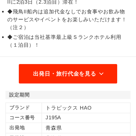
IIに2泊3日（2.3泊目）滞在！
1名様から出発可能な個人型プランで
◆飛鳥II船内は追加代金なしでお食事やお飲み物
1名様催行
す。
のサービスやイベントをお楽しみいただけます！
（注２）
2名様から出発可能な個人型プランで
2名様催行
す。
◆ご宿泊は当社基準最上級Ｓランクホテル利用
（１泊目）！
おひとり様参
おひとり様限定でご参加いただけるコー
加限定
スです。
1名様1室同代
1名様1室利用でも追加料金がかからない
出発日・旅行代金を見る
金
コースです。
ご夫婦限定でご参加いただけるコースで
ご夫婦限定
設定期間
す。
ブランド
トラピックス HAO
女性限定でご参加いただけるコースで
女性限定
す。
J195A
コース番号
出発地
青森県
ご参加にあたり年齢に制限があるコース
年齢制限あり
です。