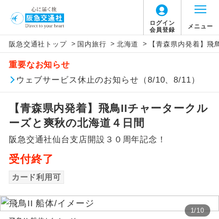
ログイン
メニュー
会員登録
>
>
>
阪急交通社トップ
国内旅行
北海道
【青森県内発着】飛鳥
アイコン
説明
重要なお知らせ
往路出発空港（駅）から復路到着空港
ウェブサービス休止のお知らせ（8/10、8/11）
添乗員同行
（駅）まで同行します。
【青森県内発着】飛鳥IIチャータークル
現地添乗員同
現地到着空港（駅）から最終日出発空港
行
（駅）まで添乗員が同行します。
ーズと爽秋の北海道４日間
阪急交通社仙台支店開設３０周年記念！
バスガイド乗
バスガイドが乗務し、車内での観光案内
務
があります。
受付終了
カード利用可
新コース
初登場のコースです。
ユネスコに登録されている文化遺産や自
世界遺産
1
/
10
然遺産を訪ねるコースです。