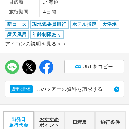
目的地
北海道
旅行期間
4日間
利用航空会社が指定なので、ご出発の計
航空会社指定
画にとても便利です。
新コース
現地添乗員同行
ホテル指定
大浴場
ご紹介するホテルを指定したコースで
ホテル指定
露天風呂
年齢制限あり
す。
アイコンの説明を見る＞＞
おひとり様バ
おひとり様でバス席を2席利⽤できま
ス2席利用
す。
URLをコピー
このツアーの資料を請求する
資料請求
出発日
おすすめ
日程表
旅行条件
旅行代金
ポイント