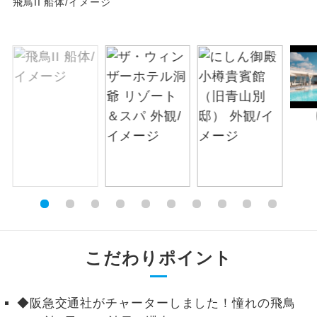
飛鳥II 船体/イメージ
絶景
絶景スポットに立ち寄るコースです。
温泉
温泉地にも宿泊するコースです。
ご宿泊ホテルに露天風呂が付いていま
露天風呂
す。
大浴場
ご宿泊ホテルに大浴場が付いています。
全てのお食事が付いていますので、お食
全食事付き
事の心配はいりません。（機内食を除
く）
お部屋にてゆっくりとお召し上がりいた
お部屋食
こだわりポイント
だけます。
トラベルイヤ
周りの音を気にせず、ガイドさんの説明
◆阪急交通社がチャーターしました！憧れの飛鳥
ホン
をじっくり聞くことができます。