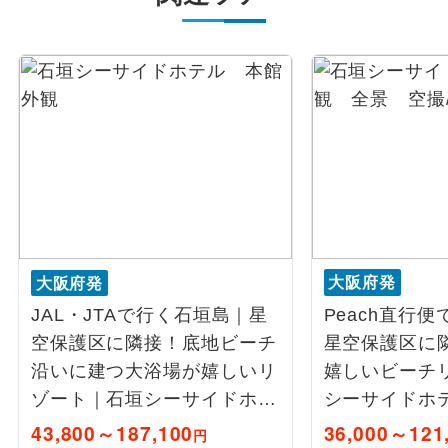
大阪府発
大阪府発
JAL・JTAで行く石垣島｜星
Peach直行
空保護区に隣接！底地ビーチ
星空保護区に
沿いに建つ大浴場が嬉しいリ
嬉しいビーチ
ゾート｜石垣シーサイドホテ
シーサイドホテ
ル 2泊3日
43,800～187,100
36,000～121
円