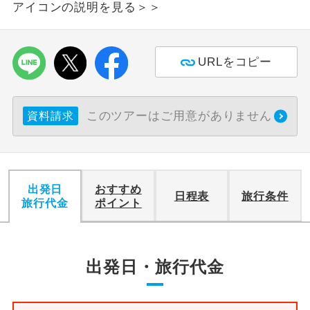
アイコンの説明を見る＞＞
利用航空会社が指定なので、ご出発の計
航空会社指定
画にとても便利です。
URLをコピー
ご紹介するホテルを指定したコースで
ホテル指定
す。
このツアーはご用意がありません
資料請求
おひとり様バ
おひとり様でバス席を2席利⽤できま
ス2席利用
す。
出発日
おすすめ
日程表
旅行条件
旅行代金
ポイント
出発日・旅行代金