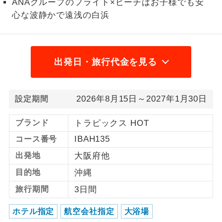
ANAグループのフライト×ビーチはお子様でも安
心な波静かで遠浅の白浜
1名様から出発可能な個人型プランで
1名様催行
す。
2名様から出発可能な個人型プランで
2名様催行
す。
出発日・旅行代金を見る
おひとり様参
おひとり様限定でご参加いただけるコー
加限定
スです。
2026年8月15日～2027年1月30日
設定期間
1名様1室同代
1名様1室利用でも追加料金がかからない
ブランド
トラピックス HOT
金
コースです。
IBAH135
コース番号
ご夫婦限定でご参加いただけるコースで
ご夫婦限定
出発地
大阪府他
す。
目的地
沖縄
女性限定でご参加いただけるコースで
女性限定
旅行期間
3日間
す。
ホテル指定
航空会社指定
大浴場
ご参加にあたり年齢に制限があるコース
年齢制限あり
です。