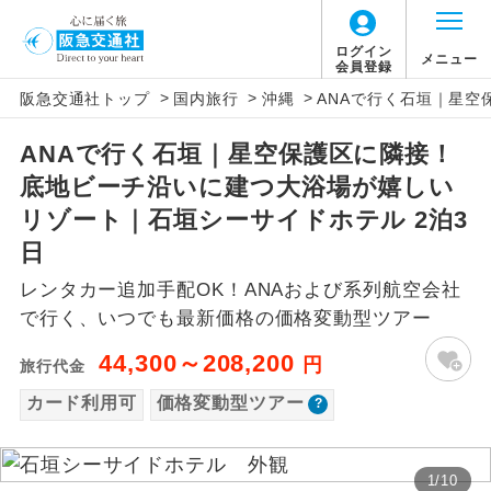
「価格変動型ツアー」に関するご案内
ログイン
メニュー
会員登録
>
>
>
阪急交通社トップ
国内旅行
沖縄
ANAで行く石垣｜星空
アイコン
説明
ANAで行く石垣｜星空保護区に隣接！
価格変動型ツアーとは
往路出発空港（駅）から復路到着空港
添乗員同行
底地ビーチ沿いに建つ大浴場が嬉しい
（駅）まで同行します。
航空会社が設定する「個人包括旅行運
リゾート｜石垣シーサイドホテル 2泊3
現地添乗員同
賃」を利用したツアーです。
現地到着空港（駅）から最終日出発空港
日
行
（駅）まで添乗員が同行します。
お申し込み時期・ご利用便の空席状況に
レンタカー追加手配OK！ANAおよび系列航空会社
よって料金が変動いたします。
で行く、いつでも最新価格の価格変動型ツアー
バスガイド乗
バスガイドが乗務し、車内での観光案内
務
があります。
44,300～208,200
円
旅行代金
以下の注意事項をあらかじめご了承いただき
新コース
カード利用可
価格変動型ツアー
初登場のコースです。
ますようお願いいたします。
ユネスコに登録されている文化遺産や自
世界遺産
お支払いについて
然遺産を訪ねるコースです。
1
/
10