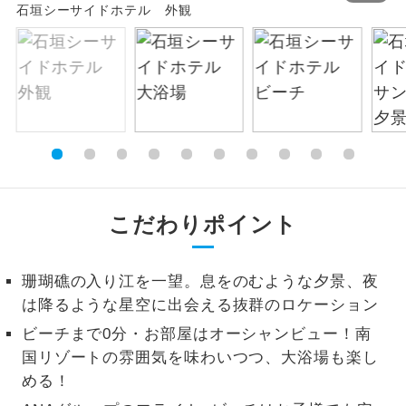
石垣シーサイドホテル 外観
お支払いは、クレジットカード決済のみとな
絶景
絶景スポットに立ち寄るコースです。
ります。
お申し込みの最後にクレジットカード決済を
温泉
温泉地にも宿泊するコースです。
していただき、決済手続き完了をもちまし
て、ご旅行の契約が成立となります。
ご宿泊ホテルに露天風呂が付いていま
露天風呂
す。
ご予約方法について
大浴場
ご宿泊ホテルに大浴場が付いています。
ウェブ限定コースとなりますので、コールセ
こだわりポイント
ンター及びカウンターでのお申し込みはでき
全てのお食事が付いていますので、お食
ません。
全食事付き
事の心配はいりません。（機内食を除
く）
珊瑚礁の入り江を一望。息をのむような夕景、夜
は降るような星空に出会える抜群のロケーション
お部屋にてゆっくりとお召し上がりいた
お部屋食
ビーチまで0分・お部屋はオーシャンビュー！南
だけます。
国リゾートの雰囲気を味わいつつ、大浴場も楽し
トラベルイヤ
周りの音を気にせず、ガイドさんの説明
める！
ホン
をじっくり聞くことができます。