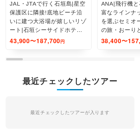
JAL・JTAで行く石垣島|星空
ANA|飛行機
保護区に隣接!底地ビーチ沿
富なラインナ
いに建つ大浴場が嬉しいリゾ
を選ぶセミオ
ート|石垣シーサイドホテル
の旅・おーりと
2泊3日
泊3日
43,900〜187,700
38,400〜157
円
最近チェックしたツアー
最近チェックしたツアーが入ります