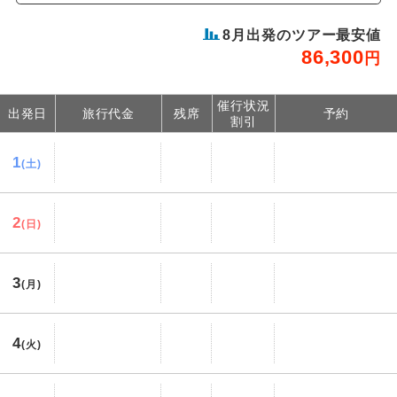
8
月出発のツアー最安値
86,300
円
催行状況
出発日
旅行代金
残席
予約
割引
1
(土)
2
(日)
3
(月)
4
(火)