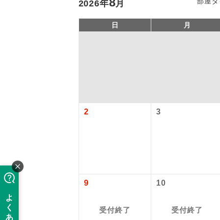
8
部屋タ
2026
年
月
日
月
2
3
「価格変動
アイ
添乗員
価格変動型ツ
9
10
航空会社が
現地添乗
お申し込み
受付終了
受付終了
バスガイ