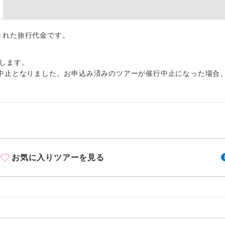
周りの音を気にせず、ガイドさんの説明をじっ
イヤホン
ができます。
1名様から出発可能な個人型プランです。
出された旅行代金です。
催行
2名様から出発可能な個人型プランです。
催行
します。
中止となりました。お申込み済みのツアーが催行中止になった場合
おひとり様限定でご参加いただけるコースです
参加限定
1名様1室利用でも追加料金がかからないコース
室同代金
ご夫婦限定でご参加いただけるコースです。
限定
女性限定でご参加いただけるコースです。
限定
お気に入りツアーを見る
ご参加にあたり年齢に制限があるコースです。
限あり
利用航空会社が指定なので、ご出発の計画にと
社指定
す。