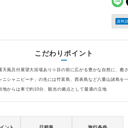
資料
こだわりポイント
露天風呂付展望大浴場あり☆目の前に広がる豊かな自然に、癒
ャニシャニビーチ」の先には竹富島、西表島など八重山諸島を
街地からは車で約10分、観光の拠点として最適の立地
イント
日程表
旅行条件