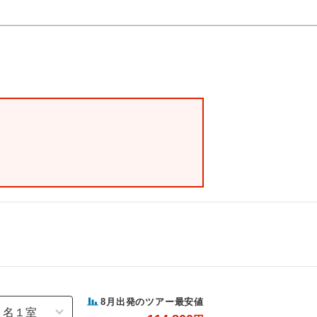
8
月出発のツアー最安値