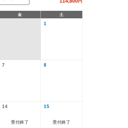
114,800
円
金
土
1
7
8
で同行しま
まで添乗員が
14
15
受付終了
受付終了
ます。