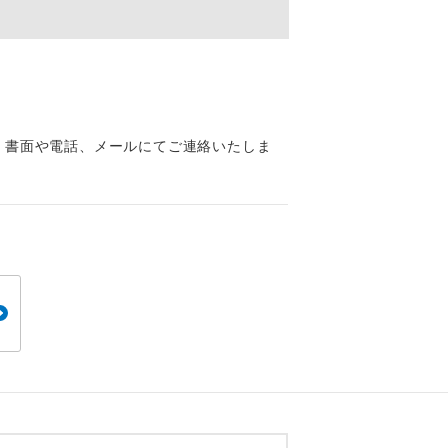
くり聞くこと
、書面や電話、メールにてご連絡いたしま
。
です。
ても便利で