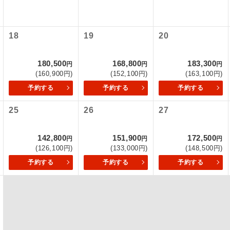
項をあらかじめご了承いただきますようお願いいたします。
初登場のコースです。
ース
いて
18
19
20
ユネスコに登録されている文化遺産や自然遺産
クレジットカード決済のみとなります。
遺産
スです。
最後にクレジットカード決済をしていただき、決済手続き完了を
180,500
168,800
183,300
円
円
円
が成立となります。
(160,900円)
(152,100円)
(163,100円)
絶景スポットに立ち寄るコースです。
景
予約する
予約する
予約する
ついて
温泉地にも宿泊するコースです。
泉
25
26
27
ースとなりますので、コールセンター及びカウンターでのお申し
ご宿泊ホテルに露天風呂が付いています。
風呂
142,800
151,900
172,500
円
円
円
ご宿泊ホテルに大浴場が付いています。
場
(126,100円)
(133,000円)
(148,500円)
予約する
予約する
予約する
全てのお食事が付いていますので、お食事の心
付き
ん。（機内食を除く）
お部屋にてゆっくりとお召し上がりいただけま
屋食