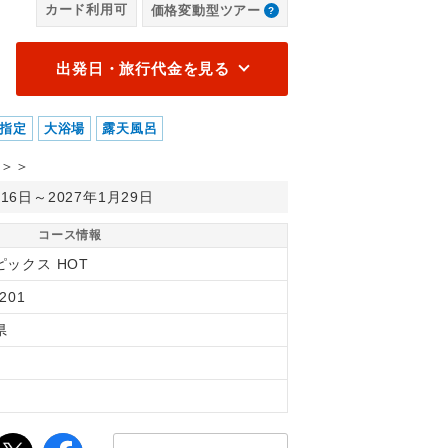
カード利用可
価格変動型ツアー
出発日・旅行代金を見る
指定
大浴場
露天風呂
＞＞
月16日～2027年1月29日
コース情報
ピックス HOT
201
県
縄
間