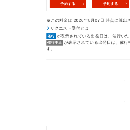
トラベル
予約する
予約する
※この料金は 2026年8月07日 時点に算
1名様
リクエスト受付とは
2名様
が表示されている出発日は、催行いた
催行
が表示されている出発日は、催行
催行中止
おひとり様
す。
1名様1
ご夫婦
女性
年齢制
航空会