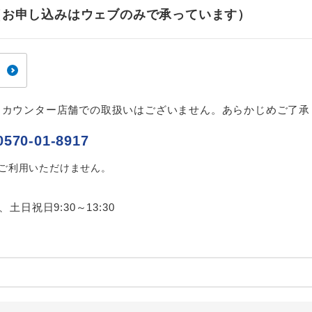
ご紹介するホテルを指定したコースです。
指定
せ（お申し込みはウェブのみで承っています）
おひとり様でバス席を2席利⽤できます。
ス2席利用
、カウンター店舗での取扱いはございません。あらかじめご了承
0570-01-8917
はご利用いただけません。
0、土日祝日9:30～13:30