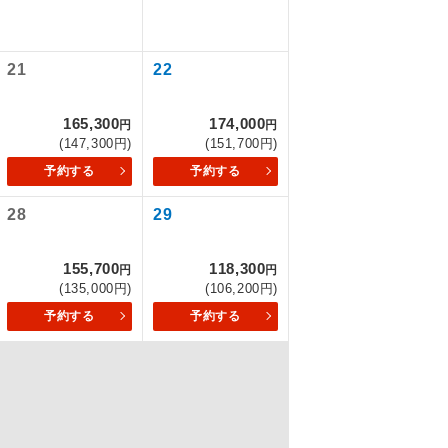
21
22
を訪ねるコー
もちまして、
165,300
174,000
円
円
(147,300円)
(151,700円)
予約する
予約する
28
29
込みはできま
155,700
118,300
円
円
(135,000円)
(106,200円)
予約する
予約する
配はいりませ
す。