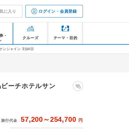
気に入り
ログイン・会員登録
券・
クルーズ
テーマ・目的
ル
ンシャイン 3泊4日
島ビーチホテルサン
57,200～254,700
円
旅行代金
ャイン プールマジックアワー
石