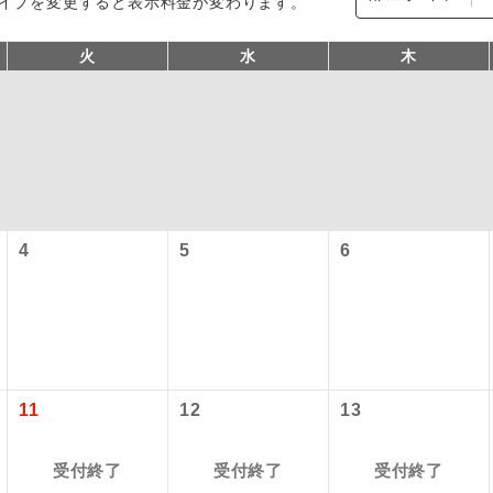
イプを変更すると表示料金が変わります。
火
水
木
4
5
6
型ツアー」に関するご案内
コン
説明
往路出発空港（駅）から復路到着空港（駅）ま
同行
す。
アーとは
現地到着空港（駅）から最終日出発空港（駅）
11
12
13
設定する「個人包括旅行運賃」を利用したツアーです。
員同行
同行します。
時期・ご利用便の空席状況によって料金が変動いたします。
受付終了
受付終了
受付終了
バスガイドが乗務し、車内での観光案内があり
ド乗務