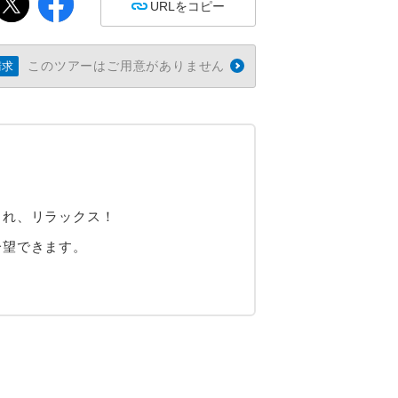
URLをコピー
このツアーはご用意がありません
請求
され、リラックス！
一望できます。