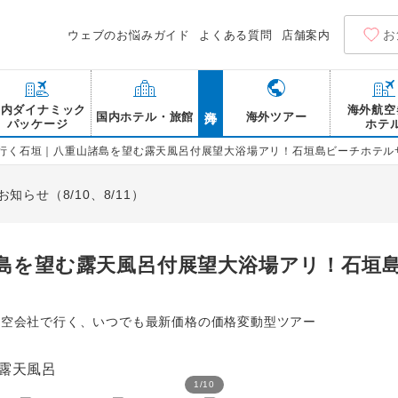
お
ウェブのお悩みガイド
よくある質問
店舗案内
海外
国内ダイナミック
海外航空
国内ホテル・旅館
海外ツアー
パッケージ
ホテ
で行く石垣｜八重山諸島を望む露天風呂付展望大浴場アリ！石垣島ビーチホテルサ
らせ（8/10、8/11）
諸島を望む露天風呂付展望大浴場アリ！石垣
航空会社で行く、いつでも最新価格の価格変動型ツアー
1
/
10
石垣島ビーチホテルサンシ