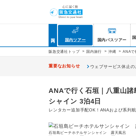
国内
国内ツアー
国内バスツアー
>
>
>
阪急交通社トップ
国内旅行
沖縄
ANA
重要なお知らせ
ウェブサービス休止のお知
ANAで行く石垣｜八重山
シャイン 3泊4日
レンタカー追加手配OK！ANAおよび系列
石垣島ビーチホテルサンシャイン 露天風呂