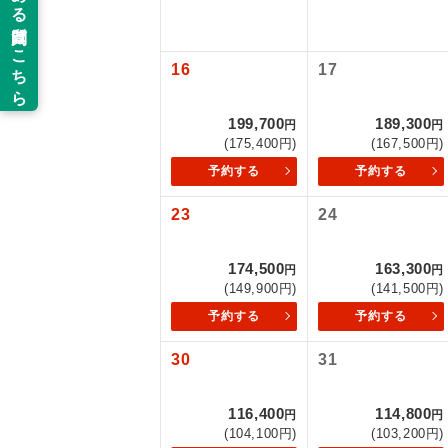
以下の注意事
新コ
お支払いにつ
16
17
お支払いは、
世界
お申し込みの
199,700
189,300
円
円
ご旅行の契約
(175,400円)
(167,500円)
絶
予約する
予約する
ご予約方法に
温
23
24
ウェブ限定コ
せん。
露天
174,500
163,300
円
円
大浴
(149,900円)
(141,500円)
予約する
予約する
全食事
30
31
お部
116,400
114,800
円
円
(104,100円)
(103,200円)