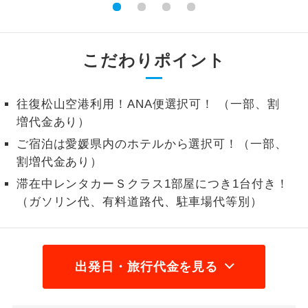
1名様から出発可能な個人型プランで
1名様催行
す。
こだわりポイント
2名様から出発可能な個人型プランで
2名様催行
す。
往復松山空港利用！ANA便選択可！ （一部、割
おひとり様参
おひとり様限定でご参加いただけるコー
増代金あり）
加限定
スです。
ご宿泊は愛媛県内のホテルから選択可！（一部、
1名様1室同代
1名様1室利用でも追加料金がかからない
割増代金あり）
金
コースです。
滞在中レンタカーＳクラス1部屋につき1台付き！
（ガソリン代、有料道路代、駐車場代等別）
ご夫婦限定でご参加いただけるコースで
ご夫婦限定
す。
女性限定でご参加いただけるコースで
女性限定
す。
出発日・旅行代金を見る
ご参加にあたり年齢に制限があるコース
年齢制限あり
です。