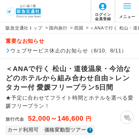
「価格変動型ツアー」に関するご案内
ログイン
メニュー
会員登録
>
>
>
阪急交通社トップ
国内旅行
四国
＜ANAで行く 松山・
アイコン
説明
重要なお知らせ
価格変動型ツアーとは
往路出発空港（駅）から復路到着空港
ウェブサービス休止のお知らせ（8/10、8/11）
添乗員同行
（駅）まで同行します。
航空会社が設定する「個人包括旅行運
＜ANAで行く 松山・道後温泉・今治な
現地添乗員同
賃」を利用したツアーです。
現地到着空港（駅）から最終日出発空港
行
（駅）まで添乗員が同行します。
どのホテルから組み合わせ自由＞レン
お申し込み時期・ご利用便の空席状況に
タカー付 愛媛フリープラン5日間
よって料金が変動いたします。
バスガイド乗
バスガイドが乗務し、車内での観光案内
務
★予定に合わせてフライト時間とホテルを選べる愛
があります。
媛フリープラン！
以下の注意事項をあらかじめご了承いただき
新コース
初登場のコースです。
ますようお願いいたします。
52,000～146,600
円
旅行代金
ユネスコに登録されている文化遺産や自
カード利用可
価格変動型ツアー
世界遺産
お支払いについて
然遺産を訪ねるコースです。