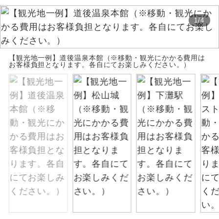
お支払いは、クレジットカード決済のみとな
絶景
絶景スポットに立ち寄るコースです。
1
/
4
ります。
お申し込みの最後にクレジットカード決済を
温泉
温泉地にも宿泊するコースです。
していただき、決済手続き完了をもちまし
【観光地一例】道後温泉本館（※移動・観光にかかる費用は
て、ご旅行の契約が成立となります。
お客様負担となります。各自にてお楽しみください。）
ご宿泊ホテルに露天風呂が付いていま
露天風呂
す。
ご予約方法について
大浴場
ご宿泊ホテルに大浴場が付いています。
ウェブ限定コースとなりますので、コールセ
ンター及びカウンターでのお申し込みはでき
全てのお食事が付いていますので、お食
ません。
全食事付き
事の心配はいりません。（機内食を除
く）
お部屋にてゆっくりとお召し上がりいた
お部屋食
だけます。
トラベルイヤ
周りの音を気にせず、ガイドさんの説明
ホン
をじっくり聞くことができます。