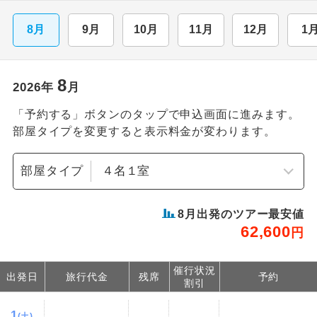
8月
9月
10月
11月
12月
1
8
2026
年
月
「予約する」ボタンのタップで申込画面に進みます。
部屋タイプを変更すると表示料金が変わります。
部屋タイプ
8
月出発のツアー最安値
62,600
円
催行状況
出発日
旅行代金
残席
予約
割引
1
(土)