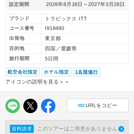
2026年8月16日～2027年3月28日
設定期間
利用航空会社が指定なので、ご出発の計
航空会社指定
ブランド
トラピックス ITT
画にとても便利です。
I918480
コース番号
ご紹介するホテルを指定したコースで
ホテル指定
す。
出発地
東京都
目的地
四国／愛媛県
おひとり様バ
おひとり様でバス席を2席利⽤できま
ス2席利用
す。
旅行期間
5日間
航空会社指定
ホテル指定
1名様催行
アイコンの説明を見る＞＞
URLをコピー
このツアーはご用意がありません
資料請求