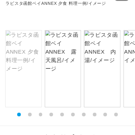
ラビスタ函館ベイANNEX 夕食 料理一例/イメージ
お支払いは、クレジットカード決済のみとな
絶景
絶景スポットに立ち寄るコースです。
ります。
お申し込みの最後にクレジットカード決済を
温泉
温泉地にも宿泊するコースです。
していただき、決済手続き完了をもちまし
て、ご旅行の契約が成立となります。
ご宿泊ホテルに露天風呂が付いていま
露天風呂
す。
ご予約方法について
大浴場
ご宿泊ホテルに大浴場が付いています。
ウェブ限定コースとなりますので、コールセ
ンター及びカウンターでのお申し込みはでき
全てのお食事が付いていますので、お食
ません。
全食事付き
事の心配はいりません。（機内食を除
く）
お部屋にてゆっくりとお召し上がりいた
お部屋食
だけます。
トラベルイヤ
周りの音を気にせず、ガイドさんの説明
ホン
をじっくり聞くことができます。