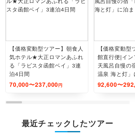
【価格変動型ツアー】
朝食人
【価格変動型ツ
気ホテル★大正ロマンあふれ
館直行便|イ
る「ラビスタ函館ベイ」3連
天風呂自慢の
泊4日間
温泉 海と灯」
70,000〜237,000
92,600〜292
円
最近チェックしたツアー