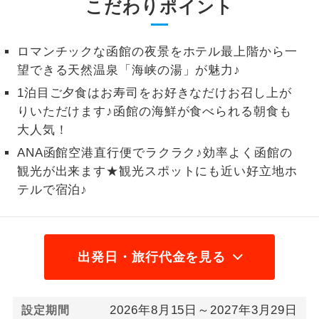
こだわりポイント
1名様から出発可能な個人型プランで
1名様催行
す。
ロマンチックな函館の夜景をホテル最上階から一
2名様から出発可能な個人型プランで
望できる天然温泉「海峡の湯」が魅力♪
2名様催行
す。
1泊目ご夕食はお寿司をお好きなだけお召し上が
りいただけます♪函館の海鮮が食べられる朝食も
おひとり様参
おひとり様限定でご参加いただけるコー
加限定
大人気！
スです。
ANA函館空港直行便でラクラク♪効率よく函館の
1名様1室同代
1名様1室利用でも追加料金がかからない
観光が出来ます★観光スポットにも近い好立地ホ
金
コースです。
テルで宿泊♪
ご夫婦限定でご参加いただけるコースで
ご夫婦限定
す。
出発日・旅行代金を見る
女性限定でご参加いただけるコースで
女性限定
す。
ご参加にあたり年齢に制限があるコース
年齢制限あり
2026年8月15日～2027年3月29日
設定期間
です。