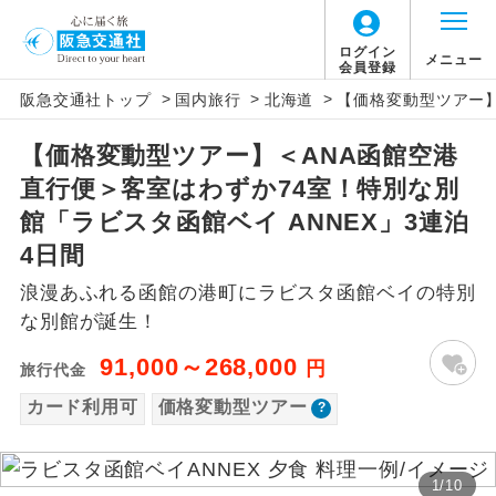
「価格変動型ツアー」に関するご案内
ログイン
メニュー
会員登録
>
>
>
阪急交通社トップ
国内旅行
北海道
【価格変動型ツアー】
アイコン
説明
【価格変動型ツアー】＜ANA函館空港
価格変動型ツアーとは
往路出発空港（駅）から復路到着空港
添乗員同行
直行便＞客室はわずか74室！特別な別
（駅）まで同行します。
航空会社が設定する「個人包括旅行運
館「ラビスタ函館ベイ ANNEX」3連泊
現地添乗員同
賃」を利用したツアーです。
現地到着空港（駅）から最終日出発空港
4日間
行
（駅）まで添乗員が同行します。
お申し込み時期・ご利用便の空席状況に
浪漫あふれる函館の港町にラビスタ函館ベイの特別
よって料金が変動いたします。
な別館が誕生！
バスガイド乗
バスガイドが乗務し、車内での観光案内
務
があります。
91,000～268,000
円
旅行代金
以下の注意事項をあらかじめご了承いただき
新コース
カード利用可
価格変動型ツアー
初登場のコースです。
ますようお願いいたします。
ユネスコに登録されている文化遺産や自
世界遺産
お支払いについて
然遺産を訪ねるコースです。
1
/
10