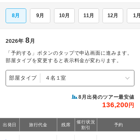
8月
9月
10月
11月
12月
1
8
2026
年
月
「予約する」ボタンのタップで申込画面に進みます。
部屋タイプを変更すると表示料金が変わります。
部屋タイプ
8
月出発のツアー最安値
136,200
円
催行状況
出発日
旅行代金
残席
予約
割引