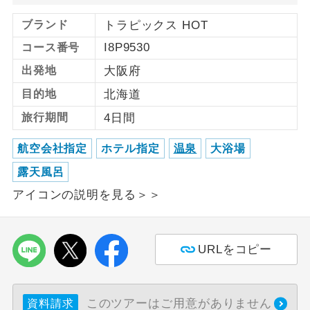
ブランド
トラピックス HOT
利用航空会社が指定なので、ご出発の計
航空会社指定
画にとても便利です。
I8P9530
コース番号
出発地
大阪府
ご紹介するホテルを指定したコースで
ホテル指定
す。
目的地
北海道
旅行期間
4日間
おひとり様バ
おひとり様でバス席を2席利⽤できま
ス2席利用
す。
航空会社指定
ホテル指定
温泉
大浴場
露天風呂
アイコンの説明を見る＞＞
URLをコピー
このツアーはご用意がありません
資料請求