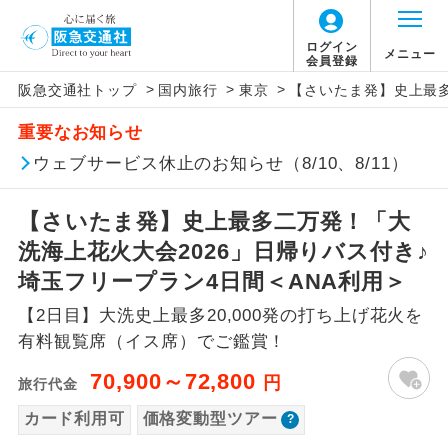
「価格変動型ツアー」に関するご案内
ログイン
メニュー
会員登録
>
>
>
阪急交通社トップ
国内旅行
東京
【さいたま発】史上最多
アイコン
説明
重要なお知らせ
価格変動型ツアーとは
往路出発空港（駅）から復路到着空港
ウェブサービス休止のお知らせ（8/10、8/11）
添乗員同行
（駅）まで同行します。
航空会社が設定する「個人包括旅行運
【さいたま発】史上最多二万発！「大
現地添乗員同
賃」を利用したツアーです。
現地到着空港（駅）から最終日出発空港
行
（駅）まで添乗員が同行します。
洗海上花火大会2026」日帰りバス付き♪
お申し込み時期・ご利用便の空席状況に
埼玉フリープラン4日間＜ANA利用＞
よって料金が変動いたします。
バスガイド乗
バスガイドが乗務し、車内での観光案内
務
【2日目】大洗史上最多20,000発の打ち上げ花火を
があります。
有料観覧席（イス席）でご鑑賞！
以下の注意事項をあらかじめご了承いただき
新コース
初登場のコースです。
ますようお願いいたします。
70,900～72,800
円
旅行代金
ユネスコに登録されている文化遺産や自
カード利用可
価格変動型ツアー
世界遺産
お支払いについて
然遺産を訪ねるコースです。