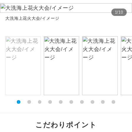
お支払いは、クレジットカード決済のみとな
絶景
絶景スポットに立ち寄るコースです。
1
/
10
ります。
大洗海上花火大会/イメージ
お申し込みの最後にクレジットカード決済を
温泉
温泉地にも宿泊するコースです。
していただき、決済手続き完了をもちまし
て、ご旅行の契約が成立となります。
ご宿泊ホテルに露天風呂が付いていま
露天風呂
す。
ご予約方法について
大浴場
ご宿泊ホテルに大浴場が付いています。
ウェブ限定コースとなりますので、コールセ
ンター及びカウンターでのお申し込みはでき
全てのお食事が付いていますので、お食
ません。
全食事付き
事の心配はいりません。（機内食を除
く）
お部屋にてゆっくりとお召し上がりいた
お部屋食
だけます。
トラベルイヤ
周りの音を気にせず、ガイドさんの説明
こだわりポイント
ホン
をじっくり聞くことができます。