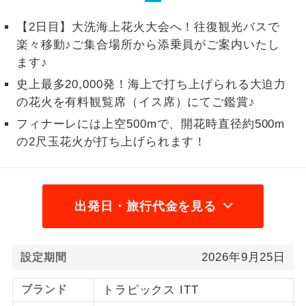
1名様から出発可能な個人型プランで
【2日目】大洗海上花火大会へ！往復観光バスで
1名様催行
す。
楽々移動♪ご集合場所から添乗員がご案内いたし
ます♪
2名様から出発可能な個人型プランで
2名様催行
す。
史上最多20,000発！海上で打ち上げられる大迫力
の花火を有料観覧席（イス席）にてご鑑賞♪
おひとり様参
おひとり様限定でご参加いただけるコー
加限定
フィナーレには上空500mで、開花時直径約500m
スです。
の2尺玉花火が打ち上げられます！
1名様1室同代
1名様1室利用でも追加料金がかからない
金
コースです。
出発日・旅行代金を見る
ご夫婦限定でご参加いただけるコースで
ご夫婦限定
す。
女性限定でご参加いただけるコースで
女性限定
2026年9月25日
設定期間
す。
ブランド
トラピックス ITT
ご参加にあたり年齢に制限があるコース
年齢制限あり
です。