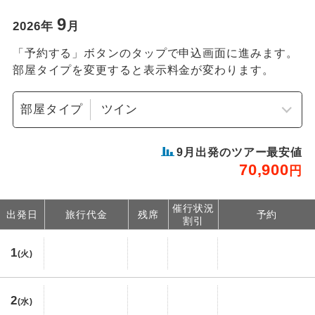
9
2026
年
月
「予約する」ボタンのタップで申込画面に進みます。
部屋タイプを変更すると表示料金が変わります。
部屋タイプ
9
月出発のツアー最安値
70,900
円
催行状況
出発日
旅行代金
残席
予約
割引
1
(火)
2
(水)