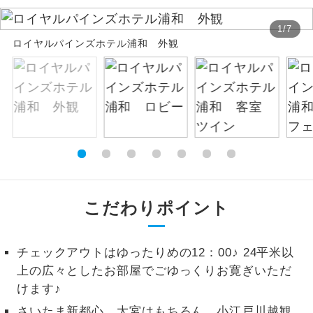
お支払いは、クレジットカード決済のみとな
絶景
絶景スポットに立ち寄るコースです。
1
/
7
ります。
ロイヤルパインズホテル浦和 外観
お申し込みの最後にクレジットカード決済を
温泉
温泉地にも宿泊するコースです。
していただき、決済手続き完了をもちまし
て、ご旅行の契約が成立となります。
ご宿泊ホテルに露天風呂が付いていま
露天風呂
す。
ご予約方法について
大浴場
ご宿泊ホテルに大浴場が付いています。
ウェブ限定コースとなりますので、コールセ
ンター及びカウンターでのお申し込みはでき
全てのお食事が付いていますので、お食
ません。
全食事付き
事の心配はいりません。（機内食を除
こだわりポイント
く）
お部屋にてゆっくりとお召し上がりいた
お部屋食
チェックアウトはゆったりめの12：00♪ 24平米以
だけます。
上の広々としたお部屋でごゆっくりお寛ぎいただ
けます♪
トラベルイヤ
周りの音を気にせず、ガイドさんの説明
ホン
をじっくり聞くことができます。
さいたま新都心、大宮はもちろん、小江戸川越観