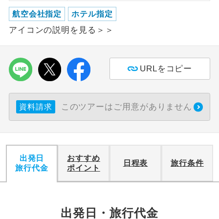
航空会社指定
ホテル指定
利用航空会社が指定なので、ご出発の計
航空会社指定
アイコンの説明を見る＞＞
画にとても便利です。
ご紹介するホテルを指定したコースで
ホテル指定
す。
URLをコピー
おひとり様バ
おひとり様でバス席を2席利⽤できま
ス2席利用
す。
このツアーはご用意がありません
資料請求
出発日
おすすめ
日程表
旅行条件
旅行代金
ポイント
出発日・旅行代金