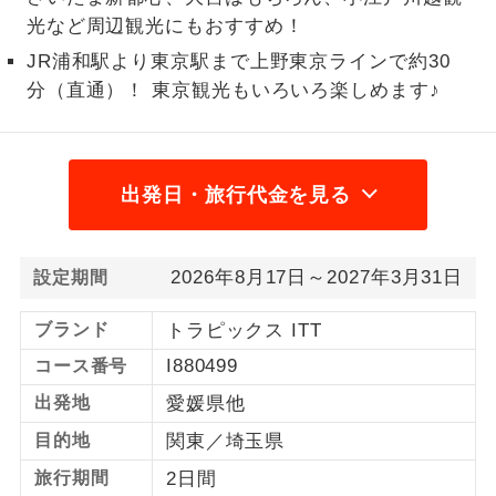
光など周辺観光にもおすすめ！
1名様から出発可能な個人型プランで
1名様催行
す。
JR浦和駅より東京駅まで上野東京ラインで約30
分（直通）！ 東京観光もいろいろ楽しめます♪
2名様から出発可能な個人型プランで
2名様催行
す。
おひとり様参
おひとり様限定でご参加いただけるコー
出発日・旅行代金を見る
加限定
スです。
1名様1室同代
1名様1室利用でも追加料金がかからない
金
2026年8月17日～2027年3月31日
設定期間
コースです。
ブランド
トラピックス ITT
ご夫婦限定でご参加いただけるコースで
ご夫婦限定
す。
I880499
コース番号
出発地
愛媛県他
女性限定でご参加いただけるコースで
女性限定
す。
目的地
関東／埼玉県
ご参加にあたり年齢に制限があるコース
旅行期間
2日間
年齢制限あり
です。