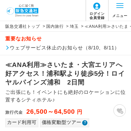
「価格変動型ツアー」に関するご案内
ログイン
メニュー
会員登録
>
>
>
阪急交通社トップ
国内旅行
埼玉
≪ANA利用≫さいたま
アイコン
説明
重要なお知らせ
価格変動型ツアーとは
往路出発空港（駅）から復路到着空港
ウェブサービス休止のお知らせ（8/10、8/11）
添乗員同行
（駅）まで同行します。
航空会社が設定する「個人包括旅行運
≪ANA利用≫さいたま・大宮エリアへ
現地添乗員同
賃」を利用したツアーです。
現地到着空港（駅）から最終日出発空港
行
（駅）まで添乗員が同行します。
好アクセス！浦和駅より徒歩5分！ロイ
お申し込み時期・ご利用便の空席状況に
ヤルパインズ浦和 2日間
よって料金が変動いたします。
バスガイド乗
バスガイドが乗務し、車内での観光案内
務
ご出張にも！イベントにも絶好のロケーションに位
があります。
置するシティホテル♪
以下の注意事項をあらかじめご了承いただき
新コース
初登場のコースです。
ますようお願いいたします。
26,500～64,500
円
旅行代金
ユネスコに登録されている文化遺産や自
カード利用可
価格変動型ツアー
世界遺産
お支払いについて
然遺産を訪ねるコースです。