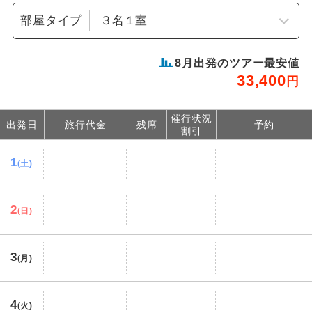
部屋タイプ
8
月出発のツアー最安値
33,400
円
催行状況
出発日
旅行代金
残席
予約
割引
1
(土)
2
(日)
3
(月)
4
(火)