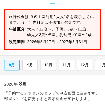
旅行代金は
３名１室
利用/ 大人1名を表示してい
ます。
（ ）内料金は子供旅行代金です。
年齢区分
大人／12歳〜、子供／3歳〜11歳、
幼児／3歳〜5歳、乳幼児／0歳〜2歳
設定期間
2026年8月17日～2027年3月31日
8月
9月
10月
11月
12月
1
8
2026
年
月
「予約する」ボタンのタップで申込画面に進みます。
部屋タイプを変更すると表示料金が変わります。