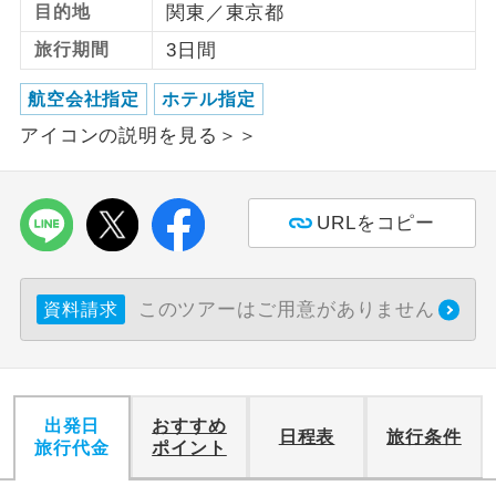
目的地
関東／東京都
利用航空会社が指定なので、ご出発の計
旅行期間
3日間
航空会社指定
画にとても便利です。
航空会社指定
ホテル指定
ご紹介するホテルを指定したコースで
ホテル指定
アイコンの説明を見る＞＞
す。
おひとり様バ
おひとり様でバス席を2席利⽤できま
ス2席利用
す。
URLをコピー
このツアーはご用意がありません
資料請求
出発日
おすすめ
日程表
旅行条件
旅行代金
ポイント