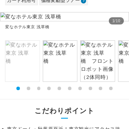
カード利用可
価格変動型ツアー
お支払いは、クレジットカード決済のみとな
絶景
絶景スポットに立ち寄るコースです。
ります。
1
/
10
お申し込みの最後にクレジットカード決済を
温泉
変なホテル東京 浅草橋
温泉地にも宿泊するコースです。
していただき、決済手続き完了をもちまし
て、ご旅行の契約が成立となります。
ご宿泊ホテルに露天風呂が付いていま
露天風呂
す。
ご予約方法について
大浴場
ご宿泊ホテルに大浴場が付いています。
ウェブ限定コースとなりますので、コールセ
ンター及びカウンターでのお申し込みはでき
全てのお食事が付いていますので、お食
ません。
全食事付き
事の心配はいりません。（機内食を除
く）
お部屋にてゆっくりとお召し上がりいた
お部屋食
だけます。
こだわりポイント
トラベルイヤ
周りの音を気にせず、ガイドさんの説明
ホン
をじっくり聞くことができます。