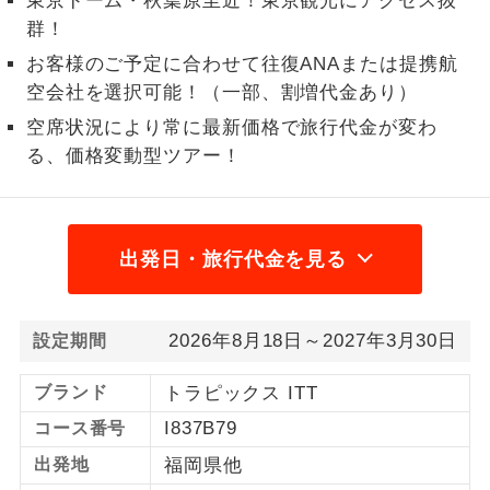
東京ドーム・秋葉原至近！東京観光にアクセス抜
群！
1名様から出発可能な個人型プランで
1名様催行
す。
お客様のご予定に合わせて往復ANAまたは提携航
空会社を選択可能！（一部、割増代金あり）
2名様から出発可能な個人型プランで
2名様催行
空席状況により常に最新価格で旅行代金が変わ
す。
る、価格変動型ツアー！
おひとり様参
おひとり様限定でご参加いただけるコー
加限定
スです。
1名様1室同代
1名様1室利用でも追加料金がかからない
出発日・旅行代金を見る
金
コースです。
ご夫婦限定でご参加いただけるコースで
ご夫婦限定
2026年8月18日～2027年3月30日
設定期間
す。
ブランド
トラピックス ITT
女性限定でご参加いただけるコースで
女性限定
す。
I837B79
コース番号
出発地
福岡県他
ご参加にあたり年齢に制限があるコース
年齢制限あり
です。