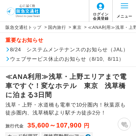
「価格変動型ツアー」に関するご案内
ログイン
メニュー
会員登録
>
>
>
阪急交通社トップ
国内旅行
東京
≪ANA利用≫浅草・上
アイコン
説明
重要なお知らせ
価格変動型ツアーとは
往路出発空港（駅）から復路到着空港
8/24 システムメンテナンスのお知らせ（JAL）
添乗員同行
（駅）まで同行します。
ウェブサービス休止のお知らせ（8/10、8/11）
航空会社が設定する「個人包括旅行運
現地添乗員同
賃」を利用したツアーです。
現地到着空港（駅）から最終日出発空港
行
（駅）まで添乗員が同行します。
≪ANA利用≫浅草・上野エリアまで電
お申し込み時期・ご利用便の空席状況に
車ですぐ！変なホテル 東京 浅草橋
よって料金が変動いたします。
バスガイド乗
バスガイドが乗務し、車内での観光案内
に泊まる3日間
務
があります。
浅草・上野・水道橋も電車で10分圏内！秋葉原も
以下の注意事項をあらかじめご了承いただき
新コース
初登場のコースです。
徒歩圏内、浅草橋駅より駅チカ徒歩2分！
ますようお願いいたします。
35,600～107,900
円
旅行代金
ユネスコに登録されている文化遺産や自
世界遺産
お支払いについて
然遺産を訪ねるコースです。