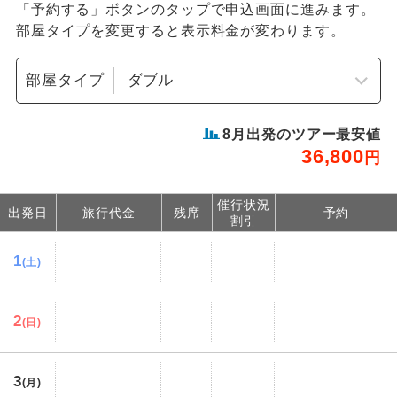
「予約する」ボタンのタップで申込画面に進みます。
部屋タイプを変更すると表示料金が変わります。
部屋タイプ
8
月出発のツアー最安値
36,800
円
催行状況
出発日
旅行代金
残席
予約
割引
1
(土)
2
(日)
3
(月)