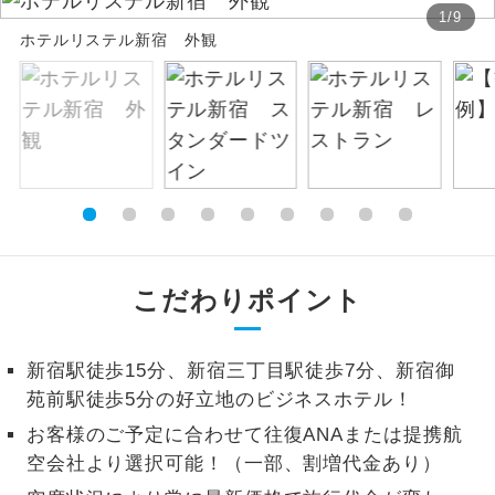
1
/
9
お支払いは、クレジットカード決済のみとな
絶景
ホテルリステル新宿 外観
絶景スポットに立ち寄るコースです。
ります。
お申し込みの最後にクレジットカード決済を
温泉
温泉地にも宿泊するコースです。
していただき、決済手続き完了をもちまし
て、ご旅行の契約が成立となります。
ご宿泊ホテルに露天風呂が付いていま
露天風呂
す。
ご予約方法について
大浴場
ご宿泊ホテルに大浴場が付いています。
ウェブ限定コースとなりますので、コールセ
ンター及びカウンターでのお申し込みはでき
全てのお食事が付いていますので、お食
こだわりポイント
ません。
全食事付き
事の心配はいりません。（機内食を除
く）
新宿駅徒歩15分、新宿三丁目駅徒歩7分、新宿御
お部屋にてゆっくりとお召し上がりいた
お部屋食
苑前駅徒歩5分の好立地のビジネスホテル！
だけます。
お客様のご予定に合わせて往復ANAまたは提携航
トラベルイヤ
周りの音を気にせず、ガイドさんの説明
空会社より選択可能！（一部、割増代金あり）
ホン
をじっくり聞くことができます。