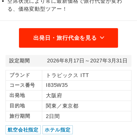
空席状況により常に最新価格で旅行代金が変わ
る、価格変動型ツアー！
1名様から出発可能な個人型プランで
1名様催行
す。
2名様から出発可能な個人型プランで
2名様催行
す。
出発日・旅行代金を見る
おひとり様参
おひとり様限定でご参加いただけるコー
加限定
スです。
2026年8月17日～2027年3月31日
設定期間
1名様1室同代
1名様1室利用でも追加料金がかからない
ブランド
トラピックス ITT
金
コースです。
I835W35
コース番号
ご夫婦限定でご参加いただけるコースで
ご夫婦限定
出発地
大阪府
す。
目的地
関東／東京都
女性限定でご参加いただけるコースで
女性限定
旅行期間
2日間
す。
航空会社指定
ホテル指定
ご参加にあたり年齢に制限があるコース
年齢制限あり
です。