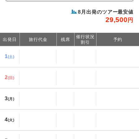
8
月出発のツアー最安値
29,500
円
催行状況
出発日
旅行代金
残席
予約
割引
1
(土)
2
(日)
3
(月)
4
(火)