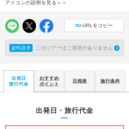
アイコンの説明を見る＞＞
利用航空会社が指定なので、ご出発の計
航空会社指定
画にとても便利です。
URLをコピー
ご紹介するホテルを指定したコースで
ホテル指定
す。
このツアーはご用意がありません
資料請求
おひとり様バ
おひとり様でバス席を2席利⽤できま
ス2席利用
す。
出発日
おすすめ
日程表
旅行条件
旅行代金
ポイント
出発日・旅行代金