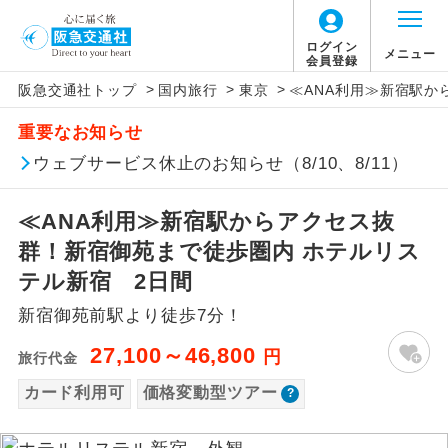
「価格変動型ツアー」に関するご案内
ログイン
メニュー
会員登録
>
>
>
阪急交通社トップ
国内旅行
東京
≪ANA利用≫新宿駅か
アイコン
説明
重要なお知らせ
価格変動型ツアーとは
往路出発空港（駅）から復路到着空港
ウェブサービス休止のお知らせ（8/10、8/11）
添乗員同行
（駅）まで同行します。
航空会社が設定する「個人包括旅行運
≪ANA利用≫新宿駅からアクセス抜
現地添乗員同
賃」を利用したツアーです。
現地到着空港（駅）から最終日出発空港
行
（駅）まで添乗員が同行します。
群！新宿御苑まで徒歩圏内 ホテルリス
お申し込み時期・ご利用便の空席状況に
テル新宿 2日間
よって料金が変動いたします。
バスガイド乗
バスガイドが乗務し、車内での観光案内
務
新宿御苑前駅より徒歩7分！
があります。
以下の注意事項をあらかじめご了承いただき
27,100～46,800
円
旅行代金
新コース
初登場のコースです。
ますようお願いいたします。
カード利用可
価格変動型ツアー
ユネスコに登録されている文化遺産や自
世界遺産
お支払いについて
然遺産を訪ねるコースです。