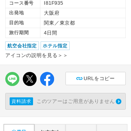
I81F935
コース番号
利用航空会社が指定なので、ご出発の計
出発地
大阪府
航空会社指定
画にとても便利です。
目的地
関東／東京都
ご紹介するホテルを指定したコースで
ホテル指定
旅行期間
4日間
す。
航空会社指定
ホテル指定
おひとり様バ
おひとり様でバス席を2席利⽤できま
ス2席利用
アイコンの説明を見る＞＞
す。
URLをコピー
このツアーはご用意がありません
資料請求