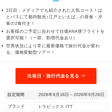
1名様から出発可能な個人型プランで
1名様催行
2日目：メディアでも紹介された人気コース！は
す。
とバスにて都内観光♪江戸といえば…の昼食・夕
食の2食付き！
2名様から出発可能な個人型プランで
2名様催行
す。
お客様のご予定に合わせて往復ANA便フライトを
選択可能！（一部、割増代金あり）
おひとり様参
おひとり様限定でご参加いただけるコー
加限定
空席状況により常に最新価格で旅行代金が変わ
スです。
る、価格変動型ツアー！
1名様1室同代
1名様1室利用でも追加料金がかからない
金
コースです。
ご夫婦限定でご参加いただけるコースで
出発日・旅行代金を見る
ご夫婦限定
す。
女性限定でご参加いただけるコースで
女性限定
2026年8月16日～2026年9月28日
設定期間
す。
ブランド
トラピックス ITT
ご参加にあたり年齢に制限があるコース
年齢制限あり
です。