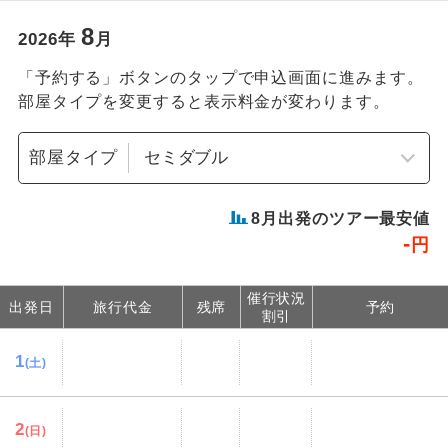
8
2026
年
月
「予約する」ボタンのタップで申込画面に進みます。
部屋タイプを変更すると表示料金が変わります。
部屋タイプ
8
月出発のツアー最安値
-
円
催行状況
出発日
旅行代金
残席
予約
割引
1
(土)
2
(日)