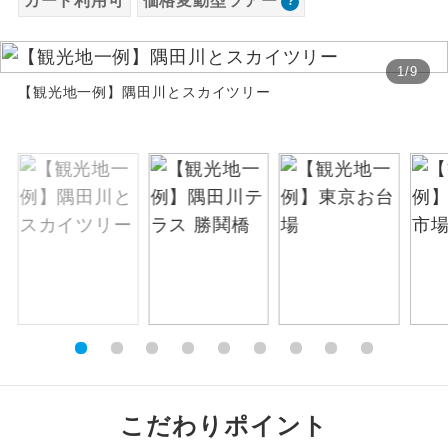
カード利用可
価格変動型ツアー
お支払いは、クレジットカード決済のみとな
絶景
絶景スポットに立ち寄るコースです。
ります。
1
/
9
お申し込みの最後にクレジットカード決済を
温泉
【観光地一例】隅田川とスカイツリー
温泉地にも宿泊するコースです。
していただき、決済手続き完了をもちまし
て、ご旅行の契約が成立となります。
ご宿泊ホテルに露天風呂が付いていま
露天風呂
す。
ご予約方法について
大浴場
ご宿泊ホテルに大浴場が付いています。
ウェブ限定コースとなりますので、コールセ
ンター及びカウンターでのお申し込みはでき
全てのお食事が付いていますので、お食
ません。
全食事付き
事の心配はいりません。（機内食を除
く）
お部屋にてゆっくりとお召し上がりいた
お部屋食
だけます。
トラベルイヤ
周りの音を気にせず、ガイドさんの説明
こだわりポイント
ホン
をじっくり聞くことができます。