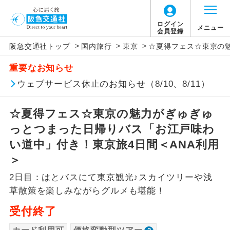
「価格変動型ツアー」に関するご案内
ログイン
メニュー
会員登録
>
>
>
阪急交通社トップ
国内旅行
東京
☆夏得フェス☆東京の
アイコン
説明
重要なお知らせ
価格変動型ツアーとは
往路出発空港（駅）から復路到着空港
ウェブサービス休止のお知らせ（8/10、8/11）
添乗員同行
（駅）まで同行します。
航空会社が設定する「個人包括旅行運
☆夏得フェス☆東京の魅力がぎゅぎゅ
現地添乗員同
賃」を利用したツアーです。
現地到着空港（駅）から最終日出発空港
行
（駅）まで添乗員が同行します。
っとつまった日帰りバス「お江戸味わ
お申し込み時期・ご利用便の空席状況に
い道中」付き！東京旅4日間＜ANA利用
よって料金が変動いたします。
バスガイド乗
バスガイドが乗務し、車内での観光案内
＞
務
があります。
2日目：はとバスにて東京観光♪スカイツリーや浅
以下の注意事項をあらかじめご了承いただき
新コース
初登場のコースです。
草散策を楽しみながらグルメも堪能！
ますようお願いいたします。
受付終了
ユネスコに登録されている文化遺産や自
世界遺産
お支払いについて
然遺産を訪ねるコースです。