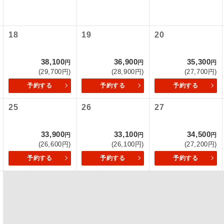
項をあらかじめご了承いただきますようお願いいたします。
初登場のコースです。
ース
いて
18
19
20
ユネスコに登録されている文化遺産や自然遺産
クレジットカード決済のみとなります。
遺産
スです。
最後にクレジットカード決済をしていただき、決済手続き完了を
38,100
36,900
35,300
円
円
円
が成立となります。
(29,700円)
(28,900円)
(27,700円)
絶景スポットに立ち寄るコースです。
景
予約する
予約する
予約する
ついて
温泉地にも宿泊するコースです。
泉
25
26
27
ースとなりますので、コールセンター及びカウンターでのお申し
ご宿泊ホテルに露天風呂が付いています。
風呂
33,900
33,100
34,500
円
円
円
ご宿泊ホテルに大浴場が付いています。
場
(26,600円)
(26,100円)
(27,200円)
予約する
予約する
予約する
全てのお食事が付いていますので、お食事の心
付き
ん。（機内食を除く）
お部屋にてゆっくりとお召し上がりいただけま
屋食