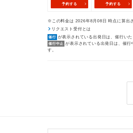
トラベル
予約する
予約する
※この料金は 2026年8月08日 時点に算
1名様
リクエスト受付とは
2名様
が表示されている出発日は、催行いた
催行
が表示されている出発日は、催行
催行中止
おひとり様
す。
1名様1
ご夫婦
女性
年齢制
航空会