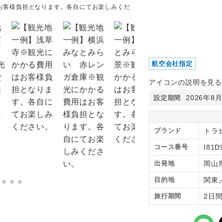
お客様負担となります。各自にてお楽しみくだ
【観光地一例】お台場 レ
にてお楽しみください。
航空会社指定
アイコンの説明を見る
2026年8
設定期間
ブランド
トラピ
コース番号
I81D
出発地
岡山
目的地
関東
旅行期間
2日