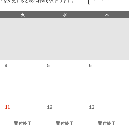
プを変更すると表示料金が変わります。
火
水
木
4
5
6
型ツアー」に関するご案内
コン
説明
往路出発空港（駅）から復路到着空港（駅）ま
同行
す。
アーとは
現地到着空港（駅）から最終日出発空港（駅）
11
12
13
設定する「個人包括旅行運賃」を利用したツアーです。
員同行
同行します。
時期・ご利用便の空席状況によって料金が変動いたします。
受付終了
受付終了
受付終了
バスガイドが乗務し、車内での観光案内があり
ド乗務