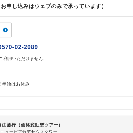
ご紹介するホテルを指定したコースです。
指定
せ（お申し込みはウェブのみで承っています）
おひとり様でバス席を2席利⽤できます。
ス2席利用
0570-02-2089
はご利用いただけません。
末年始はお休み
自由旅行（価格変動型ツアー）
-1 ニューピア竹芝サウスタワー