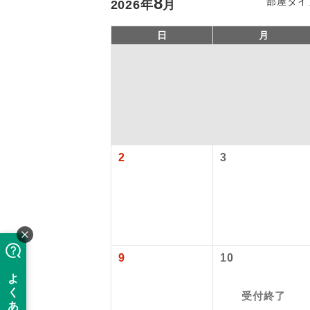
8
部屋タイ
2026
年
月
日
月
2
3
「価格変動
アイ
添乗員
価格変動型ツ
9
10
航空会社が
現地添乗
お申し込み
受付終了
バスガイ