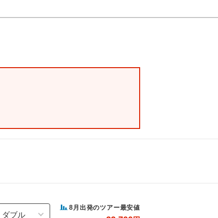
8
月出発のツアー最安値