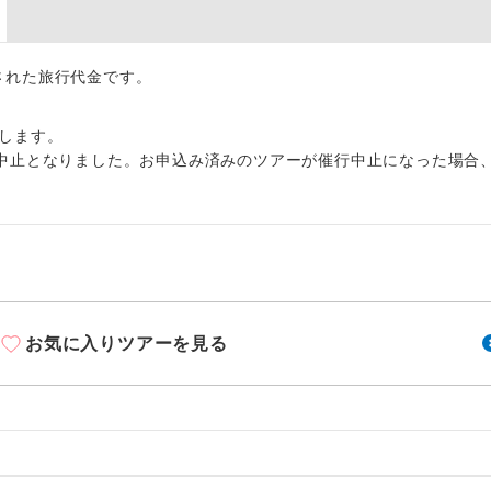
周りの音を気にせず、ガイドさんの説明をじっ
イヤホン
ができます。
1名様から出発可能な個人型プランです。
出された旅行代金です。
催行
2名様から出発可能な個人型プランです。
催行
します。
中止となりました。お申込み済みのツアーが催行中止になった場合
おひとり様限定でご参加いただけるコースです
参加限定
1名様1室利用でも追加料金がかからないコース
室同代金
ご夫婦限定でご参加いただけるコースです。
限定
女性限定でご参加いただけるコースです。
限定
お気に入りツアーを見る
ご参加にあたり年齢に制限があるコースです。
限あり
利用航空会社が指定なので、ご出発の計画にと
社指定
す。