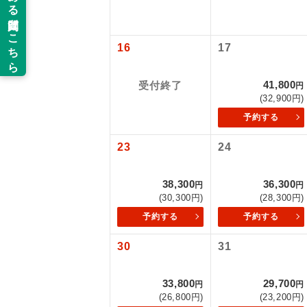
以下の注意事
新コ
お支払いにつ
16
17
お支払いは、
世界
お申し込みの
41,800
受付終了
円
ご旅行の契約
(32,900円)
絶
予約する
ご予約方法に
温
23
24
ウェブ限定コ
せん。
露天
38,300
36,300
円
円
大浴
(30,300円)
(28,300円)
予約する
予約する
全食事
30
31
お部
33,800
29,700
円
円
(26,800円)
(23,200円)