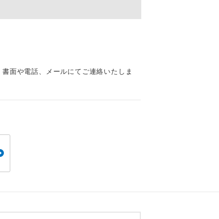
くり聞くこと
、書面や電話、メールにてご連絡いたしま
。
です。
ても便利で