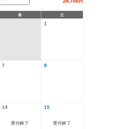
29,700
円
金
土
1
7
8
で同行しま
まで添乗員が
14
15
受付終了
受付終了
ます。