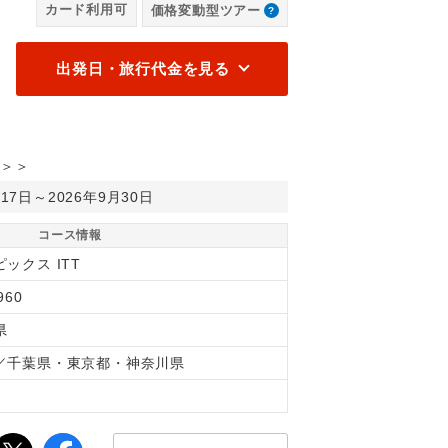
カード利用可
価格変動型ツアー
インボーブリッジ※観光にかかる費用はお客様負担となります。各自
【
し
出発日・旅行代金を見る
＞＞
月17日～2026年9月30日
コース情報
ックス ITT
960
県
／千葉県・東京都・神奈川県
間