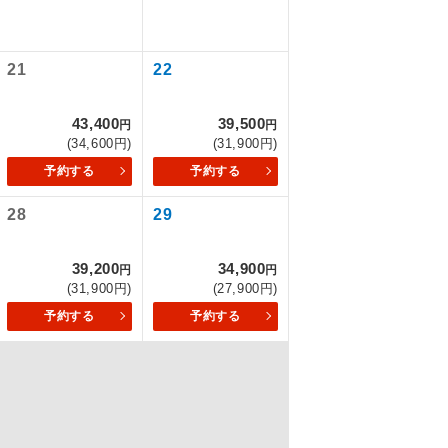
21
22
を訪ねるコー
もちまして、
43,400
39,500
円
円
(34,600円)
(31,900円)
予約する
予約する
28
29
込みはできま
39,200
34,900
円
円
(31,900円)
(27,900円)
予約する
予約する
配はいりませ
す。