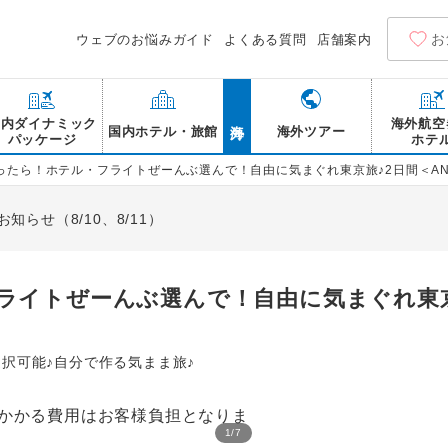
お
ウェブのお悩みガイド
よくある質問
店舗案内
海外
国内ダイナミック
海外航空
国内ホテル・旅館
海外ツアー
パッケージ
ホテ
ったら！ホテル・フライトぜーんぶ選んで！自由に気まぐれ東京旅♪2日間＜A
らせ（8/10、8/11）
ライトぜーんぶ選んで！自由に気まぐれ東京
択可能♪自分で作る気まま旅♪
1
/
7