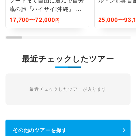
ゾートまで自由に選んで自分
ルトン那覇首里
流の旅『ハイサイ!沖縄』 1
泊2日
17,700〜72,000
25,000〜93,
円
最近チェックしたツアー
最近チェックしたツアーが入ります
その他のツアーを探す