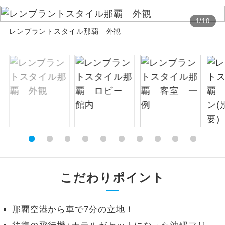
お支払いは、クレジットカード決済のみとな
絶景
絶景スポットに立ち寄るコースです。
1
/
10
ります。
レンブラントスタイル那覇 外観
お申し込みの最後にクレジットカード決済を
温泉
温泉地にも宿泊するコースです。
していただき、決済手続き完了をもちまし
て、ご旅行の契約が成立となります。
ご宿泊ホテルに露天風呂が付いていま
露天風呂
す。
ご予約方法について
大浴場
ご宿泊ホテルに大浴場が付いています。
ウェブ限定コースとなりますので、コールセ
ンター及びカウンターでのお申し込みはでき
全てのお食事が付いていますので、お食
ません。
全食事付き
事の心配はいりません。（機内食を除
く）
お部屋にてゆっくりとお召し上がりいた
こだわりポイント
お部屋食
だけます。
トラベルイヤ
周りの音を気にせず、ガイドさんの説明
那覇空港から車で7分の立地！
ホン
をじっくり聞くことができます。