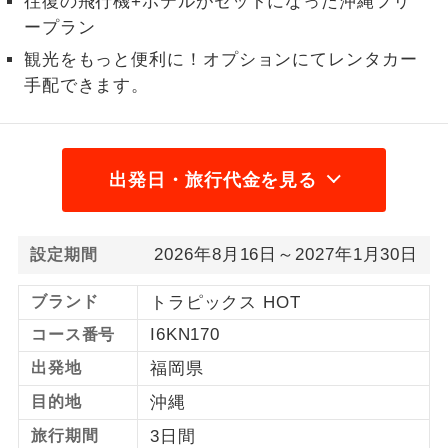
往復の飛行機+ホテルがセットになった沖縄フリ
ープラン
1名様から出発可能な個人型プランで
1名様催行
す。
観光をもっと便利に！オプションにてレンタカー
手配できます。
2名様から出発可能な個人型プランで
2名様催行
す。
おひとり様参
おひとり様限定でご参加いただけるコー
加限定
出発日・旅行代金を見る
スです。
1名様1室同代
1名様1室利用でも追加料金がかからない
金
2026年8月16日～2027年1月30日
設定期間
コースです。
ご夫婦限定でご参加いただけるコースで
ブランド
トラピックス HOT
ご夫婦限定
す。
I6KN170
コース番号
女性限定でご参加いただけるコースで
出発地
福岡県
女性限定
す。
目的地
沖縄
ご参加にあたり年齢に制限があるコース
年齢制限あり
旅行期間
3日間
です。