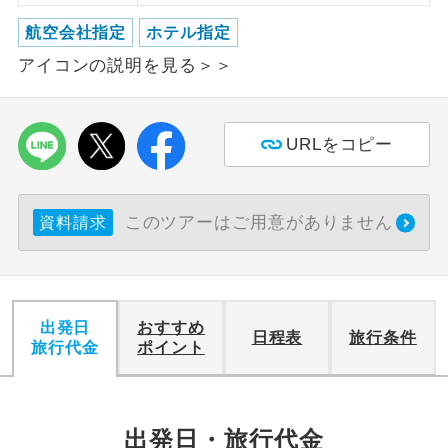
航空会社指定
ホテル指定
利用航空会社が指定なので、ご出発の計
航空会社指定
画にとても便利です。
アイコンの説明を見る＞＞
ご紹介するホテルを指定したコースで
ホテル指定
す。
URLをコピー
おひとり様バ
おひとり様でバス席を2席利⽤できま
ス2席利用
す。
このツアーはご用意がありません
資料請求
出発日
おすすめ
日程表
旅行条件
旅行代金
ポイント
出発日・旅行代金