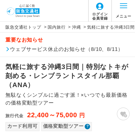
「価格変動型ツアー」に関するご案内
ログイン
メニュー
会員登録
>
>
>
阪急交通社トップ
国内旅行
沖縄
気軽に旅する沖縄3日間
アイコン
説明
重要なお知らせ
価格変動型ツアーとは
往路出発空港（駅）から復路到着空港
ウェブサービス休止のお知らせ（8/10、8/11）
添乗員同行
（駅）まで同行します。
航空会社が設定する「個人包括旅行運
気軽に旅する沖縄3日間｜特別なトキが
現地添乗員同
賃」を利用したツアーです。
現地到着空港（駅）から最終日出発空港
行
（駅）まで添乗員が同行します。
刻める・レンブラントスタイル那覇
お申し込み時期・ご利用便の空席状況に
（ANA）
よって料金が変動いたします。
バスガイド乗
バスガイドが乗務し、車内での観光案内
務
無駄なくシンプルに過ごす派！×いつでも最新価格
があります。
の価格変動型ツアー
以下の注意事項をあらかじめご了承いただき
新コース
初登場のコースです。
ますようお願いいたします。
22,400～75,000
円
旅行代金
ユネスコに登録されている文化遺産や自
カード利用可
価格変動型ツアー
世界遺産
お支払いについて
然遺産を訪ねるコースです。