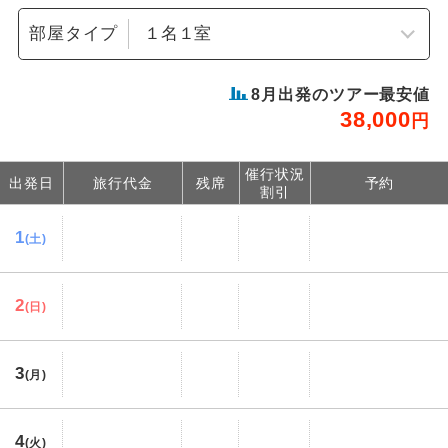
部屋タイプ
8
月出発のツアー最安値
38,000
円
催行状況
出発日
旅行代金
残席
予約
割引
1
(土)
2
(日)
3
(月)
4
(火)