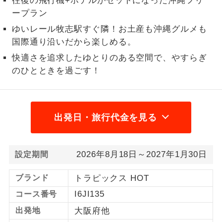
往復の飛行機+ホテルがセットになった沖縄フリ
ープラン
1名様から出発可能な個人型プランで
1名様催行
す。
ゆいレール牧志駅すぐ隣！お土産も沖縄グルメも
国際通り沿いだから楽しめる。
2名様から出発可能な個人型プランで
2名様催行
快適さを追求したゆとりのある空間で、やすらぎ
す。
のひとときを過ごす！
おひとり様参
おひとり様限定でご参加いただけるコー
加限定
スです。
1名様1室同代
1名様1室利用でも追加料金がかからない
出発日・旅行代金を見る
金
コースです。
ご夫婦限定でご参加いただけるコースで
ご夫婦限定
2026年8月18日～2027年1月30日
設定期間
す。
ブランド
トラピックス HOT
女性限定でご参加いただけるコースで
女性限定
す。
I6JI135
コース番号
出発地
大阪府他
ご参加にあたり年齢に制限があるコース
年齢制限あり
です。