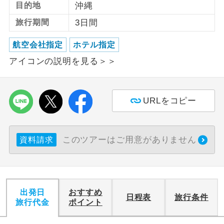
目的地
沖縄
利用航空会社が指定なので、ご出発の計
旅行期間
3日間
航空会社指定
画にとても便利です。
航空会社指定
ホテル指定
ご紹介するホテルを指定したコースで
ホテル指定
アイコンの説明を見る＞＞
す。
おひとり様バ
おひとり様でバス席を2席利⽤できま
ス2席利用
す。
URLをコピー
このツアーはご用意がありません
資料請求
出発日
おすすめ
日程表
旅行条件
旅行代金
ポイント