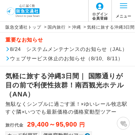
「価格変動型ツアー」に関するご案内
ログイン
メニュー
会員登録
>
>
>
阪急交通社トップ
国内旅行
沖縄
気軽に旅する沖縄3日間
アイコン
説明
重要なお知らせ
価格変動型ツアーとは
往路出発空港（駅）から復路到着空港
8/24 システムメンテナンスのお知らせ（JAL）
添乗員同行
（駅）まで同行します。
ウェブサービス休止のお知らせ（8/10、8/11）
航空会社が設定する「個人包括旅行運
現地添乗員同
賃」を利用したツアーです。
現地到着空港（駅）から最終日出発空港
行
（駅）まで添乗員が同行します。
気軽に旅する沖縄3日間｜ 国際通りが
お申し込み時期・ご利用便の空席状況に
目の前で利便性抜群！南西観光ホテル
よって料金が変動いたします。
バスガイド乗
バスガイドが乗務し、車内での観光案内
（ANA）
務
があります。
無駄なくシンプルに過ごす派！×ゆいレール牧志駅
以下の注意事項をあらかじめご了承いただき
新コース
初登場のコースです。
すぐ隣×いつでも最新価格の価格変動型ツアー
ますようお願いいたします。
29,400～95,900
円
旅行代金
ユネスコに登録されている文化遺産や自
世界遺産
お支払いについて
然遺産を訪ねるコースです。