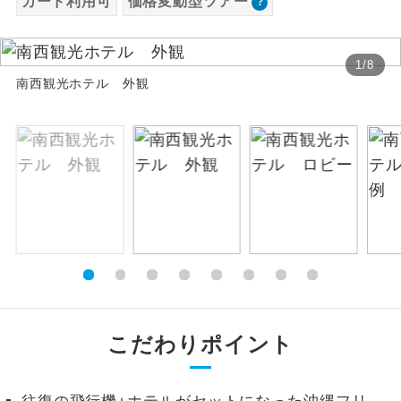
カード利用可
価格変動型ツアー
お支払いは、クレジットカード決済のみとな
絶景
絶景スポットに立ち寄るコースです。
ります。
1
/
8
お申し込みの最後にクレジットカード決済を
温泉
南西観光ホテル 外観
温泉地にも宿泊するコースです。
していただき、決済手続き完了をもちまし
て、ご旅行の契約が成立となります。
ご宿泊ホテルに露天風呂が付いていま
露天風呂
す。
ご予約方法について
大浴場
ご宿泊ホテルに大浴場が付いています。
ウェブ限定コースとなりますので、コールセ
ンター及びカウンターでのお申し込みはでき
全てのお食事が付いていますので、お食
ません。
全食事付き
事の心配はいりません。（機内食を除
く）
お部屋にてゆっくりとお召し上がりいた
お部屋食
だけます。
こだわりポイント
トラベルイヤ
周りの音を気にせず、ガイドさんの説明
ホン
をじっくり聞くことができます。