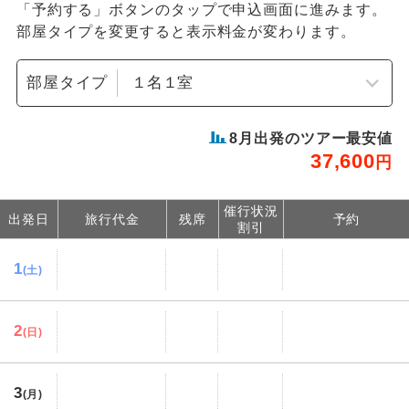
「予約する」ボタンのタップで申込画面に進みます。
部屋タイプを変更すると表示料金が変わります。
部屋タイプ
8
月出発のツアー最安値
37,600
円
催行状況
出発日
旅行代金
残席
予約
割引
1
(土)
2
(日)
3
(月)