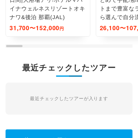
日間|大浴場アリ!ホテルマハ
とめて手配!
イナウェルネスリゾートオキ
トまで豊富な
ナワ&後泊 那覇(JAL)
ら選んで自分流
日
31,700〜152,000
26,100〜107
円
最近チェックしたツアー
最近チェックしたツアーが入ります