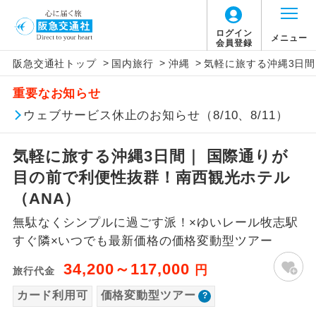
「価格変動型ツアー」に関するご案内
ログイン
メニュー
会員登録
>
>
>
阪急交通社トップ
国内旅行
沖縄
気軽に旅する沖縄3日間
アイコン
説明
重要なお知らせ
価格変動型ツアーとは
往路出発空港（駅）から復路到着空港
ウェブサービス休止のお知らせ（8/10、8/11）
添乗員同行
（駅）まで同行します。
航空会社が設定する「個人包括旅行運
気軽に旅する沖縄3日間｜ 国際通りが
現地添乗員同
賃」を利用したツアーです。
現地到着空港（駅）から最終日出発空港
行
（駅）まで添乗員が同行します。
目の前で利便性抜群！南西観光ホテル
お申し込み時期・ご利用便の空席状況に
（ANA）
よって料金が変動いたします。
バスガイド乗
バスガイドが乗務し、車内での観光案内
務
無駄なくシンプルに過ごす派！×ゆいレール牧志駅
があります。
すぐ隣×いつでも最新価格の価格変動型ツアー
以下の注意事項をあらかじめご了承いただき
新コース
初登場のコースです。
ますようお願いいたします。
34,200～117,000
円
旅行代金
ユネスコに登録されている文化遺産や自
カード利用可
価格変動型ツアー
世界遺産
お支払いについて
然遺産を訪ねるコースです。