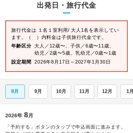
出発日・旅行代金
旅行代金は
１名１室
利用/ 大人1名を表示してい
ます。
（ ）内料金は子供旅行代金です。
年齢区分
大人／12歳〜、子供／6歳〜11歳、
幼児／2歳〜5歳、乳幼児／0歳〜1歳
設定期間
2026年8月17日～2027年1月30日
8月
9月
10月
11月
12月
1
8
2026
年
月
「予約する」ボタンのタップで申込画面に進みます。