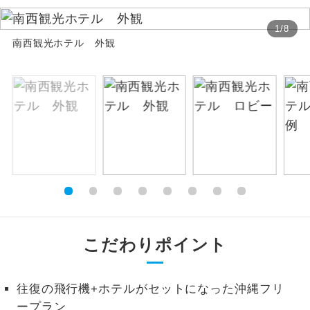
お支払いは、クレジットカード決済のみとな
絶景
絶景スポットに立ち寄るコースです。
1
/
8
ります。
南西観光ホテル 外観
お申し込みの最後にクレジットカード決済を
温泉
温泉地にも宿泊するコースです。
していただき、決済手続き完了をもちまし
て、ご旅行の契約が成立となります。
ご宿泊ホテルに露天風呂が付いていま
露天風呂
す。
ご予約方法について
大浴場
ご宿泊ホテルに大浴場が付いています。
ウェブ限定コースとなりますので、コールセ
ンター及びカウンターでのお申し込みはでき
全てのお食事が付いていますので、お食
ません。
全食事付き
事の心配はいりません。（機内食を除
く）
お部屋にてゆっくりとお召し上がりいた
こだわりポイント
お部屋食
だけます。
トラベルイヤ
周りの音を気にせず、ガイドさんの説明
往復の飛行機+ホテルがセットになった沖縄フリ
ホン
をじっくり聞くことができます。
ープラン