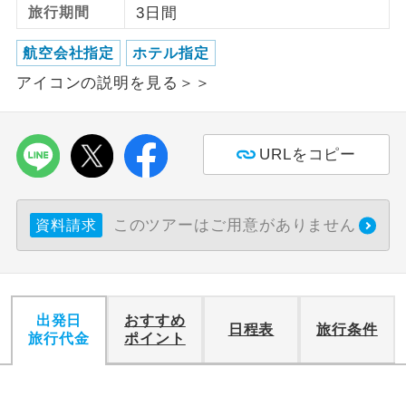
旅行期間
3日間
利用航空会社が指定なので、ご出発の計
航空会社指定
航空会社指定
ホテル指定
画にとても便利です。
アイコンの説明を見る＞＞
ご紹介するホテルを指定したコースで
ホテル指定
す。
URLをコピー
おひとり様バ
おひとり様でバス席を2席利⽤できま
ス2席利用
す。
このツアーはご用意がありません
資料請求
出発日
おすすめ
日程表
旅行条件
旅行代金
ポイント