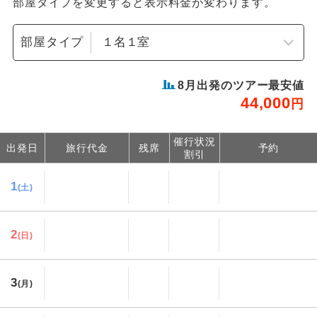
部屋タイプを変更すると表示料金が変わります。
部屋タイプ
8
月出発のツアー最安値
44,000
円
催行状況
出発日
旅行代金
残席
予約
割引
1
(土)
2
(日)
3
(月)