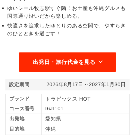
ゆいレール牧志駅すぐ隣！お土産も沖縄グルメも
1名様から出発可能な個人型プランで
1名様催行
国際通り沿いだから楽しめる。
す。
快適さを追求したゆとりのある空間で、やすらぎ
2名様から出発可能な個人型プランで
2名様催行
のひとときを過ごす！
す。
おひとり様参
おひとり様限定でご参加いただけるコー
加限定
スです。
出発日・旅行代金を見る
1名様1室同代
1名様1室利用でも追加料金がかからない
金
コースです。
2026年8月17日～2027年1月30日
設定期間
ご夫婦限定でご参加いただけるコースで
ご夫婦限定
す。
ブランド
トラピックス HOT
I6JI101
コース番号
女性限定でご参加いただけるコースで
女性限定
す。
出発地
愛知県
ご参加にあたり年齢に制限があるコース
目的地
沖縄
年齢制限あり
です。