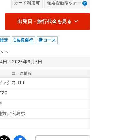
カード利用可
価格変動型ツアー
出発日・旅行代金を見る
指定
1名様催行
新コース
＞＞
月4日～2026年9月6日
コース情報
ックス ITT
T20
道
地方／広島県
間