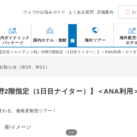
お
ウェブのお悩みガイド
よくある質問
店舗案内
海外
国内ダイナミック
海外航空
国内ホテル・旅館
海外ツアー
パッケージ
ホテ
【読売ジャイアンツ戦／内野2階指定（1日目ナイター）】＜ANA利用＞マツダ
らせ（8/10、8/11）
野2階指定（1日目ナイター）】＜ANA利用
変わる、価格変動型ツアー！
1
/
3
平和記念公園 原爆ドーム