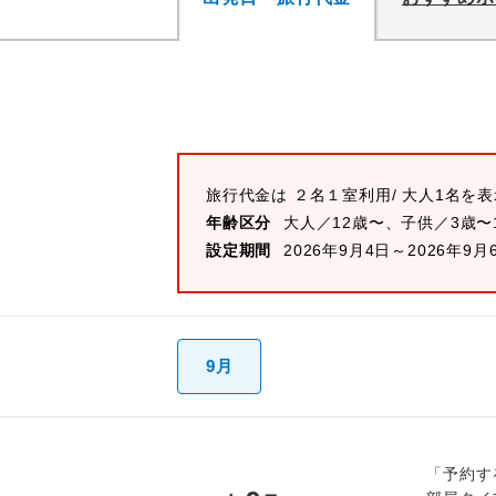
旅行代金は
２名１室
利用/ 大人1名を
年齢区分
大人／12歳〜、子供／3歳〜
設定期間
2026年9月4日～2026年9月
9月
「予約す