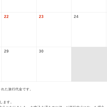
項をあらかじめご了承いただきますようお願いいたします。
初登場のコースです。
ース
いて
22
23
24
ユネスコに登録されている文化遺産や自然遺産
クレジットカード決済のみとなります。
遺産
スです。
最後にクレジットカード決済をしていただき、決済手続き完了を
が成立となります。
絶景スポットに立ち寄るコースです。
景
ついて
温泉地にも宿泊するコースです。
泉
29
30
ースとなりますので、コールセンター及びカウンターでのお申し
ご宿泊ホテルに露天風呂が付いています。
風呂
ご宿泊ホテルに大浴場が付いています。
場
全てのお食事が付いていますので、お食事の心
付き
ん。（機内食を除く）
出された旅行代金です。
お部屋にてゆっくりとお召し上がりいただけま
屋食
します。