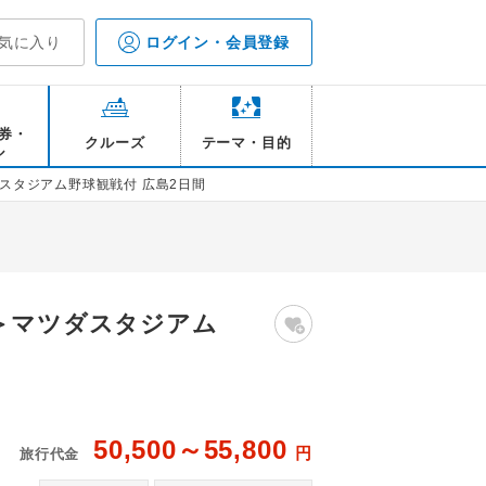
気に入り
ログイン・会員登録
券・
クルーズ
テーマ・目的
ル
スタジアム野球観戦付 広島2日間
＞マツダスタジアム
50,500～55,800
円
旅行代金
（※各自自由行動）
【