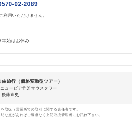
0570-02-2089
ご紹介するホテルを指定したコースです。
指定
はご利用いただけません。
おひとり様でバス席を2席利⽤できます。
ス2席利用
末年始はお休み
自由旅行（価格変動型ツアー）
-1 ニューピア竹芝サウスタワー
・後藤直史
行を取扱う営業所での取引に関する責任者です。
不明な点があればご遠慮なく上記取扱管理者にお訊ね下さい。