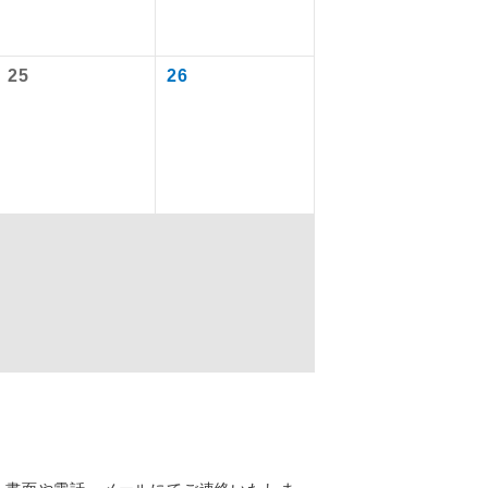
25
26
を訪ねるコー
もちまして、
込みはできま
配はいりませ
す。