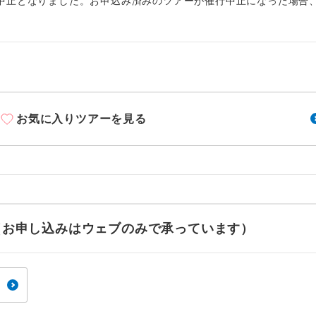
周りの音を気にせず、ガイドさんの説明をじっ
中止となりました。お申込み済みのツアーが催行中止になった場合
イヤホン
ができます。
1名様から出発可能な個人型プランです。
催行
2名様から出発可能な個人型プランです。
催行
おひとり様限定でご参加いただけるコースです
参加限定
お気に入りツアーを見る
1名様1室利用でも追加料金がかからないコース
室同代金
ご夫婦限定でご参加いただけるコースです。
限定
女性限定でご参加いただけるコースです。
限定
せ（お申し込みはウェブのみで承っています）
ご参加にあたり年齢に制限があるコースです。
限あり
利用航空会社が指定なので、ご出発の計画にと
社指定
す。