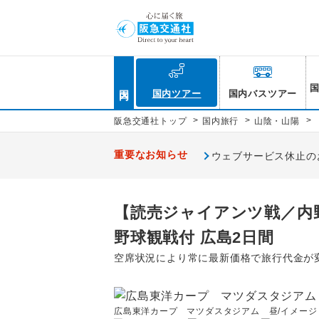
国内
国内ツアー
国内バスツアー
>
>
>
阪急交通社トップ
国内旅行
山陰・山陽
重要なお知らせ
ウェブサービス休止のお知
【読売ジャイアンツ戦／内
野球観戦付 広島2日間
空席状況により常に最新価格で旅行代金が
広島東洋カープ マツダスタジアム 昼/イメージ