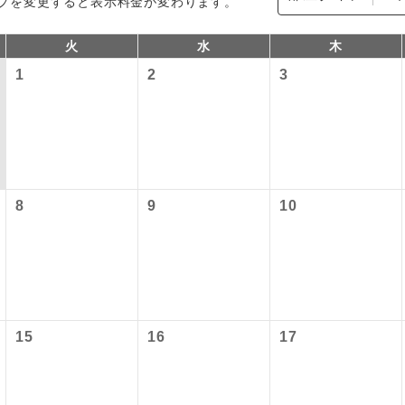
プを変更すると表示料金が変わります。
火
水
木
1
2
3
8
9
10
型ツアー」に関するご案内
コン
説明
往路出発空港（駅）から復路到着空港（駅）ま
同行
す。
アーとは
現地到着空港（駅）から最終日出発空港（駅）
15
16
17
設定する「個人包括旅行運賃」を利用したツアーです。
員同行
同行します。
時期・ご利用便の空席状況によって料金が変動いたします。
バスガイドが乗務し、車内での観光案内があり
ド乗務