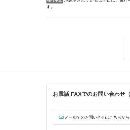
が表示されている出発日は、催行
催行中止
トラベル
す。
1名様
2名様
おひとり様
1名様1
ご夫婦
女性
お電話 FAXでのお問い合わ
年齢制
メールでのお問い合せはこちらから
航空会