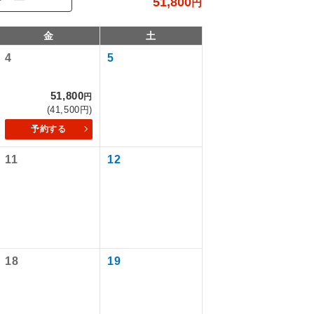
51,800
円
金
土
4
5
51,800
円
(41,500円)
予約する
11
12
で同行しま
まで添乗員が
18
19
ます。