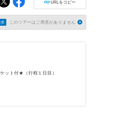
URLをコピー
このツアーはご用意がありません
請求
チケット付★（行程１日目）