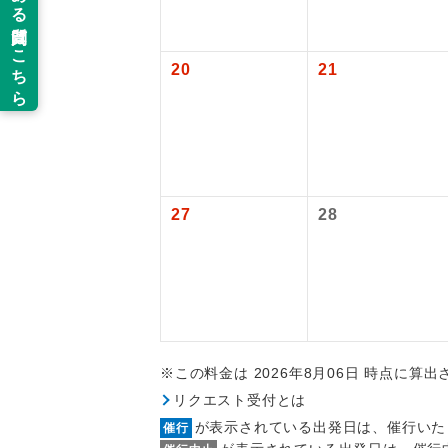
以下の注意事
新コ
お支払いにつ
20
21
お支払いは、
世界
お申し込みの
ご旅行の契約
絶
ご予約方法に
温
27
28
ウェブ限定コ
せん。
露天
大浴
全食事
※この料金は 2026年8月06日 時点に算
リクエスト受付とは
お部
が表示されている出発日は、催行いた
催行