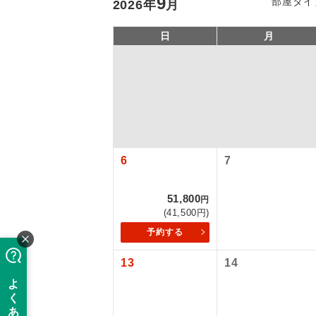
9
部屋タイ
2026
年
月
日
月
6
7
「価格変動
アイ
51,800
円
(41,500円)
添乗員
価格変動型ツ
予約する
13
14
航空会社が
現地添乗
お申し込み
バスガイ