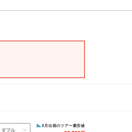
8
月出発のツアー最安値