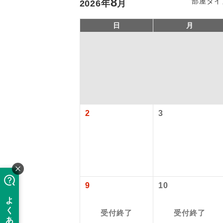
8
部屋タイ
2026
年
月
日
月
2
3
「価格変動
アイ
添乗員
価格変動型ツ
9
10
航空会社が
現地添乗
お申し込み
受付終了
受付終了
バスガイ