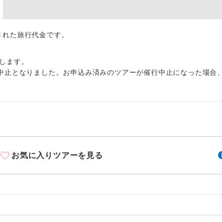
周りの音を気にせず、ガイドさんの説明をじっ
イヤホン
ができます。
1名様から出発可能な個人型プランです。
出された旅行代金です。
催行
2名様から出発可能な個人型プランです。
催行
します。
中止となりました。お申込み済みのツアーが催行中止になった場合
おひとり様限定でご参加いただけるコースです
参加限定
1名様1室利用でも追加料金がかからないコース
室同代金
ご夫婦限定でご参加いただけるコースです。
限定
女性限定でご参加いただけるコースです。
限定
お気に入りツアーを見る
ご参加にあたり年齢に制限があるコースです。
限あり
利用航空会社が指定なので、ご出発の計画にと
社指定
す。