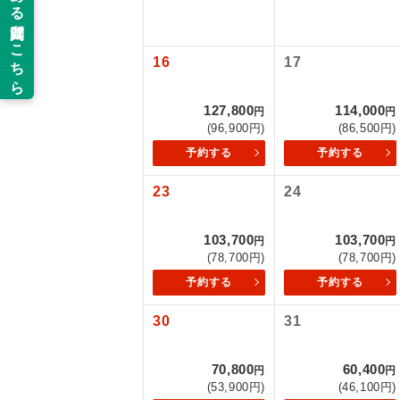
以下の注意事
新コ
お支払いにつ
16
17
お支払いは、
世界
お申し込みの
127,800
114,000
円
円
ご旅行の契約
(96,900円)
(86,500円)
絶
予約する
予約する
ご予約方法に
温
23
24
ウェブ限定コ
せん。
露天
103,700
103,700
円
円
大浴
(78,700円)
(78,700円)
予約する
予約する
全食事
30
31
お部
70,800
60,400
円
円
(53,900円)
(46,100円)