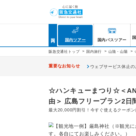
国内
国内ツアー
国内バスツアー
>
>
>
阪急交通社トップ
国内旅行
山陰・山陽
重要なお知らせ
ウェブサービス休止のお知
☆ハンキューまつり☆＜A
由＞ 広島フリープラン2日
最大20,000円割引！今すぐ使えるクーポ