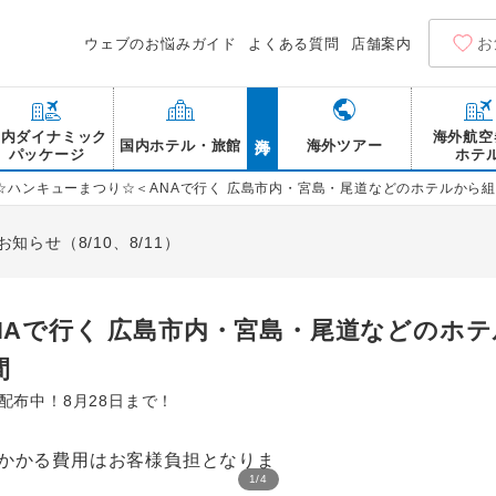
お
ウェブのお悩みガイド
よくある質問
店舗案内
海外
国内ダイナミック
海外航空
国内ホテル・旅館
海外ツアー
パッケージ
ホテ
☆ハンキューまつり☆＜ANAで行く 広島市内・宮島・尾道などのホテルから組
らせ（8/10、8/11）
NAで行く 広島市内・宮島・尾道などのホ
間
ン配布中！8月28日まで！
1
/
4