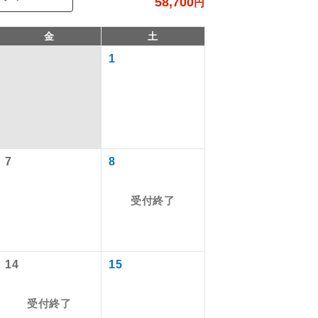
58,700
円
金
土
1
7
8
受付終了
で同行しま
まで添乗員が
14
15
受付終了
ます。