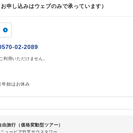
ご紹介するホテルを指定したコースです。
指定
せ（お申し込みはウェブのみで承っています）
おひとり様でバス席を2席利⽤できます。
ス2席利用
0570-02-2089
はご利用いただけません。
末年始はお休み
自由旅行（価格変動型ツアー）
-1 ニューピア竹芝サウスタワー