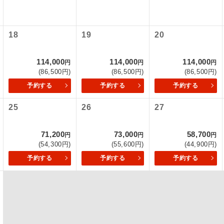
項をあらかじめご了承いただきますようお願いいたします。
初登場のコースです。
ース
いて
18
19
20
ユネスコに登録されている文化遺産や自然遺産
クレジットカード決済のみとなります。
遺産
スです。
最後にクレジットカード決済をしていただき、決済手続き完了を
114,000
114,000
114,000
円
円
円
が成立となります。
(86,500円)
(86,500円)
(86,500円)
絶景スポットに立ち寄るコースです。
景
予約する
予約する
予約する
ついて
温泉地にも宿泊するコースです。
泉
25
26
27
ースとなりますので、コールセンター及びカウンターでのお申し
ご宿泊ホテルに露天風呂が付いています。
風呂
71,200
73,000
58,700
円
円
円
ご宿泊ホテルに大浴場が付いています。
場
(54,300円)
(55,600円)
(44,900円)
予約する
予約する
予約する
全てのお食事が付いていますので、お食事の心
付き
ん。（機内食を除く）
お部屋にてゆっくりとお召し上がりいただけま
屋食