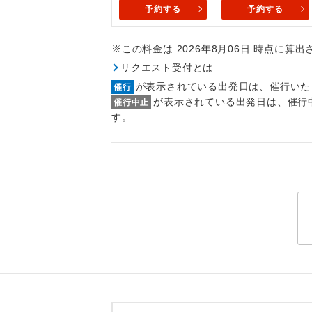
トラベル
予約する
予約する
※この料金は 2026年8月06日 時点に算
1名様
リクエスト受付とは
2名様
が表示されている出発日は、催行いた
催行
が表示されている出発日は、催行
催行中止
おひとり様
す。
1名様1
ご夫婦
女性
年齢制
航空会