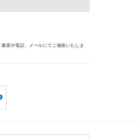
くり聞くこと
、書面や電話、メールにてご連絡いたしま
。
です。
ても便利で