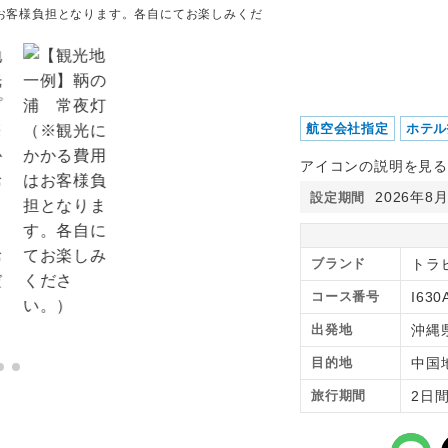
お客様負担となります。各自にてお楽しみくだ
【観光地一例】瀬戸内しま
す。各自にてお楽しみくだ
航空会社指定
ホテル
アイコンの説明を見る
2026年8
設定期間
ブランド
トラピ
コース番号
I630
出発地
沖縄
目的地
中国
旅行期間
2日