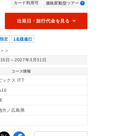
カード利用可
価格変動型ツアー
なみ海道 多々羅大橋（※観光にかかる費用はお客様負担となりま
【
さい。）
お
出発日・旅行代金を見る
指定
1名様催行
＞＞
月15日～2027年3月31日
コース情報
ックス ITT
A10
県
地方／広島県
間