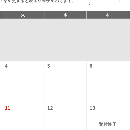
プを変更すると表示料金が変わります。
火
水
木
4
5
6
型ツアー」に関するご案内
コン
説明
往路出発空港（駅）から復路到着空港（駅）ま
同行
す。
アーとは
現地到着空港（駅）から最終日出発空港（駅）
11
12
13
設定する「個人包括旅行運賃」を利用したツアーです。
員同行
同行します。
時期・ご利用便の空席状況によって料金が変動いたします。
受付終了
バスガイドが乗務し、車内での観光案内があり
ド乗務