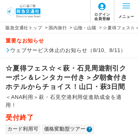
「価格変動型ツアー」に関するご案内
ログイン
メニュー
会員登録
>
>
>
阪急交通社トップ
国内旅行
山陰・山陽
☆夏得フェス☆
アイコン
説明
重要なお知らせ
価格変動型ツアーとは
往路出発空港（駅）から復路到着空港
ウェブサービス休止のお知らせ（8/10、8/11）
添乗員同行
（駅）まで同行します。
航空会社が設定する「個人包括旅行運
☆夏得フェス☆＜萩・石見周遊割引ク
現地添乗員同
賃」を利用したツアーです。
現地到着空港（駅）から最終日出発空港
行
（駅）まで添乗員が同行します。
ーポン＆レンタカー付き＞夕朝食付き
お申し込み時期・ご利用便の空席状況に
ホテルからチョイス！山口・萩3日間
よって料金が変動いたします。
バスガイド乗
バスガイドが乗務し、車内での観光案内
務
＜ANA利用＞萩・石見空港利用促進助成金を適
があります。
用！
以下の注意事項をあらかじめご了承いただき
新コース
初登場のコースです。
ますようお願いいたします。
受付終了
ユネスコに登録されている文化遺産や自
カード利用可
価格変動型ツアー
世界遺産
お支払いについて
然遺産を訪ねるコースです。