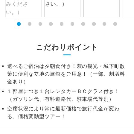
1名様から出発可能な個人型プランで
1名様催行
す。
2名様から出発可能な個人型プランで
2名様催行
す。
こだわりポイント
おひとり様参
おひとり様限定でご参加いただけるコー
加限定
スです。
選べるご宿泊は夕朝食付き！萩の観光・城下町散
1名様1室同代
1名様1室利用でも追加料金がかからない
策に便利な立地の旅館をご用意！（一部、割増料
金
コースです。
金あり）
ご夫婦限定でご参加いただけるコースで
１部屋につき１台レンタカーＢＣクラス付き！
ご夫婦限定
す。
（ガソリン代、有料道路代、駐車場代等別）
空席状況により常に最新価格で旅行代金が変わ
女性限定でご参加いただけるコースで
女性限定
す。
る、価格変動型ツアー！
ご参加にあたり年齢に制限があるコース
年齢制限あり
です。