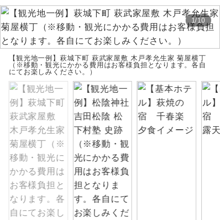
お支払いは、クレジットカード決済のみとな
絶景
絶景スポットに立ち寄るコースです。
1
/
10
ります。
お申し込みの最後にクレジットカード決済を
温泉
温泉地にも宿泊するコースです。
していただき、決済手続き完了をもちまし
【観光地一例】萩城下町 萩武家屋敷 木戸孝允生家 菊屋横丁
て、ご旅行の契約が成立となります。
（※移動・観光にかかる費用はお客様負担となります。各自
ご宿泊ホテルに露天風呂が付いていま
にてお楽しみください。）
露天風呂
す。
ご予約方法について
大浴場
ご宿泊ホテルに大浴場が付いています。
ウェブ限定コースとなりますので、コールセ
ンター及びカウンターでのお申し込みはでき
全てのお食事が付いていますので、お食
ません。
全食事付き
事の心配はいりません。（機内食を除
く）
お部屋にてゆっくりとお召し上がりいた
お部屋食
だけます。
トラベルイヤ
周りの音を気にせず、ガイドさんの説明
ホン
をじっくり聞くことができます。