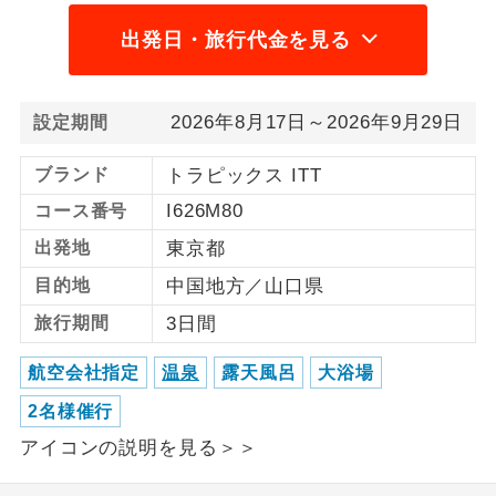
出発日・旅行代金を見る
利用航空会社が指定なので、ご出発の計
航空会社指定
画にとても便利です。
ご紹介するホテルを指定したコースで
2026年8月17日～2026年9月29日
設定期間
ホテル指定
す。
ブランド
トラピックス ITT
おひとり様バ
おひとり様でバス席を2席利⽤できま
ス2席利用
I626M80
コース番号
す。
出発地
東京都
目的地
中国地方／山口県
旅行期間
3日間
航空会社指定
温泉
露天風呂
大浴場
2名様催行
アイコンの説明を見る＞＞