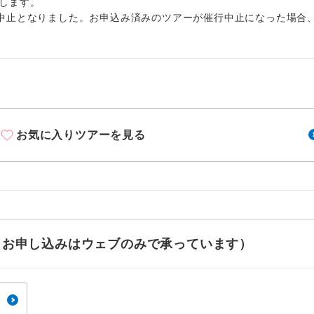
周りの音を気にせず、ガイドさんの説明をじっ
します。
イヤホン
ができます。
中止となりました。お申込み済みのツアーが催行中止になった場合
1名様から出発可能な個人型プランです。
催行
2名様から出発可能な個人型プランです。
催行
おひとり様限定でご参加いただけるコースです
参加限定
お気に入りツアーを見る
1名様1室利用でも追加料金がかからないコース
室同代金
ご夫婦限定でご参加いただけるコースです。
限定
女性限定でご参加いただけるコースです。
限定
ご参加にあたり年齢に制限があるコースです。
せ（お申し込みはウェブのみで承っています）
限あり
利用航空会社が指定なので、ご出発の計画にと
社指定
す。