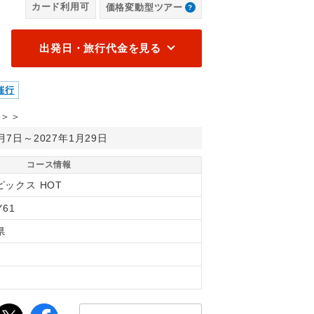
カード利用可
価格変動型ツアー
出発日・旅行代金を見る
催行
＞＞
1月7日～2027年1月29日
コース情報
ピックス HOT
Y61
県
縄
間