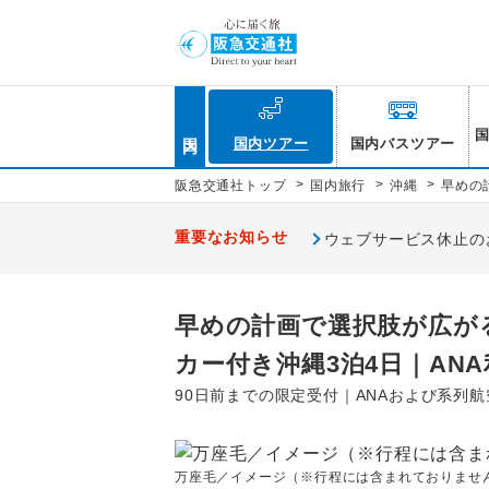
国内
国内ツアー
国内バスツアー
>
>
>
阪急交通社トップ
国内旅行
沖縄
早めの
重要なお知らせ
ウェブサービス休止のお知
早めの計画で選択肢が広が
カー付き沖縄3泊4日｜ANA
90日前までの限定受付｜ANAおよび系列
万座毛／イメージ（※行程には含まれておりませ