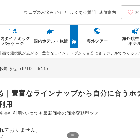
お
ウェブのお悩みガイド
よくある質問
店舗案内
海外
国内ダイナミック
海外航空
国内ホテル・旅館
海外ツアー
パッケージ
ホテ
計画で選択肢が広がる｜豊富なラインナップから自分に合うホテルでつくるレン
らせ（8/10、8/11）
る｜豊富なラインナップから自分に合うホ
利用
航空会社利用×いつでも最新価格の価格変動型ツアー
1
/
8
ん）
アメリカンビレッジ/観光