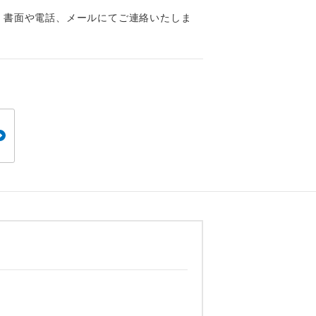
くり聞くこと
、書面や電話、メールにてご連絡いたしま
。
です。
ても便利で