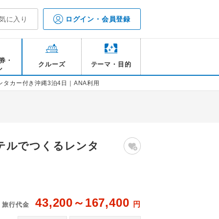
気に入り
ログイン・会員登録
券・
クルーズ
テーマ・目的
ル
タカー付き沖縄3泊4日｜ANA利用
テルでつくるレンタ
43,200～167,400
円
旅行代金
イメージ（※行程には含まれておりません）
ニ