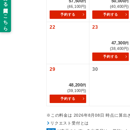
57,500
50,000
円
円
以下の注意事
(46,100円)
(40,400円)
新コ
予約する
予約する
お支払いにつ
お支払いは、
22
23
世界
お申し込みの
ご旅行の契約
47,300
円
絶
(38,400円)
ご予約方法に
予約する
温
ウェブ限定コ
29
30
せん。
露天
大浴
48,200
円
(39,100円)
予約する
全食事
※この料金は 2026年8月08日 時点に算
お部
リクエスト受付とは