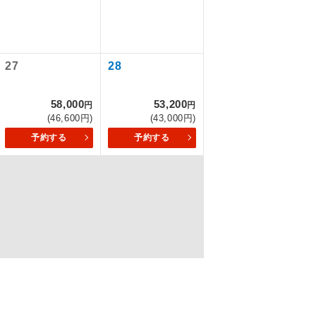
を訪ねるコー
27
28
もちまして、
58,000
53,200
円
円
(46,600円)
(43,000円)
予約する
予約する
込みはできま
配はいりませ
す。