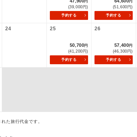
47,900
64,600
円
円
項をあらかじめご了承いただきますようお願いいたします。
(39,000円)
(51,600円)
初登場のコースです。
ース
予約する
予約する
いて
ユネスコに登録されている文化遺産や自然遺産
クレジットカード決済のみとなります。
24
25
26
遺産
スです。
最後にクレジットカード決済をしていただき、決済手続き完了を
が成立となります。
50,700
57,400
絶景スポットに立ち寄るコースです。
円
円
景
(41,200円)
(46,300円)
ついて
温泉地にも宿泊するコースです。
予約する
予約する
泉
ースとなりますので、コールセンター及びカウンターでのお申し
ご宿泊ホテルに露天風呂が付いています。
風呂
ご宿泊ホテルに大浴場が付いています。
場
全てのお食事が付いていますので、お食事の心
付き
ん。（機内食を除く）
出された旅行代金です。
お部屋にてゆっくりとお召し上がりいただけま
屋食