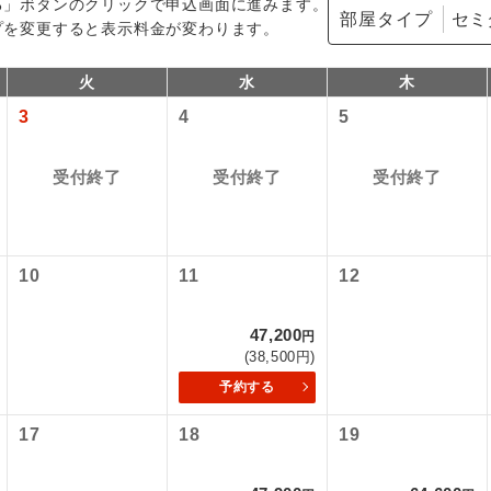
る」ボタンのクリックで申込画面に進みます。
部屋タイプ
プを変更すると表示料金が変わります。
火
水
木
3
4
5
受付終了
受付終了
受付終了
型ツアー」に関するご案内
10
11
12
コン
説明
往路出発空港（駅）から復路到着空港（駅）ま
47,200
円
同行
す。
アーとは
(38,500円)
予約する
現地到着空港（駅）から最終日出発空港（駅）
設定する「個人包括旅行運賃」を利用したツアーです。
員同行
同行します。
17
18
19
時期・ご利用便の空席状況によって料金が変動いたします。
バスガイドが乗務し、車内での観光案内があり
ド乗務