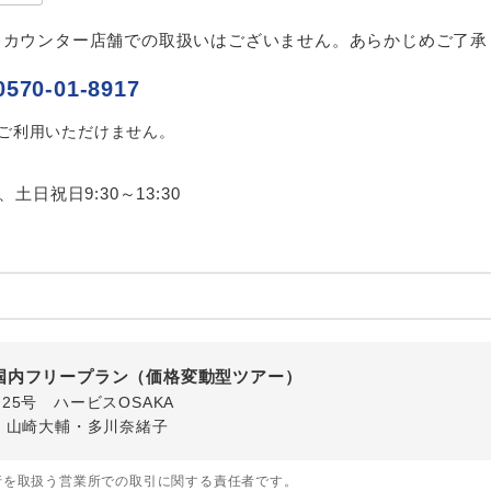
ご紹介するホテルを指定したコースです。
指定
、カウンター店舗での取扱いはございません。あらかじめご了承
おひとり様でバス席を2席利⽤できます。
ス2席利用
0570-01-8917
はご利用いただけません。
0、土日祝日9:30～13:30
国内フリープラン（価格変動型ツアー）
番25号 ハービスOSAKA
・山崎大輔・多川奈緒子
行を取扱う営業所での取引に関する責任者です。