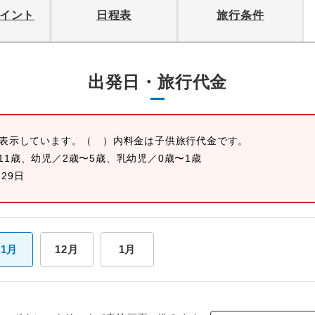
イント
日程表
旅行条件
出発日・旅行代金
を表示しています。
（ ）内料金は子供旅行代金です。
11歳、幼児／2歳〜5歳、乳幼児／0歳〜1歳
月29日
11月
12月
1月