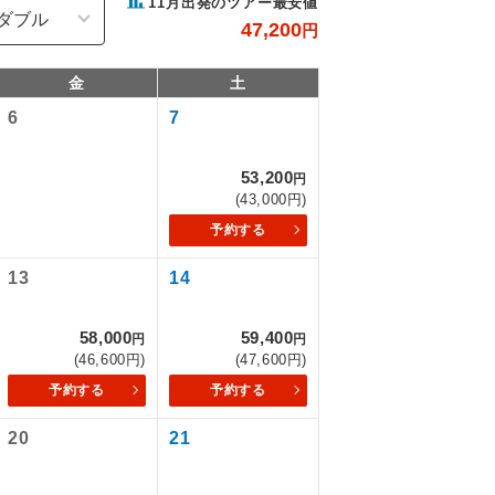
11
月出発のツアー最安値
47,200
円
金
土
6
7
53,200
円
(43,000円)
予約する
13
14
で同行しま
58,000
59,400
円
円
(46,600円)
(47,600円)
予約する
予約する
まで添乗員が
20
21
ます。