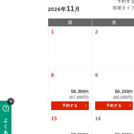
「予約す
11
部屋タイ
2026
年
月
日
月
1
2
「価格変動
8
9
アイ
59,300
50,100
円
円
添乗員
価格変動型ツ
(47,400円)
(40,600円)
予約する
予約する
航空会社が
現地添乗
15
16
お申し込み
バスガイ