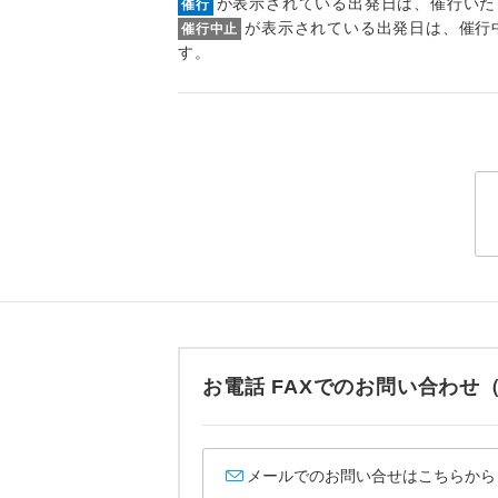
が表示されている出発日は、催行いた
催行
トラベル
が表示されている出発日は、催行
催行中止
す。
1名様
2名様
おひとり様
1名様1
ご夫婦
女性
お電話 FAXでのお問い合わ
年齢制
航空会
メールでのお問い合せはこちらから