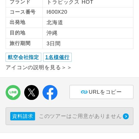
ブランド
トラピックス HOT
I600X20
コース番号
利用航空会社が指定なので、ご出発の計
航空会社指定
画にとても便利です。
出発地
北海道
ご紹介するホテルを指定したコースで
目的地
沖縄
ホテル指定
す。
旅行期間
3日間
おひとり様バ
おひとり様でバス席を2席利⽤できま
航空会社指定
1名様催行
ス2席利用
す。
アイコンの説明を見る＞＞
URLをコピー
このツアーはご用意がありません
資料請求