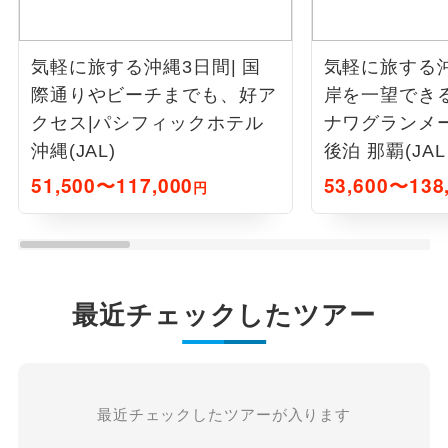
気軽に旅する沖縄3日間| 国
気軽に旅する沖
際通りやビーチまでも、好ア
岸を一望でき
クセス|パシフィックホテル
ナワグランメ
沖縄(JAL)
後泊 那覇(J
付)
51,500〜117,000
53,600〜138
円
最近チェックしたツアー
最近チェックしたツアーが入ります