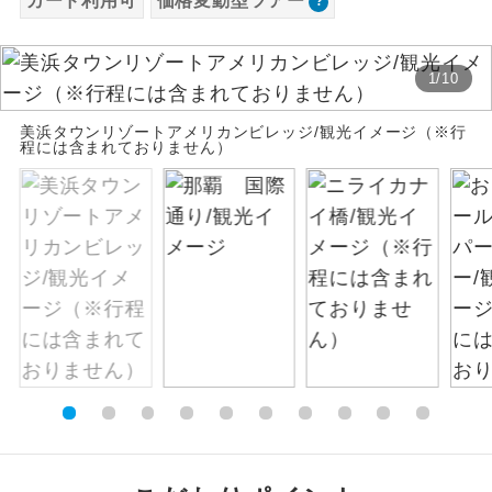
カード利用可
価格変動型ツアー
お支払いは、クレジットカード決済のみとな
絶景
絶景スポットに立ち寄るコースです。
ります。
1
/
10
お申し込みの最後にクレジットカード決済を
温泉
温泉地にも宿泊するコースです。
していただき、決済手続き完了をもちまし
美浜タウンリゾートアメリカンビレッジ/観光イメージ（※行
て、ご旅行の契約が成立となります。
程には含まれておりません）
ご宿泊ホテルに露天風呂が付いていま
露天風呂
す。
ご予約方法について
大浴場
ご宿泊ホテルに大浴場が付いています。
ウェブ限定コースとなりますので、コールセ
ンター及びカウンターでのお申し込みはでき
全てのお食事が付いていますので、お食
ません。
全食事付き
事の心配はいりません。（機内食を除
く）
お部屋にてゆっくりとお召し上がりいた
お部屋食
だけます。
トラベルイヤ
周りの音を気にせず、ガイドさんの説明
ホン
をじっくり聞くことができます。