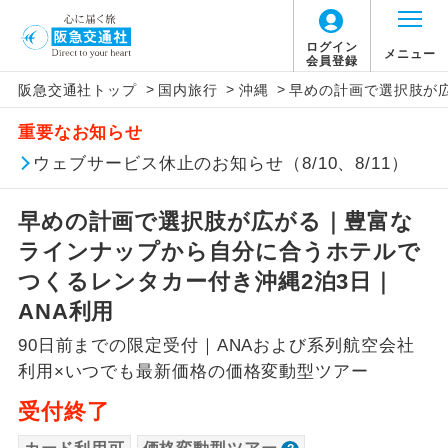
「価格変動型ツアー」に関するご案内
ログイン
メニュー
会員登録
>
>
>
阪急交通社トップ
国内旅行
沖縄
早めの計画で選択肢が
アイコン
説明
重要なお知らせ
価格変動型ツアーとは
往路出発空港（駅）から復路到着空港
ウェブサービス休止のお知らせ（8/10、8/11）
添乗員同行
（駅）まで同行します。
航空会社が設定する「個人包括旅行運
早めの計画で選択肢が広がる｜豊富な
現地添乗員同
賃」を利用したツアーです。
現地到着空港（駅）から最終日出発空港
行
（駅）まで添乗員が同行します。
ラインナップから自分に合うホテルで
お申し込み時期・ご利用便の空席状況に
つくるレンタカー付き沖縄2泊3日｜
よって料金が変動いたします。
バスガイド乗
バスガイドが乗務し、車内での観光案内
ANA利用
務
があります。
90日前までの限定受付｜ANAおよび系列航空会社
以下の注意事項をあらかじめご了承いただき
新コース
初登場のコースです。
利用×いつでも最新価格の価格変動型ツアー
ますようお願いいたします。
受付終了
ユネスコに登録されている文化遺産や自
世界遺産
お支払いについて
然遺産を訪ねるコースです。