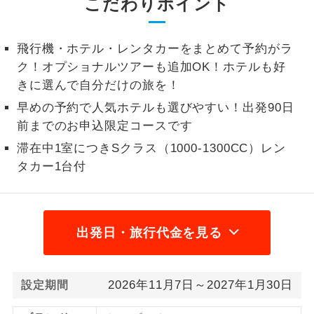
こだわりポイント
1名様から出発可能な個人型プランで
1名様催行
す。
飛行機・ホテル・レンタカーをまとめて予約がラ
ク！オプショナルツアーも追加OK！ホテルも好
2名様から出発可能な個人型プランで
2名様催行
す。
きに選んで自分だけの旅を！
早めの予約で人気ホテルも選びやすい！出発90日
おひとり様参
おひとり様限定でご参加いただけるコー
加限定
前までのお申込限定コースです
スです。
滞在中1室につきSクラス（1000-1300CC）レン
1名様1室同代
1名様1室利用でも追加料金がかからない
タカー1台付
金
コースです。
ご夫婦限定でご参加いただけるコースで
ご夫婦限定
す。
出発日・旅行代金を見る
女性限定でご参加いただけるコースで
女性限定
す。
2026年11月7日～2027年1月30日
設定期間
ご参加にあたり年齢に制限があるコース
年齢制限あり
です。