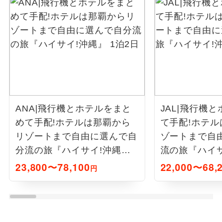
ANA|飛行機とホテルをまと
JAL|飛行機
めて手配!ホテルは那覇から
て手配!ホテ
リゾートまで自由に選んで自
ゾートまで自
分流の旅『ハイサイ!沖縄』
流の旅『ハイサ
1泊2日
泊2日
23,800〜78,100
22,000〜68,
円