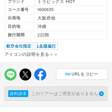
ブランド
トラピックス HOT
I600435
コース番号
利用航空会社が指定なので、ご出発の計
航空会社指定
画にとても便利です。
出発地
大阪府他
ご紹介するホテルを指定したコースで
目的地
沖縄
ホテル指定
す。
旅行期間
2日間
おひとり様バ
おひとり様でバス席を2席利⽤できま
航空会社指定
1名様催行
ス2席利用
す。
アイコンの説明を見る＞＞
URLをコピー
このツアーはご用意がありません
資料請求