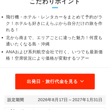
こだわりポイント
1名様から出発可能な個人型プランで
1名様催行
す。
飛行機・ホテル・レンタカーをまとめて予約がラ
ク！ホテルも好きにえらぶから自分だけの旅を作
2名様から出発可能な個人型プランで
2名様催行
す。
れる！
北から南まで、エリアごとに違った魅力！何度も
おひとり様参
おひとり様限定でご参加いただけるコー
加限定
通いたくなる島・沖縄
スです。
ANAおよび系列航空会社で行く、いつでも最新価
1名様1室同代
1名様1室利用でも追加料金がかからない
格！空席状況により価格が変動するツアー
金
コースです。
ご夫婦限定でご参加いただけるコースで
ご夫婦限定
す。
出発日・旅行代金を見る
女性限定でご参加いただけるコースで
女性限定
す。
2026年8月17日～2027年1月31日
設定期間
ご参加にあたり年齢に制限があるコース
年齢制限あり
です。