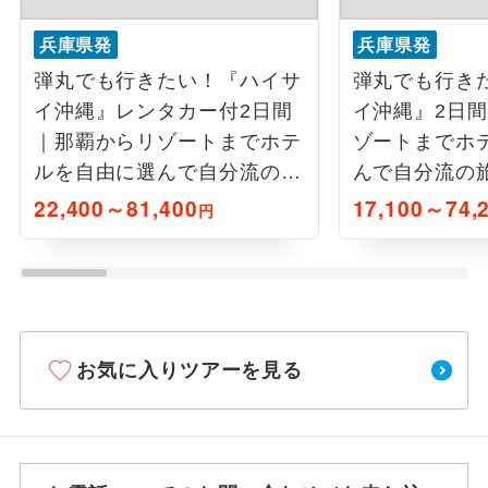
兵庫県発
兵庫県発
弾丸でも行きたい！『ハイサ
弾丸でも行き
イ沖縄』レンタカー付2日間
イ沖縄』2日
｜那覇からリゾートまでホテ
ゾートまでホ
ルを自由に選んで自分流の旅
んで自分流の
を（スカイマーク）
ーク利用）
22,400～81,400
17,100～74,
円
お気に入りツアーを見る