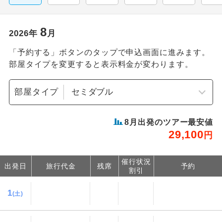
8
2026
年
月
「予約する」ボタンのタップで申込画面に進みます。
部屋タイプを変更すると表示料金が変わります。
部屋タイプ
8
月出発のツアー最安値
29,100
円
催行状況
出発日
旅行代金
残席
予約
割引
1
(土)