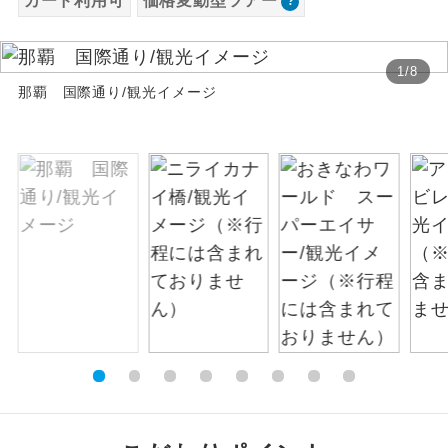
カード利用可
価格変動型ツアー
お支払いは、クレジットカード決済のみとな
絶景
絶景スポットに立ち寄るコースです。
ります。
1
/
8
お申し込みの最後にクレジットカード決済を
温泉
那覇 国際通り/観光イメージ
温泉地にも宿泊するコースです。
していただき、決済手続き完了をもちまし
て、ご旅行の契約が成立となります。
ご宿泊ホテルに露天風呂が付いていま
露天風呂
す。
ご予約方法について
大浴場
ご宿泊ホテルに大浴場が付いています。
ウェブ限定コースとなりますので、コールセ
ンター及びカウンターでのお申し込みはでき
全てのお食事が付いていますので、お食
ません。
全食事付き
事の心配はいりません。（機内食を除
く）
お部屋にてゆっくりとお召し上がりいた
お部屋食
だけます。
トラベルイヤ
周りの音を気にせず、ガイドさんの説明
ホン
をじっくり聞くことができます。