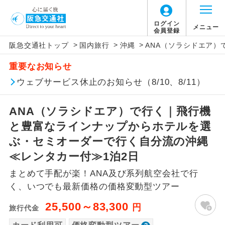
「価格変動型ツアー」に関するご案内
ログイン
メニュー
会員登録
>
>
>
阪急交通社トップ
国内旅行
沖縄
ANA（ソラシドエア
アイコン
説明
重要なお知らせ
価格変動型ツアーとは
往路出発空港（駅）から復路到着空港
ウェブサービス休止のお知らせ（8/10、8/11）
添乗員同行
（駅）まで同行します。
航空会社が設定する「個人包括旅行運
ANA（ソラシドエア）で行く｜飛行機
現地添乗員同
賃」を利用したツアーです。
現地到着空港（駅）から最終日出発空港
行
（駅）まで添乗員が同行します。
と豊富なラインナップからホテルを選
お申し込み時期・ご利用便の空席状況に
ぶ・セミオーダーで行く自分流の沖縄
よって料金が変動いたします。
バスガイド乗
バスガイドが乗務し、車内での観光案内
≪レンタカー付≫1泊2日
務
があります。
まとめて手配が楽！ANA及び系列航空会社で行
以下の注意事項をあらかじめご了承いただき
新コース
初登場のコースです。
く、いつでも最新価格の価格変動型ツアー
ますようお願いいたします。
25,500～83,300
円
旅行代金
ユネスコに登録されている文化遺産や自
世界遺産
お支払いについて
然遺産を訪ねるコースです。