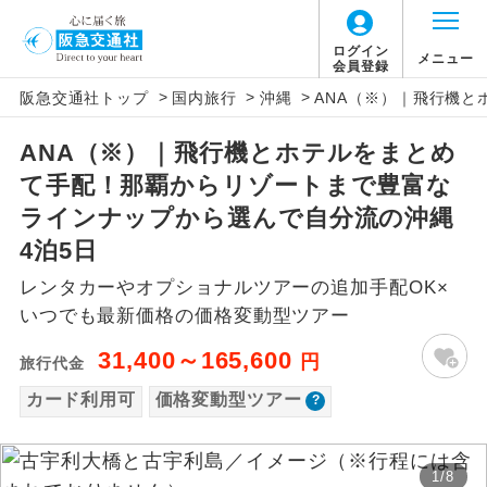
「価格変動型ツアー」に関するご案内
ログイン
メニュー
会員登録
>
>
>
阪急交通社トップ
国内旅行
沖縄
ANA（※）｜飛行機と
アイコン
説明
ANA（※）｜飛行機とホテルをまとめ
価格変動型ツアーとは
往路出発空港（駅）から復路到着空港
添乗員同行
て手配！那覇からリゾートまで豊富な
（駅）まで同行します。
航空会社が設定する「個人包括旅行運
ラインナップから選んで自分流の沖縄
現地添乗員同
賃」を利用したツアーです。
現地到着空港（駅）から最終日出発空港
4泊5日
行
（駅）まで添乗員が同行します。
お申し込み時期・ご利用便の空席状況に
レンタカーやオプショナルツアーの追加手配OK×
よって料金が変動いたします。
いつでも最新価格の価格変動型ツアー
バスガイド乗
バスガイドが乗務し、車内での観光案内
務
があります。
31,400～165,600
円
旅行代金
以下の注意事項をあらかじめご了承いただき
新コース
カード利用可
価格変動型ツアー
初登場のコースです。
ますようお願いいたします。
ユネスコに登録されている文化遺産や自
世界遺産
お支払いについて
然遺産を訪ねるコースです。
1
/
8