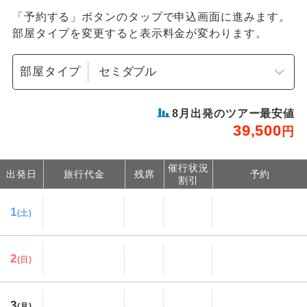
「予約する」ボタンのタップで申込画面に進みます。
部屋タイプを変更すると表示料金が変わります。
部屋タイプ
8
月出発のツアー最安値
39,500
円
催行状況
出発日
旅行代金
残席
予約
割引
1
(土)
2
(日)
3
(月)