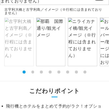
お支払いは、クレジットカード決済のみとな
絶景
古宇利大橋と古宇利島／イメージ（※行程には含まれており
絶景スポットに立ち寄るコースです。
ります。
ません）
お申し込みの最後にクレジットカード決済を
温泉
温泉地にも宿泊するコースです。
していただき、決済手続き完了をもちまし
て、ご旅行の契約が成立となります。
ご宿泊ホテルに露天風呂が付いていま
露天風呂
す。
ご予約方法について
大浴場
ご宿泊ホテルに大浴場が付いています。
ウェブ限定コースとなりますので、コールセ
ンター及びカウンターでのお申し込みはでき
全てのお食事が付いていますので、お食
ません。
全食事付き
事の心配はいりません。（機内食を除
く）
お部屋にてゆっくりとお召し上がりいた
お部屋食
こだわりポイント
だけます。
トラベルイヤ
周りの音を気にせず、ガイドさんの説明
ホン
をじっくり聞くことができます。
飛行機とホテルをまとめて予約がラク！オプショ