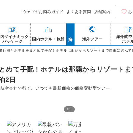
お
ウェブのお悩みガイド
よくある質問
店舗案内
海外
国内ダイナミック
海外航空
国内ホテル・旅館
海外ツアー
パッケージ
ホテ
｜飛行機とホテルをまとめて手配！ホテルは那覇からリゾートまで自由に選んで自
まとめて手配！ホテルは那覇からリゾートま
泊2日
列航空会社で行く、いつでも最新価格の価格変動型ツアー
1
/
8
ニライカナイ橋/観光イメ