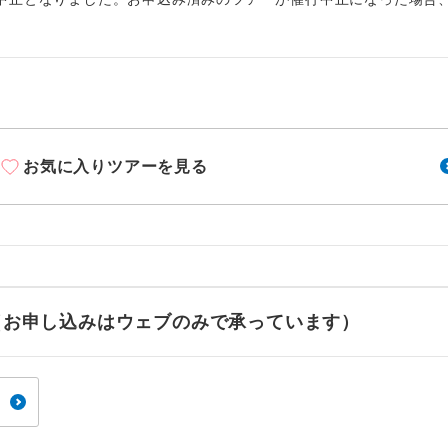
お気に入りツアーを見る
型ツアー」に関するご案内
コン
説明
往路出発空港（駅）から復路到着空港（駅）ま
同行
せ（お申し込みはウェブのみで承っています）
す。
アーとは
現地到着空港（駅）から最終日出発空港（駅）
設定する「個人包括旅行運賃」を利用したツアーです。
員同行
同行します。
時期・ご利用便の空席状況によって料金が変動いたします。
バスガイドが乗務し、車内での観光案内があり
ド乗務