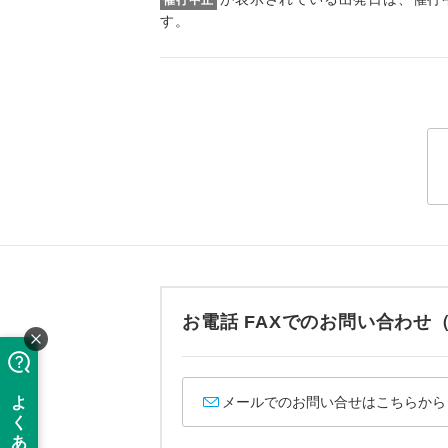
す。
「価格変動
アイ
添乗員
お電話 FAXでのお問い合わ
価格変動型ツ
航空会社が
現地添乗
お申し込み
メールでのお問い合せはこちらから
バスガイ