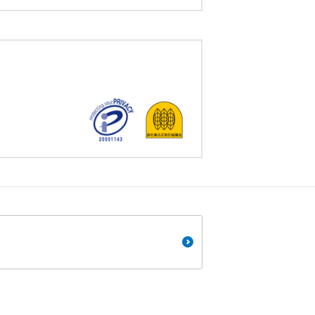
くり聞くこと
。
です。
ても便利で