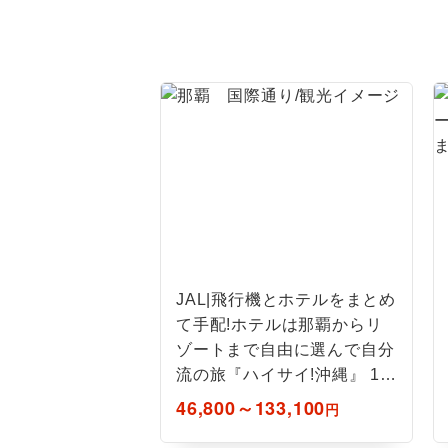
ホテル
おひとり様バ
JAL|飛行機とホテルをまとめ
て手配!ホテルは那覇からリ
ゾートまで自由に選んで自分
流の旅『ハイサイ!沖縄』 1泊
2日
46,800～133,100
円