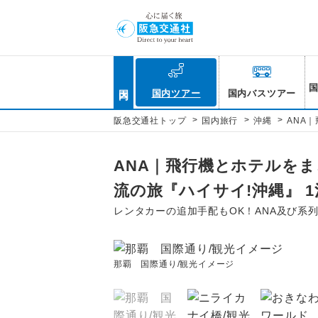
国内
国内ツアー
国内バスツアー
>
>
>
阪急交通社トップ
国内旅行
沖縄
ANA
ANA｜飛行機とホテルを
流の旅『ハイサイ!沖縄』 1
レンタカーの追加手配もOK！ANA及び系
那覇 国際通り/観光イメージ