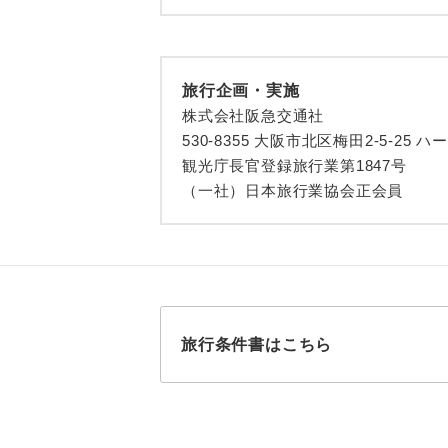
トラベル
1名様
旅行企画・実施
株式会社阪急交通社
2名様
530-8355 大阪市北区梅田2-5-25 ハ
おひとり様
観光庁長官登録旅行業第1847号
（一社）日本旅行業協会正会員
1名様1
ご夫婦
女性
旅行条件書はこちら
年齢制
航空会