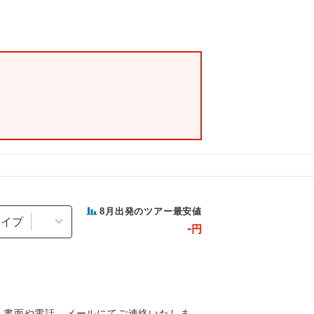
8
月出発のツアー最安値
タイプ
-
円
、書面や電話、メールにてご連絡いたしま