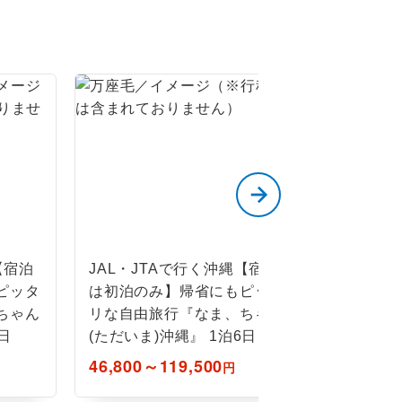
【宿泊
JAL・JTAで行く沖縄【宿泊
JALで行
ピッタ
は初泊のみ】帰省にもピッタ
【連泊限
ちゃん
リな自由旅行『なま、ちゃん
からホテ
日
(ただいま)沖縄』 1泊6日
分流の旅
46,800～119,500
31,900～
円