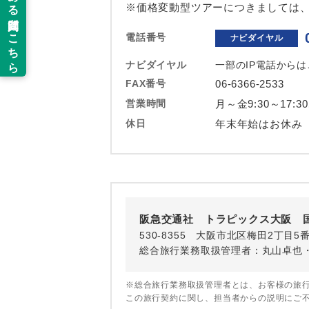
以下の注意事
※価格変動型ツアーにつきましては
新コ
電話番号
ナビダイヤル
お支払いにつ
お支払いは、
世界
ナビダイヤル
一部のIP電話から
お申し込みの
FAX番号
06-6366-2533
ご旅行の契約
営業時間
月～金9:30～17:3
絶
休日
年末年始はお休み
ご予約方法に
温
ウェブ限定コ
せん。
露天
大浴
阪急交通社 トラピックス大阪 
530-8355 大阪市北区梅田2丁目5
全食事
総合旅行業務取扱管理者：丸山卓也
お部
※総合旅行業務取扱管理者とは、お客様の旅
この旅行契約に関し、担当者からの説明にご