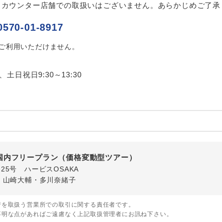
項をあらかじめご了承いただきますようお願いいたします。
、カウンター店舗での取扱いはございません。あらかじめご了承
初登場のコースです。
ース
0570-01-8917
いて
ユネスコに登録されている文化遺産や自然遺産
クレジットカード決済のみとなります。
遺産
はご利用いただけません。
スです。
最後にクレジットカード決済をしていただき、決済手続き完了を
が成立となります。
絶景スポットに立ち寄るコースです。
0、土日祝日9:30～13:30
景
ついて
温泉地にも宿泊するコースです。
泉
ースとなりますので、コールセンター及びカウンターでのお申し
ご宿泊ホテルに露天風呂が付いています。
風呂
ご宿泊ホテルに大浴場が付いています。
場
国内フリープラン（価格変動型ツアー）
全てのお食事が付いていますので、お食事の心
番25号 ハービスOSAKA
付き
ん。（機内食を除く）
・山崎大輔・多川奈緒子
お部屋にてゆっくりとお召し上がりいただけま
屋食
行を取扱う営業所での取引に関する責任者です。
不明な点があればご遠慮なく上記取扱管理者にお訊ね下さい。