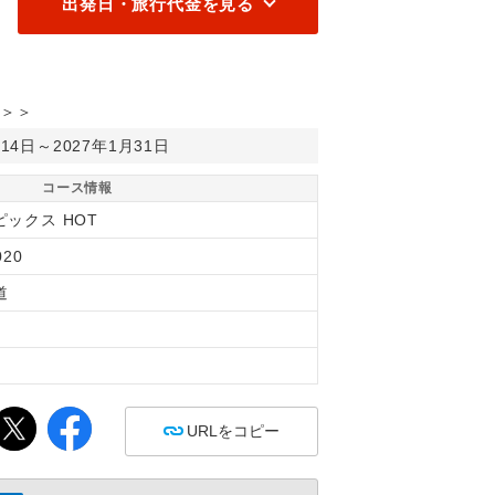
出発日・旅行代金を見る
＞＞
月14日～2027年1月31日
コース情報
ピックス HOT
020
道
縄
間
URLをコピー