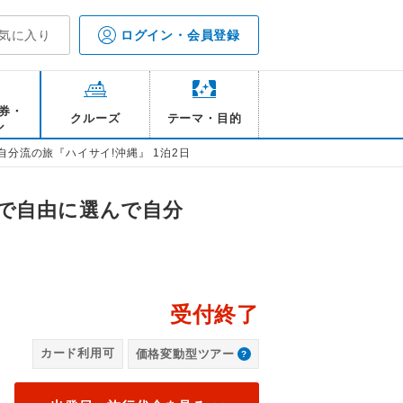
気に入り
ログイン・会員登録
券・
クルーズ
テーマ・目的
ル
分流の旅『ハイサイ!沖縄』 1泊2日
で自由に選んで自分
受付終了
ージ（※行程には含まれておりません）
カード利用可
価格変動型ツアー
お