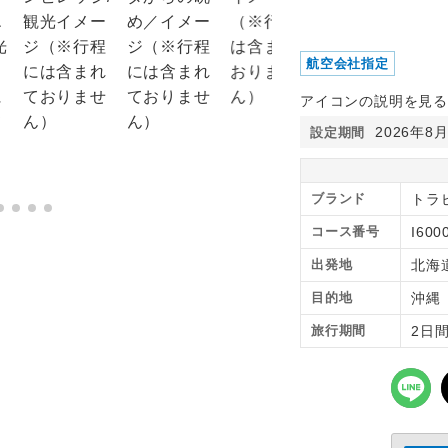
航空会社指定
アイコンの説明を見る
2026年8
設定期間
ブランド
トラ
コース番号
I600
出発地
北海
目的地
沖
旅行期間
2日