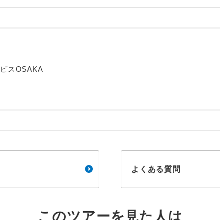
周りの音を気にせず、ガイドさんの説明をじっ
イヤホン
ができます。
1名様から出発可能な個人型プランです。
催行
2名様から出発可能な個人型プランです。
催行
ービスOSAKA
おひとり様限定でご参加いただけるコースです
参加限定
1名様1室利用でも追加料金がかからないコース
室同代金
ご夫婦限定でご参加いただけるコースです。
限定
女性限定でご参加いただけるコースです。
限定
よくある質問
ご参加にあたり年齢に制限があるコースです。
限あり
利用航空会社が指定なので、ご出発の計画にと
社指定
す。
このツアーを見た人は