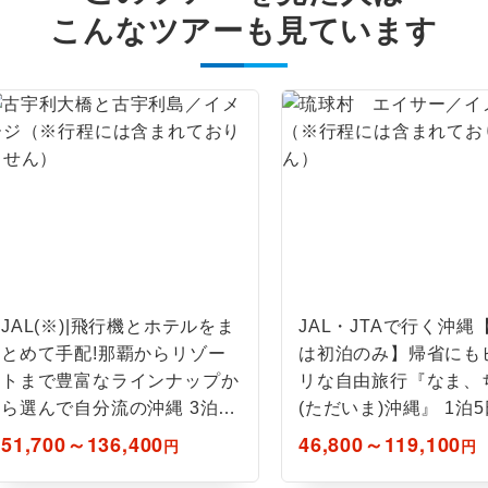
ご紹介するホテルを指定したコースです。
指定
こんなツアーも見ています
おひとり様でバス席を2席利⽤できます。
ス2席利用
JAL(※)|飛行機とホテルをま
JAL・JTAで行く沖縄
とめて手配!那覇からリゾー
は初泊のみ】帰省にも
トまで豊富なラインナップか
リな自由旅行『なま、
ら選んで自分流の沖縄 3泊4
(ただいま)沖縄』 1泊5
日
51,700～136,400
46,800～119,100
円
円