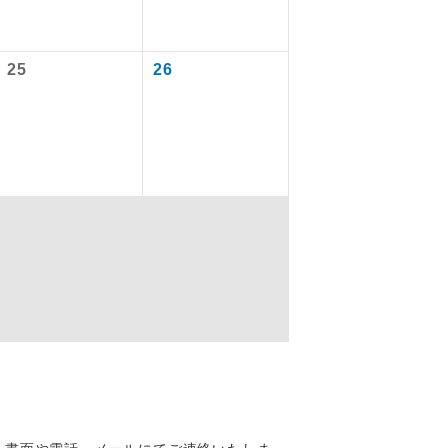
25
26
を訪ねるコー
もちまして、
込みはできま
配はいりませ
す。