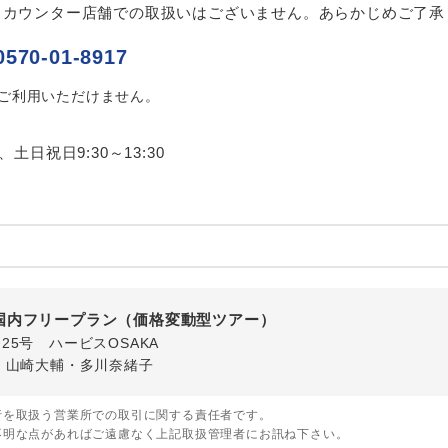
、カウンター店舗での取扱いはございません。あらかじめご了承
ご紹介するホテルを指定したコースです。
指定
0570-01-8917
おひとり様でバス席を2席利⽤できます。
ス2席利用
はご利用いただけません。
0、土日祝日9:30～13:30
国内フリープラン（価格変動型ツアー）
番25号 ハービスOSAKA
・山崎大輔・多川奈緒子
行を取扱う営業所での取引に関する責任者です。
不明な点があればご遠慮なく上記取扱管理者にお訊ね下さい。