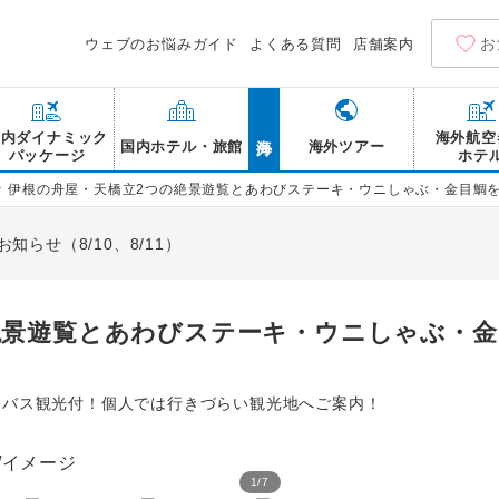
お
ウェブのお悩みガイド
よくある質問
店舗案内
海外
国内ダイナミック
海外航空
国内ホテル・旅館
海外ツアー
パッケージ
ホテ
>
伊根の舟屋・天橋立2つの絶景遊覧とあわびステーキ・ウニしゃぶ・金目鯛を
らせ（8/10、8/11）
絶景遊覧とあわびステーキ・ウニしゃぶ・金
りバス観光付！個人では行きづらい観光地へご案内！
1
/
7
伊根の舟屋/イメージ