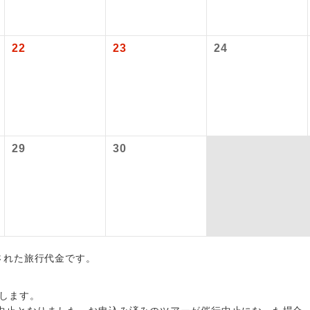
項をあらかじめご了承いただきますようお願いいたします。
初登場のコースです。
ース
いて
22
23
24
ユネスコに登録されている文化遺産や自然遺産
クレジットカード決済のみとなります。
遺産
スです。
最後にクレジットカード決済をしていただき、決済手続き完了を
が成立となります。
絶景スポットに立ち寄るコースです。
景
ついて
温泉地にも宿泊するコースです。
泉
29
30
ースとなりますので、コールセンター及びカウンターでのお申し
ご宿泊ホテルに露天風呂が付いています。
風呂
ご宿泊ホテルに大浴場が付いています。
場
全てのお食事が付いていますので、お食事の心
付き
ん。（機内食を除く）
出された旅行代金です。
お部屋にてゆっくりとお召し上がりいただけま
屋食
します。