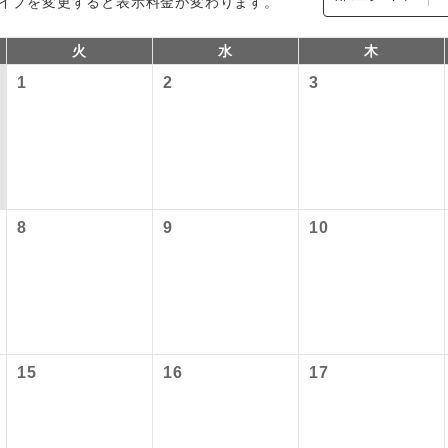
イプを変更すると表示料金が変わります。
火
水
木
1
2
3
8
9
10
型ツアー」に関するご案内
コン
説明
往路出発空港（駅）から復路到着空港（駅）ま
同行
す。
アーとは
現地到着空港（駅）から最終日出発空港（駅）
15
16
17
設定する「個人包括旅行運賃」を利用したツアーです。
員同行
同行します。
時期・ご利用便の空席状況によって料金が変動いたします。
バスガイドが乗務し、車内での観光案内があり
ド乗務