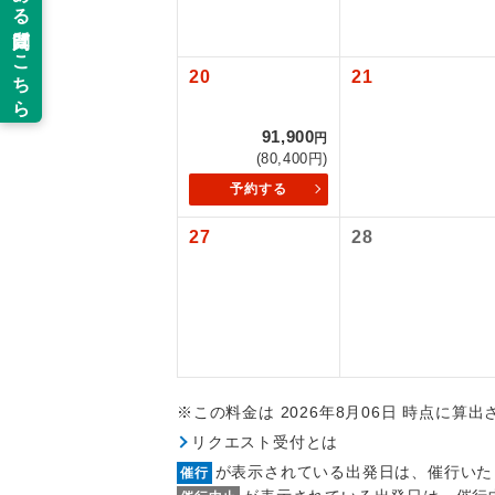
以下の注意事
新コ
お支払いにつ
20
21
お支払いは、
世界
お申し込みの
91,900
円
ご旅行の契約
(80,400円)
絶
予約する
ご予約方法に
温
27
28
ウェブ限定コ
せん。
露天
大浴
全食事
※この料金は 2026年8月06日 時点に算
リクエスト受付とは
お部
が表示されている出発日は、催行いた
催行