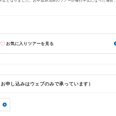
周りの音を気にせず、ガイドさんの説明をじっ
中止となりました。お申込み済みのツアーが催行中止になった場合
イヤホン
ができます。
1名様から出発可能な個人型プランです。
催行
2名様から出発可能な個人型プランです。
催行
おひとり様限定でご参加いただけるコースです
参加限定
お気に入りツアーを見る
1名様1室利用でも追加料金がかからないコース
室同代金
ご夫婦限定でご参加いただけるコースです。
限定
女性限定でご参加いただけるコースです。
限定
せ（お申し込みはウェブのみで承っています）
ご参加にあたり年齢に制限があるコースです。
限あり
利用航空会社が指定なので、ご出発の計画にと
社指定
す。