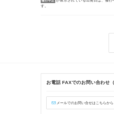
が表示されている出発日は、催行
催行中止
トラベル
す。
1名様
2名様
おひとり様
1名様1
ご夫婦
女性
お電話 FAXでのお問い合わ
年齢制
メールでのお問い合せはこちらから
航空会