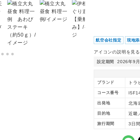
航空会社指定
現地添
アイコンの説明を見る
2026年9
設定期間
ブランド
トラ
コース番号
I5F1
出発地
北海
目的地
近畿
旅行期間
3日