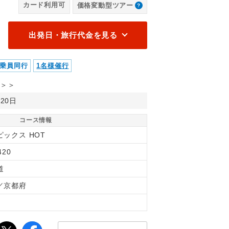
カード利用可
価格変動型ツアー
出発日・旅行代金を見る
乗員同行
1名様催行
＞＞
月20日
コース情報
ピックス HOT
420
道
／京都府
間