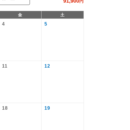
91,900
円
金
土
4
5
11
12
で同行しま
まで添乗員が
18
19
ます。