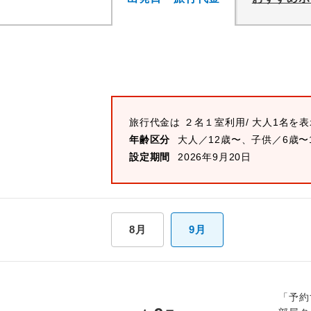
旅行代金は
２名１室
利用/ 大人1名を
年齢区分
大人／12歳〜、子供／6歳〜
設定期間
2026年9月20日
8月
9月
「予約