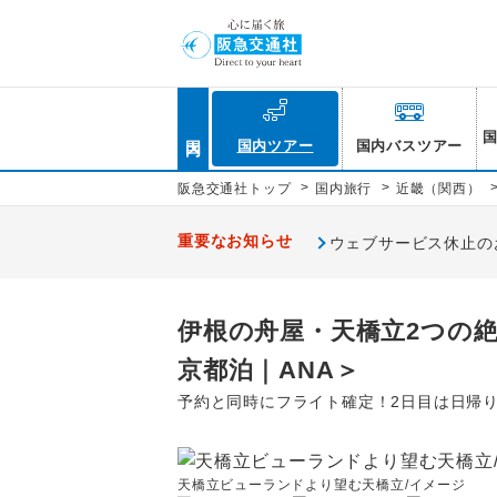
国内
国内ツアー
国内バスツアー
>
>
阪急交通社トップ
国内旅行
近畿（関西）
重要なお知らせ
ウェブサービス休止のお知
伊根の舟屋・天橋立2つの
京都泊｜ANA＞
予約と同時にフライト確定！2日目は日帰
天橋立ビューランドより望む天橋立/イメージ