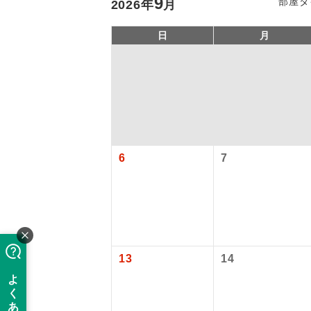
9
部屋タ
2026
年
月
日
月
6
7
「価格変動
アイ
添乗員
価格変動型ツ
13
14
航空会社が
現地添乗
お申し込み
バスガイ