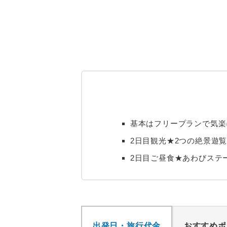
基本はフリープランで気楽
2日目観光★2つの絶景遊
2日目ご昼食★あわびステ
出発日・旅行代金
おすすめポ