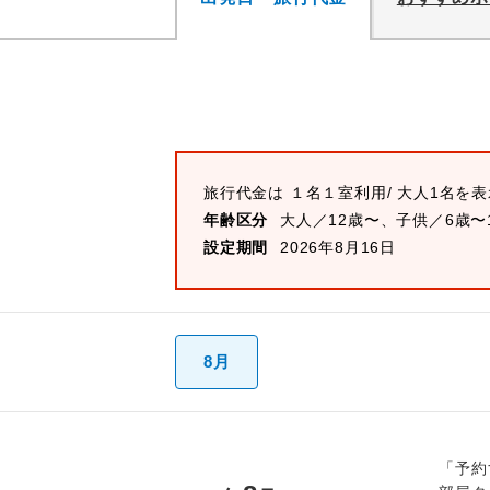
旅行代金は
１名１室
利用/ 大人1名を
年齢区分
大人／12歳〜、子供／6歳〜
設定期間
2026年8月16日
8月
「予約