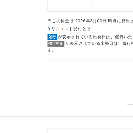
トラベル
※この料金は 2026年8月06日 時点に算
1名様
リクエスト受付とは
2名様
が表示されている出発日は、催行いた
催行
が表示されている出発日は、催行
催行中止
おひとり様
す。
1名様1
ご夫婦
女性
年齢制
航空会