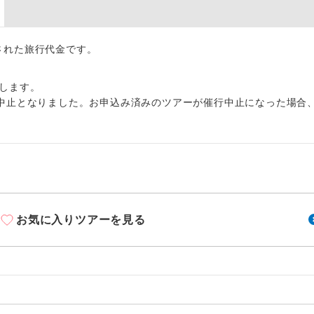
周りの音を気にせず、ガイドさんの説明をじっ
イヤホン
ができます。
1名様から出発可能な個人型プランです。
出された旅行代金です。
催行
2名様から出発可能な個人型プランです。
催行
します。
中止となりました。お申込み済みのツアーが催行中止になった場合
おひとり様限定でご参加いただけるコースです
参加限定
1名様1室利用でも追加料金がかからないコース
室同代金
ご夫婦限定でご参加いただけるコースです。
限定
女性限定でご参加いただけるコースです。
限定
お気に入りツアーを見る
ご参加にあたり年齢に制限があるコースです。
限あり
利用航空会社が指定なので、ご出発の計画にと
社指定
す。