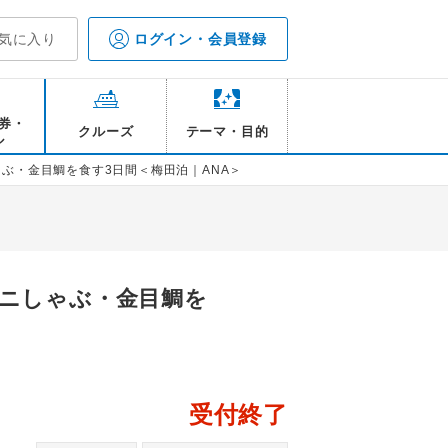
気に入り
ログイン・会員登録
券・
クルーズ
テーマ・目的
ル
ぶ・金目鯛を食す3日間＜梅田泊｜ANA＞
ウニしゃぶ・金目鯛を
受付終了
天