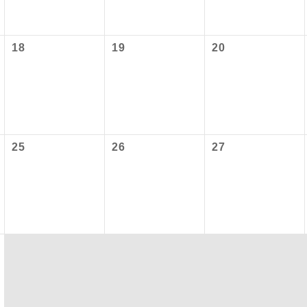
項をあらかじめご了承いただきますようお願いいたします。
初登場のコースです。
ース
いて
18
19
20
ユネスコに登録されている文化遺産や自然遺産
クレジットカード決済のみとなります。
遺産
スです。
最後にクレジットカード決済をしていただき、決済手続き完了を
が成立となります。
絶景スポットに立ち寄るコースです。
景
ついて
温泉地にも宿泊するコースです。
泉
25
26
27
ースとなりますので、コールセンター及びカウンターでのお申し
ご宿泊ホテルに露天風呂が付いています。
風呂
ご宿泊ホテルに大浴場が付いています。
場
全てのお食事が付いていますので、お食事の心
付き
ん。（機内食を除く）
お部屋にてゆっくりとお召し上がりいただけま
屋食