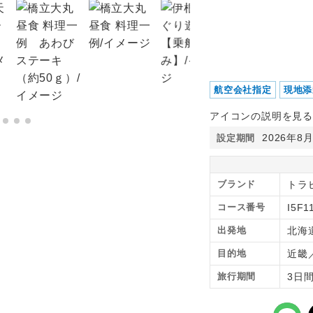
航空会社指定
現地添
アイコンの説明を見る
2026年8
設定期間
ブランド
トラ
コース番号
I5F1
出発地
北海
目的地
近畿
旅行期間
3日