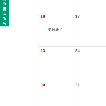
以下の注意事
新コ
お支払いにつ
16
17
お支払いは、
世界
お申し込みの
受付終了
ご旅行の契約
絶
ご予約方法に
温
23
24
ウェブ限定コ
せん。
露天
大浴
全食事
30
31
お部