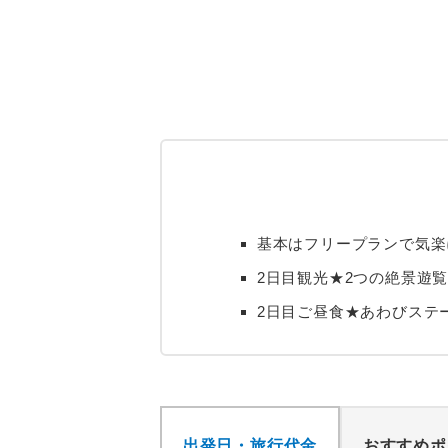
基本はフリープランで気楽
2日目観光★2つの絶景遊
2日目ご昼食★あわびステ
出発日・旅行代金
おすすめポ