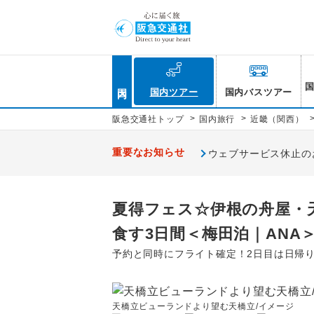
国内
国内ツアー
国内バスツアー
>
>
阪急交通社トップ
国内旅行
近畿（関西）
重要なお知らせ
ウェブサービス休止のお知
夏得フェス☆伊根の舟屋・
食す3日間＜梅田泊｜ANA
予約と同時にフライト確定！2日目は日帰
天橋立ビューランドより望む天橋立/イメージ