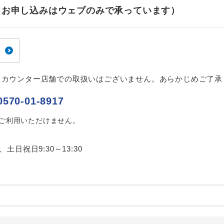
ご紹介するホテルを指定したコースです。
指定
せ（お申し込みはウェブのみで承っています）
おひとり様でバス席を2席利⽤できます。
ス2席利用
、カウンター店舗での取扱いはございません。あらかじめご了承
0570-01-8917
はご利用いただけません。
0、土日祝日9:30～13:30