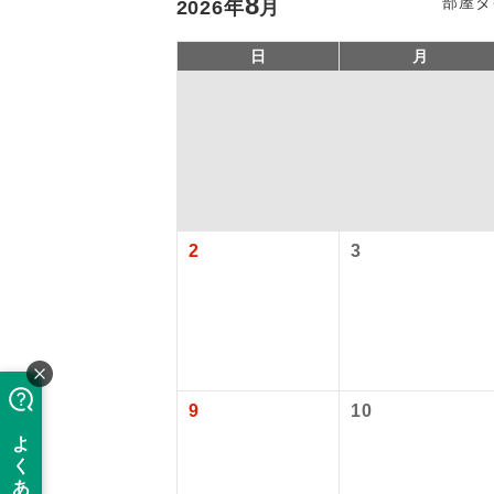
8
部屋タ
2026
年
月
日
月
2
3
「価格変動
アイ
添乗員
価格変動型ツ
9
10
航空会社が
現地添乗
お申し込み
バスガイ