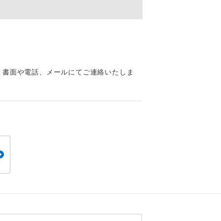
くり聞くこと
、書面や電話、メールにてご連絡いたしま
。
です。
ても便利で