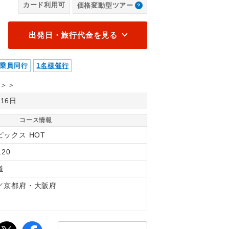
カード利用可
価格変動型ツアー
出発日・旅行代金を見る
乗員同行
1名様催行
＞＞
月16日
コース情報
ピックス HOT
120
道
／京都府・大阪府
間