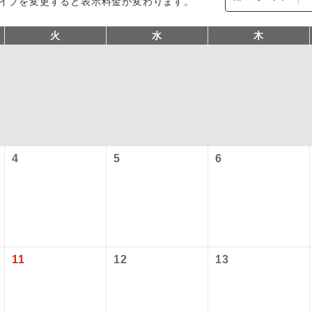
イプを変更すると表示料金が変わります。
火
水
木
4
5
6
型ツアー」に関するご案内
コン
説明
往路出発空港（駅）から復路到着空港（駅）ま
同行
す。
アーとは
現地到着空港（駅）から最終日出発空港（駅）
11
12
13
設定する「個人包括旅行運賃」を利用したツアーです。
員同行
同行します。
時期・ご利用便の空席状況によって料金が変動いたします。
バスガイドが乗務し、車内での観光案内があり
ド乗務