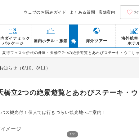
お
ウェブのお悩みガイド
よくある質問
店舗案内
海外
国内ダイナミック
海外航空
国内ホテル・旅館
海外ツアー
パッケージ
ホテ
>
夏得フェス☆伊根の舟屋・天橋立2つの絶景遊覧とあわびステーキ・ウニしゃ
らせ（8/10、8/11）
天橋立2つの絶景遊覧とあわびステーキ・
＞
りバス観光付！個人では行きづらい観光地へご案内！
1
/
7
伊根の舟屋/イメージ