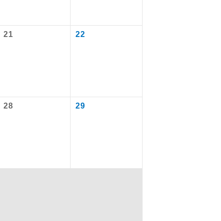
21
22
を訪ねるコー
もちまして、
28
29
込みはできま
配はいりませ
す。