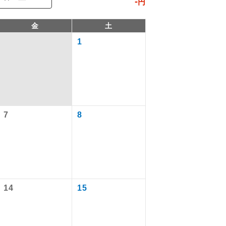
-
円
金
土
1
7
8
で同行しま
まで添乗員が
14
15
ます。