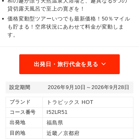
和の趣が漂う天然温泉大浴場と、趣異なる5つの
貸切露天風呂で至上の寛ぎを！
1名様から出発可能な個人型プランで
1名様催行
す。
価格変動型ツアーいつでも最新価格！50％マイル
も貯まる！空席状況にあわせて料金が変動しま
2名様から出発可能な個人型プランで
2名様催行
す。
す。
おひとり様参
おひとり様限定でご参加いただけるコー
加限定
スです。
出発日・旅行代金を見る
1名様1室同代
1名様1室利用でも追加料金がかからない
金
コースです。
2026年9月10日～2026年9月28日
設定期間
ご夫婦限定でご参加いただけるコースで
ご夫婦限定
す。
ブランド
トラピックス HOT
I52LR51
コース番号
女性限定でご参加いただけるコースで
女性限定
す。
出発地
福島県
ご参加にあたり年齢に制限があるコース
目的地
近畿／京都府
年齢制限あり
です。