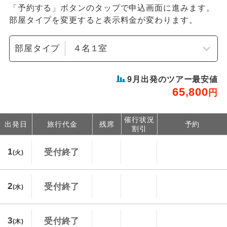
「予約する」ボタンのタップで申込画面に進みます。
部屋タイプを変更すると表示料金が変わります。
部屋タイプ
9
月出発のツアー最安値
65,800
円
催行状況
出発日
旅行代金
残席
予約
割引
1
受付終了
(火)
2
受付終了
(水)
3
受付終了
(木)