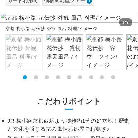
カード利用可
価格変動型ツアー
お支払いは、クレジットカード決済のみとな
絶景
絶景スポットに立ち寄るコースです。
ります。
1
/
9
お申し込みの最後にクレジットカード決済を
温泉
京都 梅小路 花伝抄 外観 風呂 料理/イメージ
温泉地にも宿泊するコースです。
していただき、決済手続き完了をもちまし
て、ご旅行の契約が成立となります。
ご宿泊ホテルに露天風呂が付いていま
露天風呂
す。
ご予約方法について
大浴場
ご宿泊ホテルに大浴場が付いています。
ウェブ限定コースとなりますので、コールセ
ンター及びカウンターでのお申し込みはでき
全てのお食事が付いていますので、お食
ません。
全食事付き
事の心配はいりません。（機内食を除
く）
こだわりポイント
お部屋にてゆっくりとお召し上がりいた
お部屋食
だけます。
JR 梅小路京都西駅より徒歩約1分の好立地！歴史
トラベルイヤ
周りの音を気にせず、ガイドさんの説明
と文化を感じる京の風情お部屋でお寛ぎ♪
ホン
をじっくり聞くことができます。