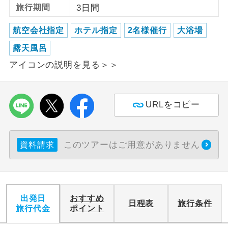
旅行期間
3日間
利用航空会社が指定なので、ご出発の計
航空会社指定
航空会社指定
ホテル指定
2名様催行
大浴場
画にとても便利です。
露天風呂
ご紹介するホテルを指定したコースで
ホテル指定
す。
アイコンの説明を見る＞＞
おひとり様バ
おひとり様でバス席を2席利⽤できま
ス2席利用
す。
URLをコピー
このツアーはご用意がありません
資料請求
出発日
おすすめ
日程表
旅行条件
旅行代金
ポイント