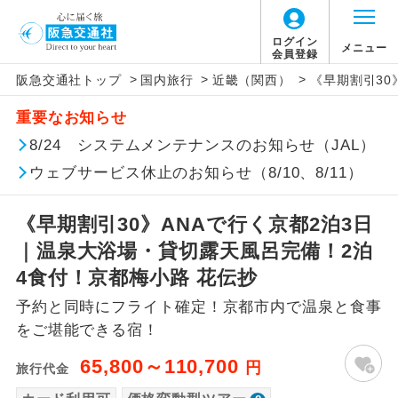
「価格変動型ツアー」に関するご案内
ログイン
メニュー
会員登録
>
>
>
阪急交通社トップ
国内旅行
近畿（関西）
《早期割引30
アイコン
説明
重要なお知らせ
価格変動型ツアーとは
往路出発空港（駅）から復路到着空港
8/24 システムメンテナンスのお知らせ（JAL）
添乗員同行
（駅）まで同行します。
ウェブサービス休止のお知らせ（8/10、8/11）
航空会社が設定する「個人包括旅行運
現地添乗員同
賃」を利用したツアーです。
現地到着空港（駅）から最終日出発空港
行
（駅）まで添乗員が同行します。
《早期割引30》ANAで行く京都2泊3日
お申し込み時期・ご利用便の空席状況に
｜温泉大浴場・貸切露天風呂完備！2泊
よって料金が変動いたします。
バスガイド乗
バスガイドが乗務し、車内での観光案内
4食付！京都梅小路 花伝抄
務
があります。
予約と同時にフライト確定！京都市内で温泉と食事
以下の注意事項をあらかじめご了承いただき
新コース
初登場のコースです。
をご堪能できる宿！
ますようお願いいたします。
65,800～110,700
円
旅行代金
ユネスコに登録されている文化遺産や自
世界遺産
お支払いについて
然遺産を訪ねるコースです。