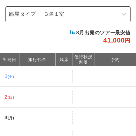
部屋タイプ
8
月出発のツアー最安値
41,000
円
催行状況
出発日
旅行代金
残席
予約
割引
1
(土)
2
(日)
3
(月)