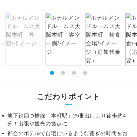
お支払いは、クレジットカード決済のみとな
絶景
絶景スポットに立ち寄るコースです。
ります。
お申し込みの最後にクレジットカード決済を
温泉
温泉地にも宿泊するコースです。
していただき、決済手続き完了をもちまし
て、ご旅行の契約が成立となります。
ご宿泊ホテルに露天風呂が付いていま
露天風呂
す。
ご予約方法について
大浴場
ご宿泊ホテルに大浴場が付いています。
ウェブ限定コースとなりますので、コールセ
ンター及びカウンターでのお申し込みはでき
全てのお食事が付いていますので、お食
ません。
全食事付き
事の心配はいりません。（機内食を除
く）
こだわりポイント
お部屋にてゆっくりとお召し上がりいた
お部屋食
だけます。
地下鉄四つ橋線「本町駅」25番出口より徒歩約4
分！出張や観光の拠点に！
トラベルイヤ
周りの音を気にせず、ガイドさんの説明
ホン
をじっくり聞くことができます。
都会のホテルで自宅にいるような寛ぎの時間をお