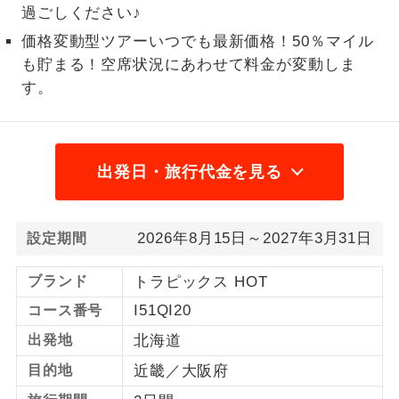
過ごしください♪
1名様から出発可能な個人型プランで
1名様催行
価格変動型ツアーいつでも最新価格！50％マイル
す。
も貯まる！空席状況にあわせて料金が変動しま
2名様から出発可能な個人型プランで
す。
2名様催行
す。
おひとり様参
おひとり様限定でご参加いただけるコー
加限定
スです。
出発日・旅行代金を見る
1名様1室同代
1名様1室利用でも追加料金がかからない
金
コースです。
2026年8月15日～2027年3月31日
設定期間
ご夫婦限定でご参加いただけるコースで
ご夫婦限定
ブランド
トラピックス HOT
す。
I51QI20
コース番号
女性限定でご参加いただけるコースで
女性限定
出発地
北海道
す。
目的地
近畿／大阪府
ご参加にあたり年齢に制限があるコース
年齢制限あり
です。