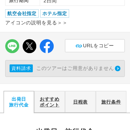
旅行期間
2日間
利用航空会社が指定なので、ご出発の計
航空会社指定
ホテル指定
航空会社指定
画にとても便利です。
アイコンの説明を見る＞＞
ご紹介するホテルを指定したコースで
ホテル指定
す。
URLをコピー
おひとり様バ
おひとり様でバス席を2席利⽤できま
ス2席利用
す。
このツアーはご用意がありません
資料請求
出発日
おすすめ
日程表
旅行条件
旅行代金
ポイント