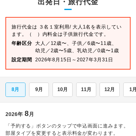
出発日・旅行代金
旅行代金は
３名１室
利用/ 大人1名を表示してい
ます。
（ ）内料金は子供旅行代金です。
年齢区分
大人／12歳〜、子供／6歳〜11歳、
幼児／2歳〜5歳、乳幼児／0歳〜1歳
設定期間
2026年8月15日～2027年3月31日
8月
9月
10月
11月
12月
1
8
2026
年
月
「予約する」ボタンのタップで申込画面に進みます。
部屋タイプを変更すると表示料金が変わります。