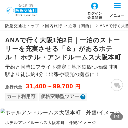
「価格変動型ツアー」に関するご案内
ログイン
メニュー
会員登録
>
>
>
阪急交通社トップ
国内旅行
近畿（関西）
ANAで行く
アイコン
説明
ANAで行く大阪1泊2日｜一泊のストー
価格変動型ツアーとは
往路出発空港（駅）から復路到着空港
添乗員同行
リーを充実させる「＆」があるホテ
（駅）まで同行します。
航空会社が設定する「個人包括旅行運
ル！ ホテル・アンドルームス大阪本町
現地添乗員同
賃」を利用したツアーです。
現地到着空港（駅）から最終日出発空港
予約と同時にフライト確定！地下鉄四つ橋線 本町
行
（駅）まで添乗員が同行します。
お申し込み時期・ご利用便の空席状況に
駅より徒歩約4分！出張や観光の拠点に！
よって料金が変動いたします。
バスガイド乗
バスガイドが乗務し、車内での観光案内
31,400～99,700
円
旅行代金
務
があります。
カード利用可
価格変動型ツアー
以下の注意事項をあらかじめご了承いただき
新コース
初登場のコースです。
ますようお願いいたします。
1
/
4
ユネスコに登録されている文化遺産や自
世界遺産
ホテルアンドルームス大阪本町 外観/イメージ
お支払いについて
然遺産を訪ねるコースです。